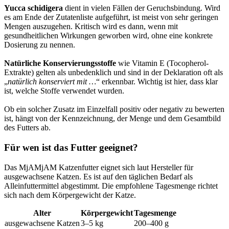
Yucca schidigera
dient in vielen Fällen der Geruchsbindung. Wird
es am Ende der Zutatenliste aufgeführt, ist meist von sehr geringen
Mengen auszugehen. Kritisch wird es dann, wenn mit
gesundheitlichen Wirkungen geworben wird, ohne eine konkrete
Dosierung zu nennen.
Natürliche Konservierungsstoffe
wie Vitamin E (Tocopherol-
Extrakte) gelten als unbedenklich und sind in der Deklaration oft als
„
natürlich konserviert mit …
“ erkennbar. Wichtig ist hier, dass klar
ist, welche Stoffe verwendet wurden.
Ob ein solcher Zusatz im Einzelfall positiv oder negativ zu bewerten
ist, hängt von der Kennzeichnung, der Menge und dem Gesamtbild
des Futters ab.
Für wen ist das Futter geeignet?
Das MjAMjAM Katzenfutter eignet sich laut Hersteller für
ausgewachsene Katzen. Es ist auf den täglichen Bedarf als
Alleinfuttermittel abgestimmt. Die empfohlene Tagesmenge richtet
sich nach dem Körpergewicht der Katze.
Alter
Körpergewicht
Tagesmenge
ausgewachsene Katzen
3–5 kg
200–400 g