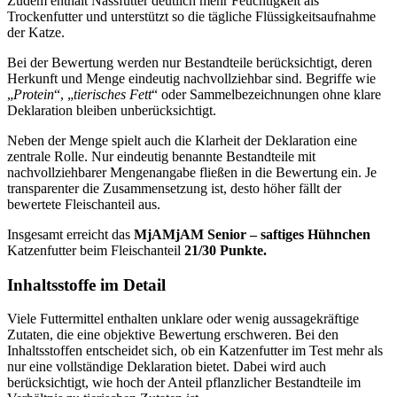
Zudem enthält Nassfutter deutlich mehr Feuchtigkeit als
Trockenfutter und unterstützt so die tägliche Flüssigkeitsaufnahme
der Katze.
Bei der Bewertung werden nur Bestandteile berücksichtigt, deren
Herkunft und Menge eindeutig nachvollziehbar sind. Begriffe wie
„
Protein
“, „
tierisches Fett
“ oder Sammelbezeichnungen ohne klare
Deklaration bleiben unberücksichtigt.
Neben der Menge spielt auch die Klarheit der Deklaration eine
zentrale Rolle. Nur eindeutig benannte Bestandteile mit
nachvollziehbarer Mengenangabe fließen in die Bewertung ein. Je
transparenter die Zusammensetzung ist, desto höher fällt der
bewertete Fleischanteil aus.
Insgesamt erreicht das
MjAMjAM
Senior – saftiges Hühnchen
Katzenfutter
beim Fleischanteil
21/30 Punkte.
Inhaltsstoffe im Detail
Viele Futtermittel enthalten unklare oder wenig aussagekräftige
Zutaten, die eine objektive Bewertung erschweren. Bei den
Inhaltsstoffen entscheidet sich, ob ein Katzenfutter im Test mehr als
nur eine vollständige Deklaration bietet. Dabei wird auch
berücksichtigt, wie hoch der Anteil pflanzlicher Bestandteile im