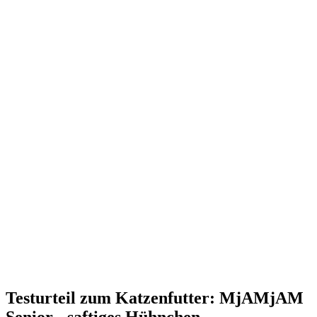
Testurteil
zum Katzenfutter: MjAMjAM
Senior - saftiges Hühnchen