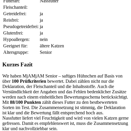
Futterart:
Nassfutter
Fleischanteil:
Getreidefrei:
ja
Reisfrei:
ja
Pseudogetreidefrei:
ja
Glutenfrei:
ja
Hypoallergen:
nein
Geeignet für:
ältere Katzen
Altersgruppe:
Senior
Kurzes Fazit
Wir haben MjAMjAM Senior – saftiges Hühnchen auf Basis von
über
100 Prüfkriterien
bewertet. Dabei zählen nicht nur die
Deklaration, der Fleischanteil und die Inhaltsstoffe. Auch die
Verständlichkeit der Angaben und das Fehlen bedenklicher Zusätze
werden nach einem einheitlichen Bewertungsschema berücksichtigt.
Mit
88/100 Punkten
zählt dieses Futter zu den bestbewerteten
Sorten im Test. Die Zusammensetzung ist stimmig, die Deklaration
ist klar und die Bewertung fällt entsprechend hoch aus.
Nassfutter liefert viel Feuchtigkeit und wird von vielen Katzen gerne
gefressen. Damit es empfehlenswert ist, muss die Zusammensetzung
klar und nachvollziehbar sein.