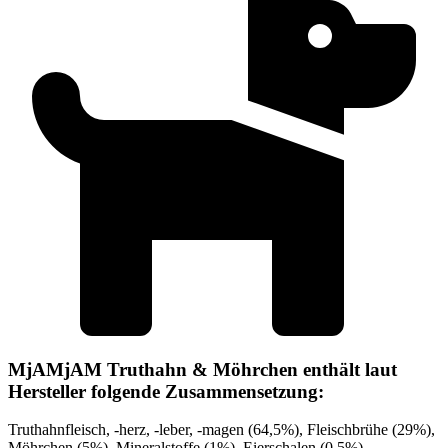
MjAMjAM Truthahn & Möhrchen enthält laut
Hersteller folgende Zusammensetzung:
Truthahnfleisch, -herz, -leber, -magen (64,5%), Fleischbrühe (29%),
Möhrchen (5%), Mineralstoffe (1%), Eierschalen (0,5%)