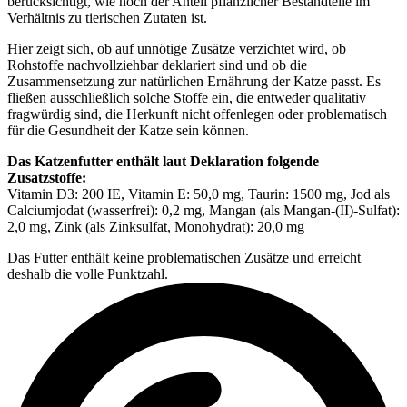
berücksichtigt, wie hoch der Anteil pflanzlicher Bestandteile im
Verhältnis zu tierischen Zutaten ist.
Hier zeigt sich, ob auf unnötige Zusätze verzichtet wird, ob
Rohstoffe nachvollziehbar deklariert sind und ob die
Zusammensetzung zur natürlichen Ernährung der Katze passt. Es
fließen ausschließlich solche Stoffe ein, die entweder qualitativ
fragwürdig sind, die Herkunft nicht offenlegen oder problematisch
für die Gesundheit der Katze sein können.
Das Katzenfutter enthält laut Deklaration folgende
Zusatzstoffe:
Vitamin D3: 200 IE, Vitamin E: 50,0 mg, Taurin: 1500 mg, Jod als
Calciumjodat (wasserfrei): 0,2 mg, Mangan (als Mangan-(II)-Sulfat):
2,0 mg, Zink (als Zinksulfat, Monohydrat): 20,0 mg
Das Futter enthält keine problematischen Zusätze und erreicht
deshalb die volle Punktzahl.