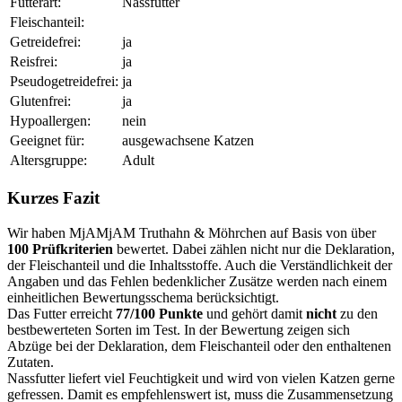
Futterart:
Nassfutter
Fleischanteil:
Getreidefrei:
ja
Reisfrei:
ja
Pseudogetreidefrei:
ja
Glutenfrei:
ja
Hypoallergen:
nein
Geeignet für:
ausgewachsene Katzen
Altersgruppe:
Adult
Kurzes Fazit
Wir haben MjAMjAM Truthahn & Möhrchen auf Basis von über
100 Prüfkriterien
bewertet. Dabei zählen nicht nur die Deklaration,
der Fleischanteil und die Inhaltsstoffe. Auch die Verständlichkeit der
Angaben und das Fehlen bedenklicher Zusätze werden nach einem
einheitlichen Bewertungsschema berücksichtigt.
Das Futter erreicht
77/100 Punkte
und gehört damit
nicht
zu den
bestbewerteten Sorten im Test. In der Bewertung zeigen sich
Abzüge bei der Deklaration, dem Fleischanteil oder den enthaltenen
Zutaten.
Nassfutter liefert viel Feuchtigkeit und wird von vielen Katzen gerne
gefressen. Damit es empfehlenswert ist, muss die Zusammensetzung