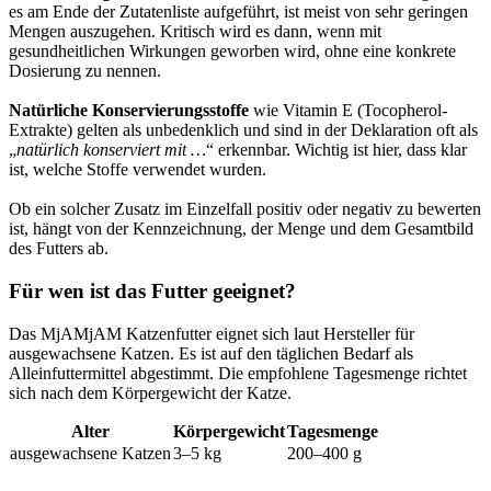
es am Ende der Zutatenliste aufgeführt, ist meist von sehr geringen
Mengen auszugehen. Kritisch wird es dann, wenn mit
gesundheitlichen Wirkungen geworben wird, ohne eine konkrete
Dosierung zu nennen.
Natürliche Konservierungsstoffe
wie Vitamin E (Tocopherol-
Extrakte) gelten als unbedenklich und sind in der Deklaration oft als
„
natürlich konserviert mit …
“ erkennbar. Wichtig ist hier, dass klar
ist, welche Stoffe verwendet wurden.
Ob ein solcher Zusatz im Einzelfall positiv oder negativ zu bewerten
ist, hängt von der Kennzeichnung, der Menge und dem Gesamtbild
des Futters ab.
Für wen ist das Futter geeignet?
Das MjAMjAM Katzenfutter eignet sich laut Hersteller für
ausgewachsene Katzen. Es ist auf den täglichen Bedarf als
Alleinfuttermittel abgestimmt. Die empfohlene Tagesmenge richtet
sich nach dem Körpergewicht der Katze.
Alter
Körpergewicht
Tagesmenge
ausgewachsene Katzen
3–5 kg
200–400 g