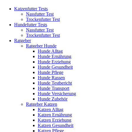
Katzenfutter Tests
Nassfutter Test
Trockenfutter Test
Hundefutter Tests
Nassfutter Test
Trockenfutter Test
Ratgeber
Ratgeber Hunde
Hunde Alltag
Hunde Ernährung
Hunde Erziehung
Hunde Gesundheit
Hunde Pflege
Hunde Rassen
Hunde Testbericht
Hunde Transport
Hunde Versicherung
Hunde Zubehör
Ratgeber Katzen
Katzen Alltag
Katzen Ernährung
Katzen Erziehung
Katzen Gesundheit
Katzen Pflege