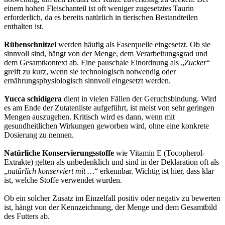
einem hohen Fleischanteil ist oft weniger zugesetztes Taurin
erforderlich, da es bereits natürlich in tierischen Bestandteilen
enthalten ist.
Rübenschnitzel
werden häufig als Faserquelle eingesetzt. Ob sie
sinnvoll sind, hängt von der Menge, dem Verarbeitungsgrad und
dem Gesamtkontext ab. Eine pauschale Einordnung als „
Zucker
“
greift zu kurz, wenn sie technologisch notwendig oder
ernährungsphysiologisch sinnvoll eingesetzt werden.
Yucca schidigera
dient in vielen Fällen der Geruchsbindung. Wird
es am Ende der Zutatenliste aufgeführt, ist meist von sehr geringen
Mengen auszugehen. Kritisch wird es dann, wenn mit
gesundheitlichen Wirkungen geworben wird, ohne eine konkrete
Dosierung zu nennen.
Natürliche Konservierungsstoffe
wie Vitamin E (Tocopherol-
Extrakte) gelten als unbedenklich und sind in der Deklaration oft als
„
natürlich konserviert mit …
“ erkennbar. Wichtig ist hier, dass klar
ist, welche Stoffe verwendet wurden.
Ob ein solcher Zusatz im Einzelfall positiv oder negativ zu bewerten
ist, hängt von der Kennzeichnung, der Menge und dem Gesamtbild
des Futters ab.