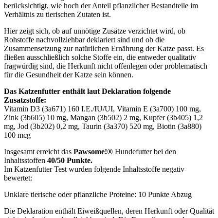
berücksichtigt, wie hoch der Anteil pflanzlicher Bestandteile im
Verhältnis zu tierischen Zutaten ist.
Hier zeigt sich, ob auf unnötige Zusätze verzichtet wird, ob
Rohstoffe nachvollziehbar deklariert sind und ob die
Zusammensetzung zur natürlichen Ernährung der Katze passt. Es
fließen ausschließlich solche Stoffe ein, die entweder qualitativ
fragwürdig sind, die Herkunft nicht offenlegen oder problematisch
für die Gesundheit der Katze sein können.
Das Katzenfutter enthält laut Deklaration folgende
Zusatzstoffe:
Vitamin D3 (3a671) 160 I.E./IU/UI, Vitamin E (3a700) 100 mg,
Zink (3b605) 10 mg, Mangan (3b502) 2 mg, Kupfer (3b405) 1,2
mg, Jod (3b202) 0,2 mg, Taurin (3a370) 520 mg, Biotin (3a880)
100 mcg
Insgesamt erreicht das
Pawsome!®
Hundefutter bei den
Inhaltsstoffen
40/50 Punkte.
Im Katzenfutter Test wurden folgende Inhaltsstoffe negativ
bewertet:
Unklare tierische oder pflanzliche Proteine: 10 Punkte Abzug
Die Deklaration enthält Eiweißquellen, deren Herkunft oder Qualität