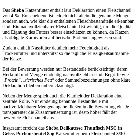
Das
Sheba
Katzenfutter enthält laut Deklaration einen Fleischanteil
von
4 %
. Entscheidend ist jedoch nicht allein die genannte Menge,
sondern auch, wie klar die enthaltenen Fleischbestandteile erkennbar
sind. Ein nachvollziehbarer Fleischanteil ist wichtig, um die Qualität
und Eignung des Futters besser einschätzen zu können, da Katzen
als obligate Karnivoren auf tierische Proteine angewiesen sind.
Zudem enthält Nassfutter deutlich mehr Feuchtigkeit als
Trockenfutter und unterstützt so die tägliche Flüssigkeitsaufnahme
der Katze.
Bei der Bewertung werden nur Bestandteile berücksichtigt, deren
Herkunft und Menge eindeutig nachvollziehbar sind. Begriffe wie
„
Protein
“, „
tierisches Fett
“ oder Sammelbezeichnungen ohne klare
Deklaration bleiben unberücksichtigt.
Neben der Menge spielt auch die Klarheit der Deklaration eine
zentrale Rolle. Nur eindeutig benannte Bestandteile mit
nachvollziehbarer Mengenangabe fließen in die Bewertung ein. Je
transparenter die Zusammensetzung ist, desto höher fällt der
bewertete Fleischanteil aus.
Insgesamt erreicht das
Sheba
Delikatesse Thunfisch MSC in
Gelee, Portionsbeutel 85g
Katzenfutter
beim Fleischanteil
3/30