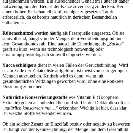
aufgenommen werden. Ein ausreichender Gehalt im Futter ist daher
notwendig, um den Bedarf der Katze zuverlässig zu decken. Bei
einem hohen Fleischanteil ist oft weniger zugesetztes Taurin
erforderlich, da es bereits natürlich in tierischen Bestandteilen
enthalten ist.
Rübenschnitzel
werden häufig als Faserquelle eingesetzt. Ob sie
sinnvoll sind, hängt von der Menge, dem Verarbeitungsgrad und
dem Gesamtkontext ab. Eine pauschale Einordnung als „
Zucker
“
greift zu kurz, wenn sie technologisch notwendig oder
ernährungsphysiologisch sinnvoll eingesetzt werden.
Yucca schidigera
dient in vielen Fällen der Geruchsbindung. Wird
es am Ende der Zutatenliste aufgeführt, ist meist von sehr geringen
Mengen auszugehen. Kritisch wird es dann, wenn mit
gesundheitlichen Wirkungen geworben wird, ohne eine konkrete
Dosierung zu nennen.
Natürliche Konservierungsstoffe
wie Vitamin E (Tocopherol-
Extrakte) gelten als unbedenklich und sind in der Deklaration oft als
„
natürlich konserviert mit …
“ erkennbar. Wichtig ist hier, dass klar
ist, welche Stoffe verwendet wurden.
Ob ein solcher Zusatz im Einzelfall positiv oder negativ zu bewerten
ist, hängt von der Kennzeichnung, der Menge und dem Gesamtbild