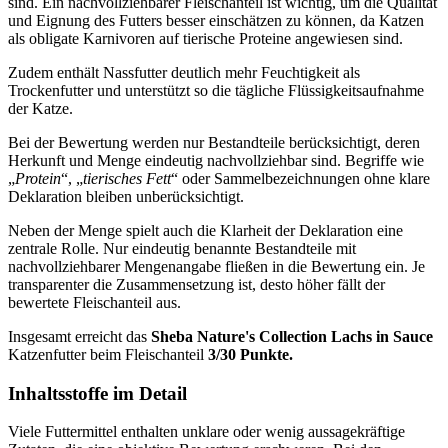
sind. Ein nachvollziehbarer Fleischanteil ist wichtig, um die Qualität
und Eignung des Futters besser einschätzen zu können, da Katzen
als obligate Karnivoren auf tierische Proteine angewiesen sind.
Zudem enthält Nassfutter deutlich mehr Feuchtigkeit als
Trockenfutter und unterstützt so die tägliche Flüssigkeitsaufnahme
der Katze.
Bei der Bewertung werden nur Bestandteile berücksichtigt, deren
Herkunft und Menge eindeutig nachvollziehbar sind. Begriffe wie
„
Protein
“, „
tierisches Fett
“ oder Sammelbezeichnungen ohne klare
Deklaration bleiben unberücksichtigt.
Neben der Menge spielt auch die Klarheit der Deklaration eine
zentrale Rolle. Nur eindeutig benannte Bestandteile mit
nachvollziehbarer Mengenangabe fließen in die Bewertung ein. Je
transparenter die Zusammensetzung ist, desto höher fällt der
bewertete Fleischanteil aus.
Insgesamt erreicht das
Sheba
Nature's Collection Lachs in Sauce
Katzenfutter
beim Fleischanteil
3/30 Punkte.
Inhaltsstoffe im Detail
Viele Futtermittel enthalten unklare oder wenig aussagekräftige