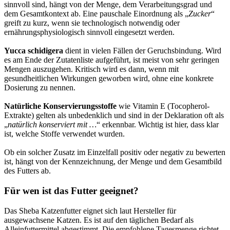
sinnvoll sind, hängt von der Menge, dem Verarbeitungsgrad und
dem Gesamtkontext ab. Eine pauschale Einordnung als „
Zucker
“
greift zu kurz, wenn sie technologisch notwendig oder
ernährungsphysiologisch sinnvoll eingesetzt werden.
Yucca schidigera
dient in vielen Fällen der Geruchsbindung. Wird
es am Ende der Zutatenliste aufgeführt, ist meist von sehr geringen
Mengen auszugehen. Kritisch wird es dann, wenn mit
gesundheitlichen Wirkungen geworben wird, ohne eine konkrete
Dosierung zu nennen.
Natürliche Konservierungsstoffe
wie Vitamin E (Tocopherol-
Extrakte) gelten als unbedenklich und sind in der Deklaration oft als
„
natürlich konserviert mit …
“ erkennbar. Wichtig ist hier, dass klar
ist, welche Stoffe verwendet wurden.
Ob ein solcher Zusatz im Einzelfall positiv oder negativ zu bewerten
ist, hängt von der Kennzeichnung, der Menge und dem Gesamtbild
des Futters ab.
Für wen ist das Futter geeignet?
Das Sheba Katzenfutter eignet sich laut Hersteller für
ausgewachsene Katzen. Es ist auf den täglichen Bedarf als
Alleinfuttermittel abgestimmt. Die empfohlene Tagesmenge richtet