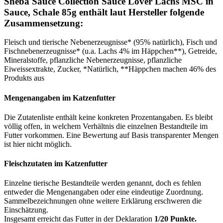
Sheba Sauce Collection Sauce Lover Lachs MSC in
Sauce, Schale 85g enthält laut Hersteller folgende
Zusammensetzung:
Fleisch und tierische Nebenerzeugnisse* (95% natürlich), Fisch und
Fischnebenerzeugnisse* (u.a. Lachs 4% im Häppchen**), Getreide,
Mineralstoffe, pflanzliche Nebenerzeugnisse, pflanzliche
Eiweissextrakte, Zucker, *Natürlich, **Häppchen machen 46% des
Produkts aus
Mengenangaben im Katzenfutter
Die Zutatenliste enthält keine konkreten Prozentangaben. Es bleibt
völlig offen, in welchem Verhältnis die einzelnen Bestandteile im
Futter vorkommen. Eine Bewertung auf Basis transparenter Mengen
ist hier nicht möglich.
Fleischzutaten im Katzenfutter
Einzelne tierische Bestandteile werden genannt, doch es fehlen
entweder die Mengenangaben oder eine eindeutige Zuordnung.
Sammelbezeichnungen ohne weitere Erklärung erschweren die
Einschätzung.
Insgesamt erreicht das Futter in der Deklaration
1/20 Punkte.