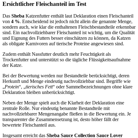
Ersichtlicher Fleischanteil im Test
Das
Sheba
Katzenfutter enthält laut Deklaration einen Fleischanteil
von
4 %
. Entscheidend ist jedoch nicht allein die genannte Menge,
sondern auch, wie klar die enthaltenen Fleischbestandteile erkennbar
sind. Ein nachvollziehbarer Fleischanteil ist wichtig, um die Qualität
und Eignung des Futters besser einschätzen zu können, da Katzen
als obligate Karnivoren auf tierische Proteine angewiesen sind.
Zudem enthält Nassfutter deutlich mehr Feuchtigkeit als
Trockenfutter und unterstützt so die tägliche Flüssigkeitsaufnahme
der Katze.
Bei der Bewertung werden nur Bestandteile berücksichtigt, deren
Herkunft und Menge eindeutig nachvollziehbar sind. Begriffe wie
„
Protein
“, „
tierisches Fett
“ oder Sammelbezeichnungen ohne klare
Deklaration bleiben unberücksichtigt.
Neben der Menge spielt auch die Klarheit der Deklaration eine
zentrale Rolle. Nur eindeutig benannte Bestandteile mit
nachvollziehbarer Mengenangabe fließen in die Bewertung ein. Je
transparenter die Zusammensetzung ist, desto höher fällt der
bewertete Fleischanteil aus.
Insgesamt erreicht das
Sheba
Sauce Collection Sauce Lover