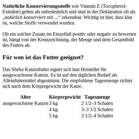
Natürliche Konservierungsstoffe
wie Vitamin E (Tocopherol-
Extrakte) gelten als unbedenklich und sind in der Deklaration oft als
„
natürlich konserviert mit …
“ erkennbar. Wichtig ist hier, dass klar
ist, welche Stoffe verwendet wurden.
Ob ein solcher Zusatz im Einzelfall positiv oder negativ zu bewerten
ist, hängt von der Kennzeichnung, der Menge und dem Gesamtbild
des Futters ab.
Für wen ist das Futter geeignet?
Das Sheba Katzenfutter eignet sich laut Hersteller für
ausgewachsene Katzen. Es ist auf den täglichen Bedarf als
Alleinfuttermittel abgestimmt. Die empfohlene Tagesmenge richtet
sich nach dem Körpergewicht der Katze.
Alter
Körpergewicht
Tagesmenge
ausgewachsene Katzen
3 kg
2 1/2–3 Schalen
4 kg
3–3 1/2 Schalen
5 kg
3 1/2–4 Schalen