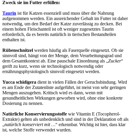
Zweck sie im Futter erfüllen:
Taurin
ist für Katzen essenziell und muss über die Nahrung
aufgenommen werden. Ein ausreichender Gehalt im Futter ist daher
notwendig, um den Bedarf der Katze zuverlässig zu decken. Bei
einem hohen Fleischanteil ist oft weniger zugesetztes Taurin
erforderlich, da es bereits natürlich in tierischen Bestandteilen
enthalten ist.
Rübenschnitzel
werden häufig als Faserquelle eingesetzt. Ob sie
sinnvoll sind, hängt von der Menge, dem Verarbeitungsgrad und
dem Gesamtkontext ab. Eine pauschale Einordnung als „
Zucker
“
greift zu kurz, wenn sie technologisch notwendig oder
ernährungsphysiologisch sinnvoll eingesetzt werden.
Yucca schidigera
dient in vielen Fällen der Geruchsbindung. Wird
es am Ende der Zutatenliste aufgeführt, ist meist von sehr geringen
Mengen auszugehen. Kritisch wird es dann, wenn mit
gesundheitlichen Wirkungen geworben wird, ohne eine konkrete
Dosierung zu nennen.
Natürliche Konservierungsstoffe
wie Vitamin E (Tocopherol-
Extrakte) gelten als unbedenklich und sind in der Deklaration oft als
„
natürlich konserviert mit …
“ erkennbar. Wichtig ist hier, dass klar
ist, welche Stoffe verwendet wurden.