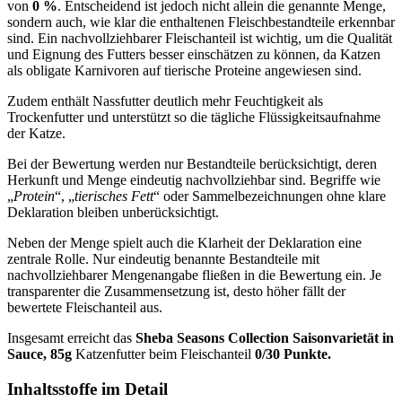
von
0 %
. Entscheidend ist jedoch nicht allein die genannte Menge,
sondern auch, wie klar die enthaltenen Fleischbestandteile erkennbar
sind. Ein nachvollziehbarer Fleischanteil ist wichtig, um die Qualität
und Eignung des Futters besser einschätzen zu können, da Katzen
als obligate Karnivoren auf tierische Proteine angewiesen sind.
Zudem enthält Nassfutter deutlich mehr Feuchtigkeit als
Trockenfutter und unterstützt so die tägliche Flüssigkeitsaufnahme
der Katze.
Bei der Bewertung werden nur Bestandteile berücksichtigt, deren
Herkunft und Menge eindeutig nachvollziehbar sind. Begriffe wie
„
Protein
“, „
tierisches Fett
“ oder Sammelbezeichnungen ohne klare
Deklaration bleiben unberücksichtigt.
Neben der Menge spielt auch die Klarheit der Deklaration eine
zentrale Rolle. Nur eindeutig benannte Bestandteile mit
nachvollziehbarer Mengenangabe fließen in die Bewertung ein. Je
transparenter die Zusammensetzung ist, desto höher fällt der
bewertete Fleischanteil aus.
Insgesamt erreicht das
Sheba
Seasons Collection Saisonvarietät in
Sauce, 85g
Katzenfutter
beim Fleischanteil
0/30 Punkte.
Inhaltsstoffe im Detail