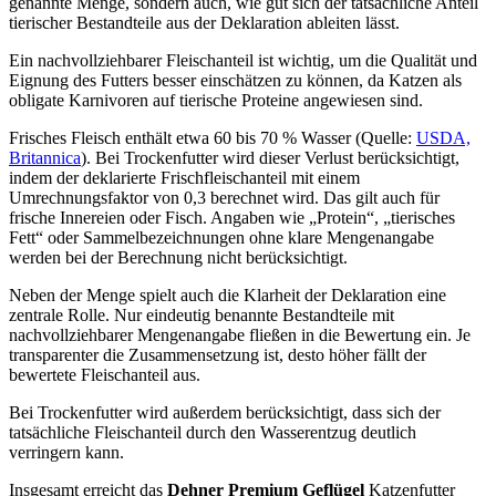
genannte Menge, sondern auch, wie gut sich der tatsächliche Anteil
tierischer Bestandteile aus der Deklaration ableiten lässt.
Ein nachvollziehbarer Fleischanteil ist wichtig, um die Qualität und
Eignung des Futters besser einschätzen zu können, da Katzen als
obligate Karnivoren auf tierische Proteine angewiesen sind.
Frisches Fleisch enthält etwa 60 bis 70 % Wasser (Quelle:
USDA,
Britannica
). Bei Trockenfutter wird dieser Verlust berücksichtigt,
indem der deklarierte Frischfleischanteil mit einem
Umrechnungsfaktor von 0,3 berechnet wird. Das gilt auch für
frische Innereien oder Fisch. Angaben wie „Protein“, „tierisches
Fett“ oder Sammelbezeichnungen ohne klare Mengenangabe
werden bei der Berechnung nicht berücksichtigt.
Neben der Menge spielt auch die Klarheit der Deklaration eine
zentrale Rolle. Nur eindeutig benannte Bestandteile mit
nachvollziehbarer Mengenangabe fließen in die Bewertung ein. Je
transparenter die Zusammensetzung ist, desto höher fällt der
bewertete Fleischanteil aus.
Bei Trockenfutter wird außerdem berücksichtigt, dass sich der
tatsächliche Fleischanteil durch den Wasserentzug deutlich
verringern kann.
Insgesamt erreicht das
Dehner
Premium Geflügel
Katzenfutter