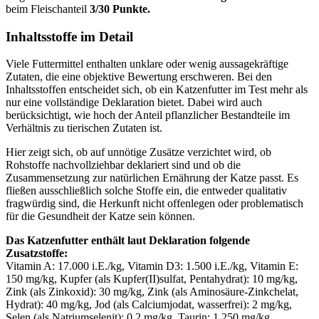
beim Fleischanteil
3/30 Punkte.
Inhaltsstoffe im Detail
Viele Futtermittel enthalten unklare oder wenig aussagekräftige
Zutaten, die eine objektive Bewertung erschweren. Bei den
Inhaltsstoffen entscheidet sich, ob ein Katzenfutter im Test mehr als
nur eine vollständige Deklaration bietet. Dabei wird auch
berücksichtigt, wie hoch der Anteil pflanzlicher Bestandteile im
Verhältnis zu tierischen Zutaten ist.
Hier zeigt sich, ob auf unnötige Zusätze verzichtet wird, ob
Rohstoffe nachvollziehbar deklariert sind und ob die
Zusammensetzung zur natürlichen Ernährung der Katze passt. Es
fließen ausschließlich solche Stoffe ein, die entweder qualitativ
fragwürdig sind, die Herkunft nicht offenlegen oder problematisch
für die Gesundheit der Katze sein können.
Das Katzenfutter enthält laut Deklaration folgende
Zusatzstoffe:
Vitamin A: 17.000 i.E./kg, Vitamin D3: 1.500 i.E./kg, Vitamin E:
150 mg/kg, Kupfer (als Kupfer(II)sulfat, Pentahydrat): 10 mg/kg,
Zink (als Zinkoxid): 30 mg/kg, Zink (als Aminosäure-Zinkchelat,
Hydrat): 40 mg/kg, Jod (als Calciumjodat, wasserfrei): 2 mg/kg,
Selen (als Natriumselenit): 0,2 mg/kg, Taurin: 1.250 mg/kg,