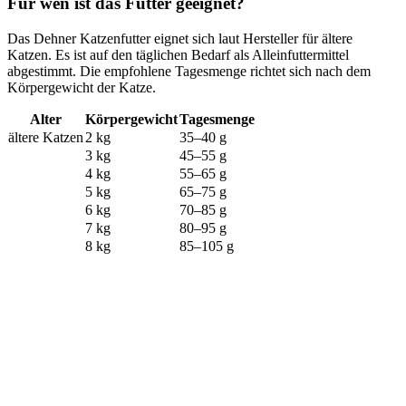
Für wen ist das Futter geeignet?
Das Dehner Katzenfutter eignet sich laut Hersteller für ältere
Katzen. Es ist auf den täglichen Bedarf als Alleinfuttermittel
abgestimmt. Die empfohlene Tagesmenge richtet sich nach dem
Körpergewicht der Katze.
Alter
Körpergewicht
Tagesmenge
ältere Katzen
2 kg
35–40 g
3 kg
45–55 g
4 kg
55–65 g
5 kg
65–75 g
6 kg
70–85 g
7 kg
80–95 g
8 kg
85–105 g