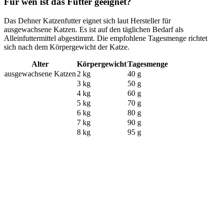
Für wen ist das Futter geeignet?
Das Dehner Katzenfutter eignet sich laut Hersteller für
ausgewachsene Katzen. Es ist auf den täglichen Bedarf als
Alleinfuttermittel abgestimmt. Die empfohlene Tagesmenge richtet
sich nach dem Körpergewicht der Katze.
Alter
Körpergewicht
Tagesmenge
ausgewachsene Katzen
2 kg
40 g
3 kg
50 g
4 kg
60 g
5 kg
70 g
6 kg
80 g
7 kg
90 g
8 kg
95 g