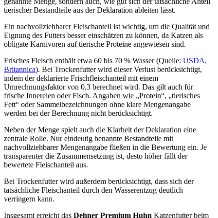
genannte Menge, sondern auch, wie gut sich der tatsächliche Anteil
tierischer Bestandteile aus der Deklaration ableiten lässt.
Ein nachvollziehbarer Fleischanteil ist wichtig, um die Qualität und
Eignung des Futters besser einschätzen zu können, da Katzen als
obligate Karnivoren auf tierische Proteine angewiesen sind.
Frisches Fleisch enthält etwa 60 bis 70 % Wasser (Quelle:
USDA,
Britannica
). Bei Trockenfutter wird dieser Verlust berücksichtigt,
indem der deklarierte Frischfleischanteil mit einem
Umrechnungsfaktor von 0,3 berechnet wird. Das gilt auch für
frische Innereien oder Fisch. Angaben wie „Protein“, „tierisches
Fett“ oder Sammelbezeichnungen ohne klare Mengenangabe
werden bei der Berechnung nicht berücksichtigt.
Neben der Menge spielt auch die Klarheit der Deklaration eine
zentrale Rolle. Nur eindeutig benannte Bestandteile mit
nachvollziehbarer Mengenangabe fließen in die Bewertung ein. Je
transparenter die Zusammensetzung ist, desto höher fällt der
bewertete Fleischanteil aus.
Bei Trockenfutter wird außerdem berücksichtigt, dass sich der
tatsächliche Fleischanteil durch den Wasserentzug deutlich
verringern kann.
Insgesamt erreicht das
Dehner
Premium Huhn
Katzenfutter
beim