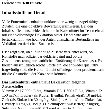
Fleischanteil
3/30 Punkte.
Inhaltsstoffe im Detail
Viele Futtermittel enthalten unklare oder wenig aussagekräftige
Zutaten, die eine objektive Bewertung erschweren. Bei den
Inhaltsstoffen entscheidet sich, ob ein Katzenfutter im Test mehr als
nur eine vollständige Deklaration bietet. Dabei wird auch
berücksichtigt, wie hoch der Anteil pflanzlicher Bestandteile im
Verhältnis zu tierischen Zutaten ist.
Hier zeigt sich, ob auf unnötige Zusätze verzichtet wird, ob
Rohstoffe nachvollziehbar deklariert sind und ob die
Zusammensetzung zur natürlichen Ernährung der Katze passt. Es
fließen ausschließlich solche Stoffe ein, die entweder qualitativ
fragwürdig sind, die Herkunft nicht offenlegen oder problematisch
für die Gesundheit der Katze sein können.
Das Katzenfutter enthält laut Deklaration folgende
Zusatzstoffe:
Vitamin A: 17.000 i.E./kg, Vitamin D3: 1.500 i.E./kg, Vitamin E:
150 mg/kg, Kupfer (als Kupfer(II)sulfat, Pentahydrat): 10 mg/kg,
Zink (als Zinkoxid): 30 mg/kg, Zink (als Aminosäure-Zinkchelat,
Hydrat): 40 mg/kg, Jod (als Calciumjodat, wasserfrei): 2 mg/kg,
Selen (als Natriumselenit): 0,2 mg/kg, Taurin: 1.250 mg/kg,