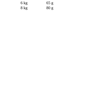
6 kg
65 g
8 kg
80 g