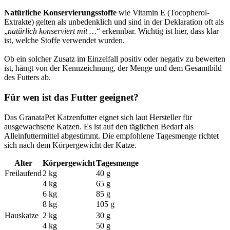
Natürliche Konservierungsstoffe
wie Vitamin E (Tocopherol-
Extrakte) gelten als unbedenklich und sind in der Deklaration oft als
„
natürlich konserviert mit …
“ erkennbar. Wichtig ist hier, dass klar
ist, welche Stoffe verwendet wurden.
Ob ein solcher Zusatz im Einzelfall positiv oder negativ zu bewerten
ist, hängt von der Kennzeichnung, der Menge und dem Gesamtbild
des Futters ab.
Für wen ist das Futter geeignet?
Das GranataPet Katzenfutter eignet sich laut Hersteller für
ausgewachsene Katzen. Es ist auf den täglichen Bedarf als
Alleinfuttermittel abgestimmt. Die empfohlene Tagesmenge richtet
sich nach dem Körpergewicht der Katze.
Alter
Körpergewicht
Tagesmenge
Freilaufend
2 kg
40 g
4 kg
65 g
6 kg
85 g
8 kg
105 g
Hauskatze
2 kg
30 g
4 kg
50 g