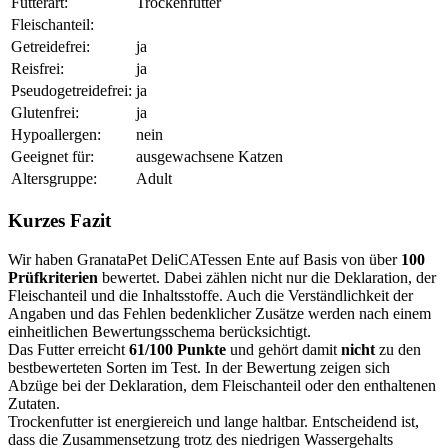
Futterart:
Trockenfutter
Fleischanteil:
Getreidefrei:
ja
Reisfrei:
ja
Pseudogetreidefrei:
ja
Glutenfrei:
ja
Hypoallergen:
nein
Geeignet für:
ausgewachsene Katzen
Altersgruppe:
Adult
Kurzes Fazit
Wir haben GranataPet DeliCATessen Ente auf Basis von über
100
Prüfkriterien
bewertet. Dabei zählen nicht nur die Deklaration, der
Fleischanteil und die Inhaltsstoffe. Auch die Verständlichkeit der
Angaben und das Fehlen bedenklicher Zusätze werden nach einem
einheitlichen Bewertungsschema berücksichtigt.
Das Futter erreicht
61/100 Punkte
und gehört damit
nicht
zu den
bestbewerteten Sorten im Test. In der Bewertung zeigen sich
Abzüge bei der Deklaration, dem Fleischanteil oder den enthaltenen
Zutaten.
Trockenfutter ist energiereich und lange haltbar. Entscheidend ist,
dass die Zusammensetzung trotz des niedrigen Wassergehalts