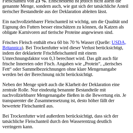
Fleischanteil von
23 %
. Entscheidend ist jedoch nicht allein die
genannte Menge, sondern auch, wie gut sich der tatsächliche Anteil
tierischer Bestandteile aus der Deklaration ableiten lässt.
Ein nachvollziehbarer Fleischanteil ist wichtig, um die Qualität und
Eignung des Futters besser einschätzen zu können, da Katzen als
obligate Karnivoren auf tierische Proteine angewiesen sind.
Frisches Fleisch enthält etwa 60 bis 70 % Wasser (Quelle:
USDA,
Britannica
). Bei Trockenfutter wird dieser Verlust berücksichtigt,
indem der deklarierte Frischfleischanteil mit einem
Umrechnungsfaktor von 0,3 berechnet wird. Das gilt auch für
frische Innereien oder Fisch. Angaben wie „Protein“, „tierisches
Fett“ oder Sammelbezeichnungen ohne klare Mengenangabe
werden bei der Berechnung nicht berücksichtigt.
Neben der Menge spielt auch die Klarheit der Deklaration eine
zentrale Rolle. Nur eindeutig benannte Bestandteile mit
nachvollziehbarer Mengenangabe fließen in die Bewertung ein. Je
transparenter die Zusammensetzung ist, desto höher fällt der
bewertete Fleischanteil aus.
Bei Trockenfutter wird außerdem berücksichtigt, dass sich der
tatsächliche Fleischanteil durch den Wasserentzug deutlich
verringern kann.