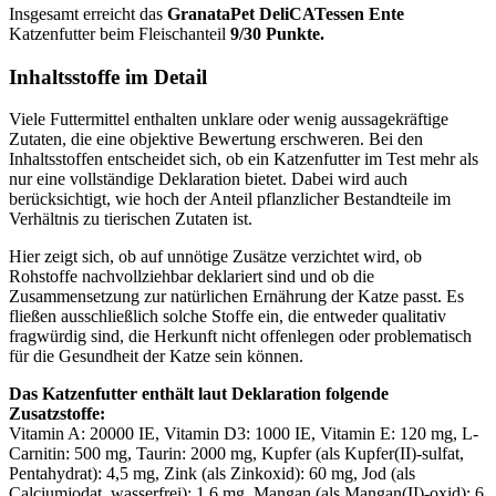
Insgesamt erreicht das
GranataPet
DeliCATessen Ente
Katzenfutter
beim Fleischanteil
9/30 Punkte.
Inhaltsstoffe im Detail
Viele Futtermittel enthalten unklare oder wenig aussagekräftige
Zutaten, die eine objektive Bewertung erschweren. Bei den
Inhaltsstoffen entscheidet sich, ob ein Katzenfutter im Test mehr als
nur eine vollständige Deklaration bietet. Dabei wird auch
berücksichtigt, wie hoch der Anteil pflanzlicher Bestandteile im
Verhältnis zu tierischen Zutaten ist.
Hier zeigt sich, ob auf unnötige Zusätze verzichtet wird, ob
Rohstoffe nachvollziehbar deklariert sind und ob die
Zusammensetzung zur natürlichen Ernährung der Katze passt. Es
fließen ausschließlich solche Stoffe ein, die entweder qualitativ
fragwürdig sind, die Herkunft nicht offenlegen oder problematisch
für die Gesundheit der Katze sein können.
Das Katzenfutter enthält laut Deklaration folgende
Zusatzstoffe:
Vitamin A: 20000 IE, Vitamin D3: 1000 IE, Vitamin E: 120 mg, L-
Carnitin: 500 mg, Taurin: 2000 mg, Kupfer (als Kupfer(II)-sulfat,
Pentahydrat): 4,5 mg, Zink (als Zinkoxid): 60 mg, Jod (als
Calciumjodat, wasserfrei): 1,6 mg, Mangan (als Mangan(II)-oxid): 6