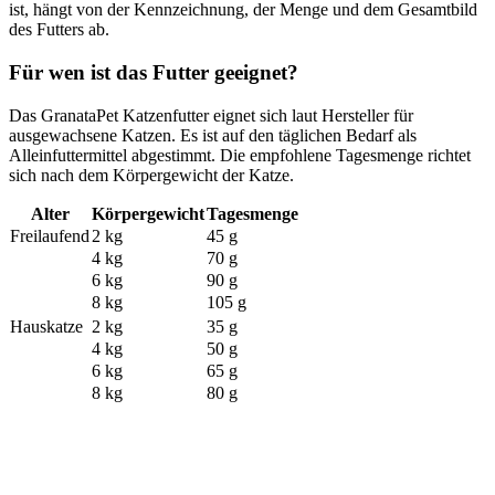
ist, hängt von der Kennzeichnung, der Menge und dem Gesamtbild
des Futters ab.
Für wen ist das Futter geeignet?
Das GranataPet Katzenfutter eignet sich laut Hersteller für
ausgewachsene Katzen. Es ist auf den täglichen Bedarf als
Alleinfuttermittel abgestimmt. Die empfohlene Tagesmenge richtet
sich nach dem Körpergewicht der Katze.
Alter
Körpergewicht
Tagesmenge
Freilaufend
2 kg
45 g
4 kg
70 g
6 kg
90 g
8 kg
105 g
Hauskatze
2 kg
35 g
4 kg
50 g
6 kg
65 g
8 kg
80 g