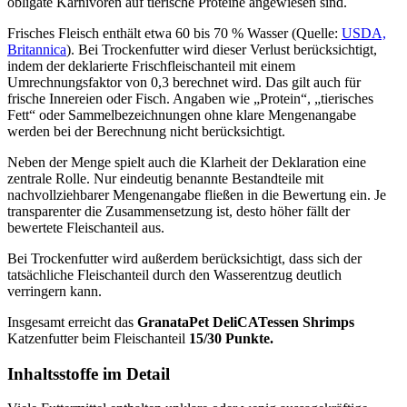
obligate Karnivoren auf tierische Proteine angewiesen sind.
Frisches Fleisch enthält etwa 60 bis 70 % Wasser (Quelle:
USDA,
Britannica
). Bei Trockenfutter wird dieser Verlust berücksichtigt,
indem der deklarierte Frischfleischanteil mit einem
Umrechnungsfaktor von 0,3 berechnet wird. Das gilt auch für
frische Innereien oder Fisch. Angaben wie „Protein“, „tierisches
Fett“ oder Sammelbezeichnungen ohne klare Mengenangabe
werden bei der Berechnung nicht berücksichtigt.
Neben der Menge spielt auch die Klarheit der Deklaration eine
zentrale Rolle. Nur eindeutig benannte Bestandteile mit
nachvollziehbarer Mengenangabe fließen in die Bewertung ein. Je
transparenter die Zusammensetzung ist, desto höher fällt der
bewertete Fleischanteil aus.
Bei Trockenfutter wird außerdem berücksichtigt, dass sich der
tatsächliche Fleischanteil durch den Wasserentzug deutlich
verringern kann.
Insgesamt erreicht das
GranataPet
DeliCATessen Shrimps
Katzenfutter
beim Fleischanteil
15/30 Punkte.
Inhaltsstoffe im Detail