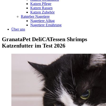
Katzen Pflege
Katzen Rassen
Katzen Zubehör
Ratgeber Nagetiere
Nagetiere Alltag
Nagetiere Ernährung
Über uns
GranataPet DeliCATessen Shrimps
Katzenfutter im Test 2026