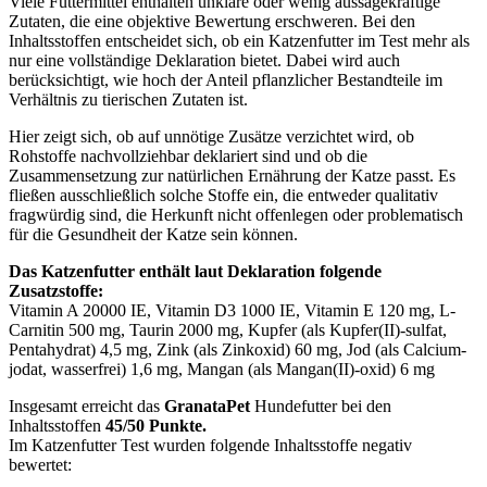
Viele Futtermittel enthalten unklare oder wenig aussagekräftige
Zutaten, die eine objektive Bewertung erschweren. Bei den
Inhaltsstoffen entscheidet sich, ob ein Katzenfutter im Test mehr als
nur eine vollständige Deklaration bietet. Dabei wird auch
berücksichtigt, wie hoch der Anteil pflanzlicher Bestandteile im
Verhältnis zu tierischen Zutaten ist.
Hier zeigt sich, ob auf unnötige Zusätze verzichtet wird, ob
Rohstoffe nachvollziehbar deklariert sind und ob die
Zusammensetzung zur natürlichen Ernährung der Katze passt. Es
fließen ausschließlich solche Stoffe ein, die entweder qualitativ
fragwürdig sind, die Herkunft nicht offenlegen oder problematisch
für die Gesundheit der Katze sein können.
Das Katzenfutter enthält laut Deklaration folgende
Zusatzstoffe:
Vitamin A 20000 IE, Vitamin D3 1000 IE, Vitamin E 120 mg, L-
Carnitin 500 mg, Taurin 2000 mg, Kupfer (als Kupfer(II)-sulfat,
Pentahydrat) 4,5 mg, Zink (als Zinkoxid) 60 mg, Jod (als Calcium­
jodat, wasserfrei) 1,6 mg, Mangan (als Mangan(II)-oxid) 6 mg
Insgesamt erreicht das
GranataPet
Hundefutter bei den
Inhaltsstoffen
45/50 Punkte.
Im Katzenfutter Test wurden folgende Inhaltsstoffe negativ
bewertet: