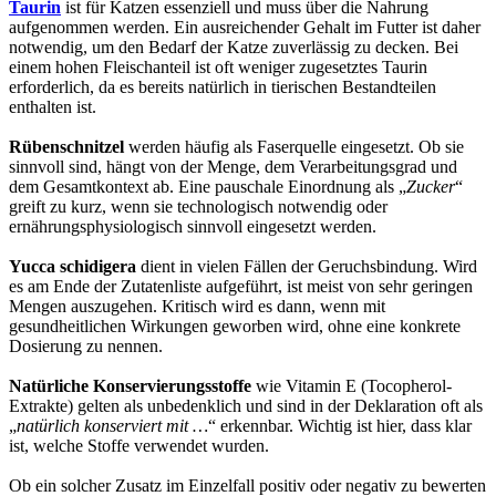
Taurin
ist für Katzen essenziell und muss über die Nahrung
aufgenommen werden. Ein ausreichender Gehalt im Futter ist daher
notwendig, um den Bedarf der Katze zuverlässig zu decken. Bei
einem hohen Fleischanteil ist oft weniger zugesetztes Taurin
erforderlich, da es bereits natürlich in tierischen Bestandteilen
enthalten ist.
Rübenschnitzel
werden häufig als Faserquelle eingesetzt. Ob sie
sinnvoll sind, hängt von der Menge, dem Verarbeitungsgrad und
dem Gesamtkontext ab. Eine pauschale Einordnung als „
Zucker
“
greift zu kurz, wenn sie technologisch notwendig oder
ernährungsphysiologisch sinnvoll eingesetzt werden.
Yucca schidigera
dient in vielen Fällen der Geruchsbindung. Wird
es am Ende der Zutatenliste aufgeführt, ist meist von sehr geringen
Mengen auszugehen. Kritisch wird es dann, wenn mit
gesundheitlichen Wirkungen geworben wird, ohne eine konkrete
Dosierung zu nennen.
Natürliche Konservierungsstoffe
wie Vitamin E (Tocopherol-
Extrakte) gelten als unbedenklich und sind in der Deklaration oft als
„
natürlich konserviert mit …
“ erkennbar. Wichtig ist hier, dass klar
ist, welche Stoffe verwendet wurden.
Ob ein solcher Zusatz im Einzelfall positiv oder negativ zu bewerten