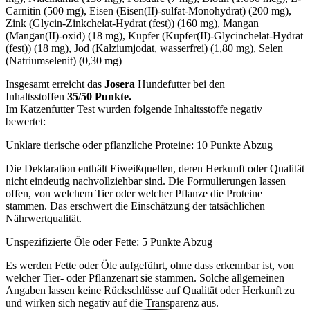
Carnitin (500 mg), Eisen (Eisen(II)-sulfat-Monohydrat) (200 mg),
Zink (Glycin-Zinkchelat-Hydrat (fest)) (160 mg), Mangan
(Mangan(II)-oxid) (18 mg), Kupfer (Kupfer(II)-Glycinchelat-Hydrat
(fest)) (18 mg), Jod (Kalziumjodat, wasserfrei) (1,80 mg), Selen
(Natriumselenit) (0,30 mg)
Insgesamt erreicht das
Josera
Hundefutter bei den
Inhaltsstoffen
35/50 Punkte.
Im Katzenfutter Test wurden folgende Inhaltsstoffe negativ
bewertet:
Unklare tierische oder pflanzliche Proteine: 10 Punkte Abzug
Die Deklaration enthält Eiweißquellen, deren Herkunft oder Qualität
nicht eindeutig nachvollziehbar sind. Die Formulierungen lassen
offen, von welchem Tier oder welcher Pflanze die Proteine
stammen. Das erschwert die Einschätzung der tatsächlichen
Nährwertqualität.
Unspezifizierte Öle oder Fette: 5 Punkte Abzug
Es werden Fette oder Öle aufgeführt, ohne dass erkennbar ist, von
welcher Tier- oder Pflanzenart sie stammen. Solche allgemeinen
Angaben lassen keine Rückschlüsse auf Qualität oder Herkunft zu
und wirken sich negativ auf die Transparenz aus.