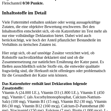
Fleischanteil
0/30 Punkte.
Inhaltsstoffe im Detail
Viele Futtermittel enthalten unklare oder wenig aussagekräftige
Zutaten, die eine objektive Bewertung erschweren. Bei den
Inhaltsstoffen entscheidet sich, ob ein Katzenfutter im Test mehr als
nur eine vollständige Deklaration bietet. Dabei wird auch
berücksichtigt, wie hoch der Anteil pflanzlicher Bestandteile im
Verhältnis zu tierischen Zutaten ist.
Hier zeigt sich, ob auf unnötige Zusätze verzichtet wird, ob
Rohstoffe nachvollziehbar deklariert sind und ob die
Zusammensetzung zur natürlichen Ernährung der Katze passt. Es
fließen ausschließlich solche Stoffe ein, die entweder qualitativ
fragwürdig sind, die Herkunft nicht offenlegen oder problematisch
für die Gesundheit der Katze sein können.
Das Katzenfutter enthält laut Deklaration folgende
Zusatzstoffe:
Vitamin A (24.000 I.E.), Vitamin D3 (1.800 I.E.), Vitamin E (450
mg), Vitamin C (als Ascorbylmonophosphat, Calcium-Natrium-
Salz) (100 mg), Vitamin B1 (15 mg), Vitamin B2 (30 mg), Vitamin
B6 (30 mg), Vitamin B12 (160 mcg), Calcium-D-Pantothenat (80
mg), Niacinamid (150 mg), Folsäure (7 mg), Biotin (1.000 mcg), L-