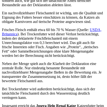
sondern auch, wie gut sich der tatsächliche Anteil tierischer
Bestandteile aus der Deklaration ableiten lässt.
Ein nachvollziehbarer Fleischanteil ist wichtig, um die Qualität und
Eignung des Futters besser einschätzen zu können, da Katzen als
obligate Karnivoren auf tierische Proteine angewiesen sind.
Frisches Fleisch enthält etwa 60 bis 70 % Wasser (Quelle:
USDA,
Britannica
). Bei Trockenfutter wird dieser Verlust berücksichtigt,
indem der deklarierte Frischfleischanteil mit einem
Umrechnungsfaktor von 0,3 berechnet wird. Das gilt auch für
frische Innereien oder Fisch. Angaben wie „Protein“, „tierisches
Fett“ oder Sammelbezeichnungen ohne klare Mengenangabe
werden bei der Berechnung nicht berücksichtigt.
Neben der Menge spielt auch die Klarheit der Deklaration eine
zentrale Rolle. Nur eindeutig benannte Bestandteile mit
nachvollziehbarer Mengenangabe fließen in die Bewertung ein. Je
transparenter die Zusammensetzung ist, desto höher fällt der
bewertete Fleischanteil aus.
Bei Trockenfutter wird außerdem berücksichtigt, dass sich der
tatsächliche Fleischanteil durch den Wasserentzug deutlich
verringern kann.
Insgesamt erreicht das
Josera
Help Renal Katze
Katzenfutter
beim