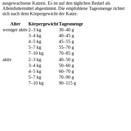
ausgewachsene Katzen. Es ist auf den täglichen Bedarf als
Alleinfuttermittel abgestimmt. Die empfohlene Tagesmenge richtet
sich nach dem Körpergewicht der Katze.
Alter
Körpergewicht
Tagesmenge
weniger aktiv
2–3 kg
30–40 g
3–4 kg
40–45 g
4–5 kg
45–55 g
5–7 kg
55–70 g
7–10 kg
70–85 g
aktiv
2–3 kg
40–50 g
3–4 kg
50–60 g
4–5 kg
60–70 g
5–7 kg
70–90 g
7–10 kg
90–115 g