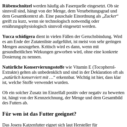
Rübenschnitzel
werden häufig als Faserquelle eingesetzt. Ob sie
sinnvoll sind, hängt von der Menge, dem Verarbeitungsgrad und
dem Gesamtkontext ab. Eine pauschale Einordnung als „
Zucker
“
greift zu kurz, wenn sie technologisch notwendig oder
ernährungsphysiologisch sinnvoll eingesetzt werden.
Yucca schidigera
dient in vielen Fällen der Geruchsbindung. Wird
es am Ende der Zutatenliste aufgeführt, ist meist von sehr geringen
Mengen auszugehen. Kritisch wird es dann, wenn mit
gesundheitlichen Wirkungen geworben wird, ohne eine konkrete
Dosierung zu nennen.
Natürliche Konservierungsstoffe
wie Vitamin E (Tocopherol-
Extrakte) gelten als unbedenklich und sind in der Deklaration oft als
„
natürlich konserviert mit …
“ erkennbar. Wichtig ist hier, dass klar
ist, welche Stoffe verwendet wurden.
Ob ein solcher Zusatz im Einzelfall positiv oder negativ zu bewerten
ist, hängt von der Kennzeichnung, der Menge und dem Gesamtbild
des Futters ab.
Für wen ist das Futter geeignet?
Das Josera Katzenfutter eignet sich laut Hersteller für