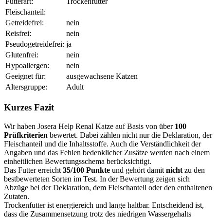
Futterart:
Trockenfutter
Fleischanteil:
Getreidefrei:
nein
Reisfrei:
nein
Pseudogetreidefrei:
ja
Glutenfrei:
nein
Hypoallergen:
nein
Geeignet für:
ausgewachsene Katzen
Altersgruppe:
Adult
Kurzes Fazit
Wir haben Josera Help Renal Katze auf Basis von über
100
Prüfkriterien
bewertet. Dabei zählen nicht nur die Deklaration, der
Fleischanteil und die Inhaltsstoffe. Auch die Verständlichkeit der
Angaben und das Fehlen bedenklicher Zusätze werden nach einem
einheitlichen Bewertungsschema berücksichtigt.
Das Futter erreicht
35/100 Punkte
und gehört damit
nicht
zu den
bestbewerteten Sorten im Test. In der Bewertung zeigen sich
Abzüge bei der Deklaration, dem Fleischanteil oder den enthaltenen
Zutaten.
Trockenfutter ist energiereich und lange haltbar. Entscheidend ist,
dass die Zusammensetzung trotz des niedrigen Wassergehalts