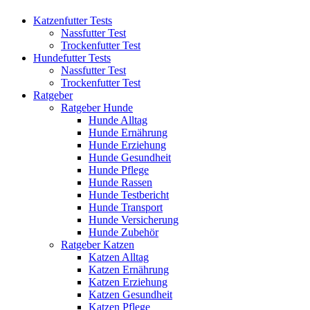
Katzenfutter Tests
Nassfutter Test
Trockenfutter Test
Hundefutter Tests
Nassfutter Test
Trockenfutter Test
Ratgeber
Ratgeber Hunde
Hunde Alltag
Hunde Ernährung
Hunde Erziehung
Hunde Gesundheit
Hunde Pflege
Hunde Rassen
Hunde Testbericht
Hunde Transport
Hunde Versicherung
Hunde Zubehör
Ratgeber Katzen
Katzen Alltag
Katzen Ernährung
Katzen Erziehung
Katzen Gesundheit
Katzen Pflege