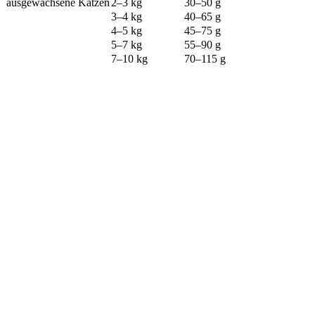
ausgewachsene Katzen
2–3 kg
30–50 g
3–4 kg
40–65 g
4–5 kg
45–75 g
5–7 kg
55–90 g
7–10 kg
70–115 g