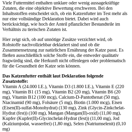
Viele Futtermittel enthalten unklare oder wenig aussagekräftige
Zutaten, die eine objektive Bewertung erschweren. Bei den
Inhaltsstoffen entscheidet sich, ob ein Katzenfutter im Test mehr als
nur eine vollständige Deklaration bietet. Dabei wird auch
berücksichtigt, wie hoch der Anteil pflanzlicher Bestandteile im
Verhältnis zu tierischen Zutaten ist.
Hier zeigt sich, ob auf unnötige Zusätze verzichtet wird, ob
Rohstoffe nachvollziehbar deklariert sind und ob die
Zusammensetzung zur natürlichen Ernährung der Katze passt. Es
fließen ausschließlich solche Stoffe ein, die entweder qualitativ
fragwürdig sind, die Herkunft nicht offenlegen oder problematisch
für die Gesundheit der Katze sein können.
Das Katzenfutter enthält laut Deklaration folgende
Zusatzstoffe:
Vitamin A (24.000 I.E.), Vitamin D3 (1.800 I.E.), Vitamin E (220
mg), Vitamin B1 (15 mg), Vitamin B2 (20 mg), Vitamin B6 (20
mg), Vitamin B12 (100 mcg), Calcium-D-Pantothenat (50 mg),
Niacinamid (90 mg), Folsäure (5 mg), Biotin (1.000 mcg), Eisen
(Eisen(II)-sulfat-Monohydrat) (130 mg), Zink (Glycin-Zinkchelat-
Hydrat (fest)) (100 mg), Mangan (Mangan(II)-oxid) (11,00 mg),
Kupfer (Kupfer(II)-Glycinchelat-Hydrat (fest)) (11,00 mg), Jod
(Kalziumjodat, wasserfrei) (1,80 mg), Selen (Natriumselenit) (0,10
mg)