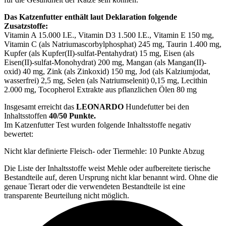
Das Katzenfutter enthält laut Deklaration folgende
Zusatzstoffe:
Vitamin A 15.000 I.E., Vitamin D3 1.500 I.E., Vitamin E 150 mg,
Vitamin C (als Natriumascorbylphosphat) 245 mg, Taurin 1.400 mg,
Kupfer (als Kupfer(II)-sulfat-Pentahydrat) 15 mg, Eisen (als
Eisen(II)-sulfat-Monohydrat) 200 mg, Mangan (als Mangan(II)-
oxid) 40 mg, Zink (als Zinkoxid) 150 mg, Jod (als Kalziumjodat,
wasserfrei) 2,5 mg, Selen (als Natriumselenit) 0,15 mg, Lecithin
2.000 mg, Tocopherol Extrakte aus pflanzlichen Ölen 80 mg
Insgesamt erreicht das
LEONARDO
Hundefutter bei den
Inhaltsstoffen
40/50 Punkte.
Im Katzenfutter Test wurden folgende Inhaltsstoffe negativ
bewertet:
Nicht klar definierte Fleisch- oder Tiermehle: 10 Punkte Abzug
Die Liste der Inhaltsstoffe weist Mehle oder aufbereitete tierische
Bestandteile auf, deren Ursprung nicht klar benannt wird. Ohne die
genaue Tierart oder die verwendeten Bestandteile ist eine
transparente Beurteilung nicht möglich.