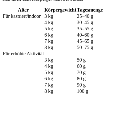
Alter
Körpergewicht
Tagesmenge
Für kastriert/indoor
3 kg
25–40 g
4 kg
30–45 g
5 kg
35–55 g
6 kg
40–60 g
7 kg
45–65 g
8 kg
50–75 g
Für erhöhte Aktivität
3 kg
50 g
4 kg
60 g
5 kg
70 g
6 kg
80 g
7 kg
90 g
8 kg
100 g