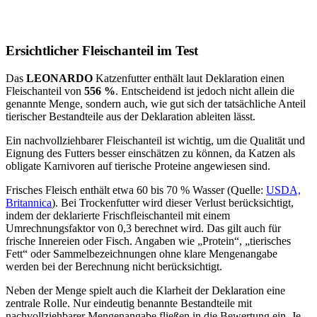
Ersichtlicher Fleischanteil im Test
Das
LEONARDO
Katzenfutter
enthält laut Deklaration einen
Fleischanteil von
556 %
. Entscheidend ist jedoch nicht allein die
genannte Menge, sondern auch, wie gut sich der tatsächliche Anteil
tierischer Bestandteile aus der Deklaration ableiten lässt.
Ein nachvollziehbarer Fleischanteil ist wichtig, um die Qualität und
Eignung des Futters besser einschätzen zu können, da Katzen als
obligate Karnivoren auf tierische Proteine angewiesen sind.
Frisches Fleisch enthält etwa 60 bis 70 % Wasser (Quelle:
USDA,
Britannica
). Bei Trockenfutter wird dieser Verlust berücksichtigt,
indem der deklarierte Frischfleischanteil mit einem
Umrechnungsfaktor von 0,3 berechnet wird. Das gilt auch für
frische Innereien oder Fisch. Angaben wie „Protein“, „tierisches
Fett“ oder Sammelbezeichnungen ohne klare Mengenangabe
werden bei der Berechnung nicht berücksichtigt.
Neben der Menge spielt auch die Klarheit der Deklaration eine
zentrale Rolle. Nur eindeutig benannte Bestandteile mit
nachvollziehbarer Mengenangabe fließen in die Bewertung ein. Je