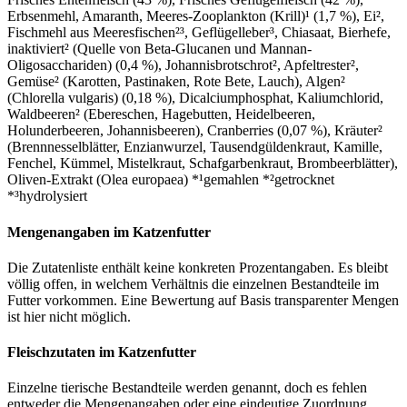
Erbsenmehl, Amaranth, Meeres-Zooplankton (Krill)¹ (1,7 %), Ei²,
Fischmehl aus Meeresfischen²³, Geflügelleber³, Chiasaat, Bierhefe,
inaktiviert² (Quelle von Beta-Glucanen und Mannan-
Oligosacchariden) (0,4 %), Johannisbrotschrot², Apfeltrester²,
Gemüse² (Karotten, Pastinaken, Rote Bete, Lauch), Algen²
(Chlorella vulgaris) (0,18 %), Dicalciumphosphat, Kaliumchlorid,
Waldbeeren² (Ebereschen, Hagebutten, Heidelbeeren,
Holunderbeeren, Johannisbeeren), Cranberries (0,07 %), Kräuter²
(Brennnesselblätter, Enzianwurzel, Tausendgüldenkraut, Kamille,
Fenchel, Kümmel, Mistelkraut, Schafgarbenkraut, Brombeerblätter),
Oliven-Extrakt (Olea europaea) *¹gemahlen *²getrocknet
*³hydrolysiert
Mengenangaben im Katzenfutter
Die Zutatenliste enthält keine konkreten Prozentangaben. Es bleibt
völlig offen, in welchem Verhältnis die einzelnen Bestandteile im
Futter vorkommen. Eine Bewertung auf Basis transparenter Mengen
ist hier nicht möglich.
Fleischzutaten im Katzenfutter
Einzelne tierische Bestandteile werden genannt, doch es fehlen
entweder die Mengenangaben oder eine eindeutige Zuordnung.