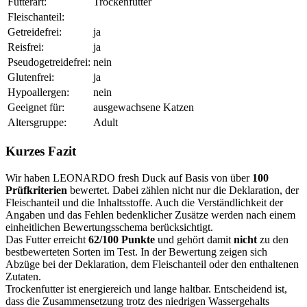
Futterart:
Trockenfutter
Fleischanteil:
Getreidefrei:
ja
Reisfrei:
ja
Pseudogetreidefrei:
nein
Glutenfrei:
ja
Hypoallergen:
nein
Geeignet für:
ausgewachsene Katzen
Altersgruppe:
Adult
Kurzes Fazit
Wir haben LEONARDO fresh Duck auf Basis von über
100
Prüfkriterien
bewertet. Dabei zählen nicht nur die Deklaration, der
Fleischanteil und die Inhaltsstoffe. Auch die Verständlichkeit der
Angaben und das Fehlen bedenklicher Zusätze werden nach einem
einheitlichen Bewertungsschema berücksichtigt.
Das Futter erreicht
62/100 Punkte
und gehört damit
nicht
zu den
bestbewerteten Sorten im Test. In der Bewertung zeigen sich
Abzüge bei der Deklaration, dem Fleischanteil oder den enthaltenen
Zutaten.
Trockenfutter ist energiereich und lange haltbar. Entscheidend ist,
dass die Zusammensetzung trotz des niedrigen Wassergehalts