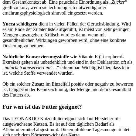
dem Gesamtkontext ab. Eine pauschale Einordnung als „
Zucker
“
greift zu kurz, wenn sie technologisch notwendig oder
ernährungsphysiologisch sinnvoll eingesetzt werden.
Yucca schidigera
dient in vielen Fällen der Geruchsbindung. Wird
es am Ende der Zutatenliste aufgeführt, ist meist von sehr geringen
Mengen auszugehen. Kritisch wird es dann, wenn mit
gesundheitlichen Wirkungen geworben wird, ohne eine konkrete
Dosierung zu nennen.
Natürliche Konservierungsstoffe
wie Vitamin E (Tocopherol-
Extrakte) gelten als unbedenklich und sind in der Deklaration oft als
„
natürlich konserviert mit …
“ erkennbar. Wichtig ist hier, dass klar
ist, welche Stoffe verwendet wurden.
Ob ein solcher Zusatz im Einzelfall positiv oder negativ zu bewerten
ist, hängt von der Kennzeichnung, der Menge und dem Gesamtbild
des Futters ab.
Für wen ist das Futter geeignet?
Das LEONARDO Katzenfutter eignet sich laut Hersteller für
ausgewachsene Katzen. Es ist auf den täglichen Bedarf als
Alleinfuttermittel abgestimmt. Die empfohlene Tagesmenge richtet
sich nach dem Körpergewicht der Katze.