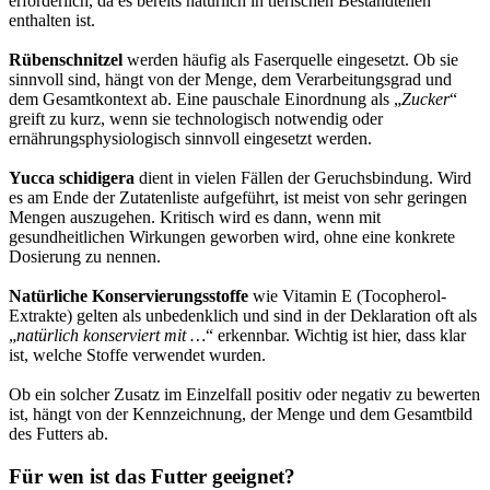
erforderlich, da es bereits natürlich in tierischen Bestandteilen
enthalten ist.
Rübenschnitzel
werden häufig als Faserquelle eingesetzt. Ob sie
sinnvoll sind, hängt von der Menge, dem Verarbeitungsgrad und
dem Gesamtkontext ab. Eine pauschale Einordnung als „
Zucker
“
greift zu kurz, wenn sie technologisch notwendig oder
ernährungsphysiologisch sinnvoll eingesetzt werden.
Yucca schidigera
dient in vielen Fällen der Geruchsbindung. Wird
es am Ende der Zutatenliste aufgeführt, ist meist von sehr geringen
Mengen auszugehen. Kritisch wird es dann, wenn mit
gesundheitlichen Wirkungen geworben wird, ohne eine konkrete
Dosierung zu nennen.
Natürliche Konservierungsstoffe
wie Vitamin E (Tocopherol-
Extrakte) gelten als unbedenklich und sind in der Deklaration oft als
„
natürlich konserviert mit …
“ erkennbar. Wichtig ist hier, dass klar
ist, welche Stoffe verwendet wurden.
Ob ein solcher Zusatz im Einzelfall positiv oder negativ zu bewerten
ist, hängt von der Kennzeichnung, der Menge und dem Gesamtbild
des Futters ab.
Für wen ist das Futter geeignet?