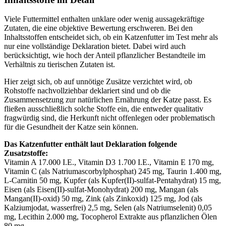
Viele Futtermittel enthalten unklare oder wenig aussagekräftige
Zutaten, die eine objektive Bewertung erschweren. Bei den
Inhaltsstoffen entscheidet sich, ob ein Katzenfutter im Test mehr als
nur eine vollständige Deklaration bietet. Dabei wird auch
berücksichtigt, wie hoch der Anteil pflanzlicher Bestandteile im
Verhältnis zu tierischen Zutaten ist.
Hier zeigt sich, ob auf unnötige Zusätze verzichtet wird, ob
Rohstoffe nachvollziehbar deklariert sind und ob die
Zusammensetzung zur natürlichen Ernährung der Katze passt. Es
fließen ausschließlich solche Stoffe ein, die entweder qualitativ
fragwürdig sind, die Herkunft nicht offenlegen oder problematisch
für die Gesundheit der Katze sein können.
Das Katzenfutter enthält laut Deklaration folgende
Zusatzstoffe:
Vitamin A 17.000 I.E., Vitamin D3 1.700 I.E., Vitamin E 170 mg,
Vitamin C (als Natriumascorbylphosphat) 245 mg, Taurin 1.400 mg,
L-Carnitin 50 mg, Kupfer (als Kupfer(II)-sulfat-Pentahydrat) 15 mg,
Eisen (als Eisen(II)-sulfat-Monohydrat) 200 mg, Mangan (als
Mangan(II)-oxid) 50 mg, Zink (als Zinkoxid) 125 mg, Jod (als
Kalziumjodat, wasserfrei) 2,5 mg, Selen (als Natriumselenit) 0,05
mg, Lecithin 2.000 mg, Tocopherol Extrakte aus pflanzlichen Ölen
80 mg