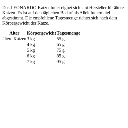
Das LEONARDO Katzenfutter eignet sich laut Hersteller für ältere
Katzen. Es ist auf den täglichen Bedarf als Alleinfuttermittel
abgestimmt. Die empfohlene Tagesmenge richtet sich nach dem
Körpergewicht der Katze.
Alter
Körpergewicht
Tagesmenge
ältere Katzen
3 kg
55 g
4 kg
65 g
5 kg
75 g
6 kg
85 g
7 kg
95 g