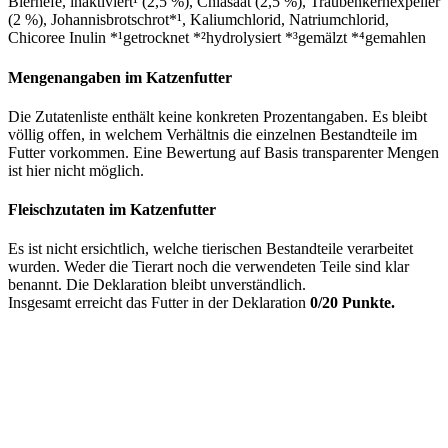
Bierhefe, inaktiviert¹ (2,5 %), Chiasaat (2,5 %), Traubenkernexpeller
(2 %), Johannisbrotschrot*¹, Kaliumchlorid, Natriumchlorid,
Chicoree Inulin *¹getrocknet *²hydrolysiert *³gemälzt *⁴gemahlen
Mengenangaben im Katzenfutter
Die Zutatenliste enthält keine konkreten Prozentangaben. Es bleibt
völlig offen, in welchem Verhältnis die einzelnen Bestandteile im
Futter vorkommen. Eine Bewertung auf Basis transparenter Mengen
ist hier nicht möglich.
Fleischzutaten im Katzenfutter
Es ist nicht ersichtlich, welche tierischen Bestandteile verarbeitet
wurden. Weder die Tierart noch die verwendeten Teile sind klar
benannt. Die Deklaration bleibt unverständlich.
Insgesamt erreicht das Futter in der Deklaration
0/20 Punkte.