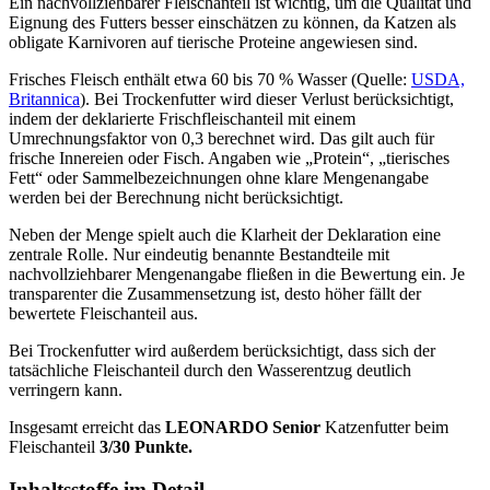
Ein nachvollziehbarer Fleischanteil ist wichtig, um die Qualität und
Eignung des Futters besser einschätzen zu können, da Katzen als
obligate Karnivoren auf tierische Proteine angewiesen sind.
Frisches Fleisch enthält etwa 60 bis 70 % Wasser (Quelle:
USDA,
Britannica
). Bei Trockenfutter wird dieser Verlust berücksichtigt,
indem der deklarierte Frischfleischanteil mit einem
Umrechnungsfaktor von 0,3 berechnet wird. Das gilt auch für
frische Innereien oder Fisch. Angaben wie „Protein“, „tierisches
Fett“ oder Sammelbezeichnungen ohne klare Mengenangabe
werden bei der Berechnung nicht berücksichtigt.
Neben der Menge spielt auch die Klarheit der Deklaration eine
zentrale Rolle. Nur eindeutig benannte Bestandteile mit
nachvollziehbarer Mengenangabe fließen in die Bewertung ein. Je
transparenter die Zusammensetzung ist, desto höher fällt der
bewertete Fleischanteil aus.
Bei Trockenfutter wird außerdem berücksichtigt, dass sich der
tatsächliche Fleischanteil durch den Wasserentzug deutlich
verringern kann.
Insgesamt erreicht das
LEONARDO
Senior
Katzenfutter
beim
Fleischanteil
3/30 Punkte.
Inhaltsstoffe im Detail