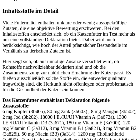
Inhaltsstoffe im Detail
Viele Futtermittel enthalten unklare oder wenig aussagekräftige
Zutaten, die eine objektive Bewertung erschweren. Bei den
Inhaltsstoffen entscheidet sich, ob ein Katzenfutter im Test mehr als
nur eine vollständige Deklaration bietet. Dabei wird auch
berücksichtigt, wie hoch der Anteil pflanzlicher Bestandteile im
Verhältnis zu tierischen Zutaten ist.
Hier zeigt sich, ob auf unnötige Zusätze verzichtet wird, ob
Rohstoffe nachvollziehbar deklariert sind und ob die
Zusammensetzung zur natürlichen Ernährung der Katze passt. Es
fließen ausschließlich solche Stoffe ein, die entweder qualitativ
fragwürdig sind, die Herkunft nicht offenlegen oder problematisch
für die Gesundheit der Katze sein können.
Das Katzenfutter enthält laut Deklaration folgende
Zusatzstoffe:
6 mg Kupfer (3b405), 80 mg Zink (3b603) , 8 mg Mangan (3b502),
2 mg Jod (3b202), 18000 I.E./IU/UI Vitamin A (3a672a), 1300
I.E./IU/UI Vitamin D3 (3a671), 180 mg Vitamin E (3a700i), 120
mg Vitamin C (3a312), 8 mg Vitamin B1 (3a821), 8 mg Vitamin B2
(3a825i), 50 mg Niacin (B3) (3a314), 1200 mg Cholinchlorid
(3a890), 25 mg Calcium-D-Pantothenat (B5) (3a841), 6 mg Vitamin