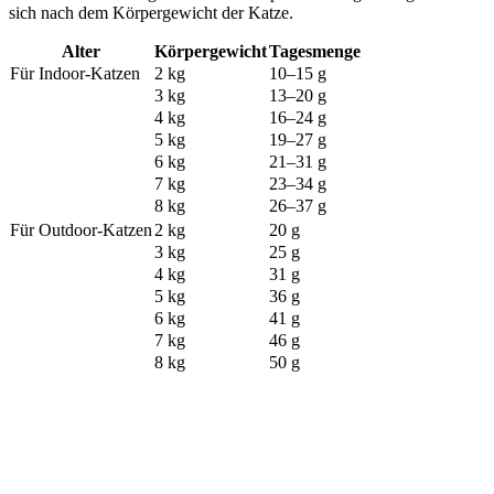
sich nach dem Körpergewicht der Katze.
Alter
Körpergewicht
Tagesmenge
Für Indoor-Katzen
2 kg
10–15 g
3 kg
13–20 g
4 kg
16–24 g
5 kg
19–27 g
6 kg
21–31 g
7 kg
23–34 g
8 kg
26–37 g
Für Outdoor-Katzen
2 kg
20 g
3 kg
25 g
4 kg
31 g
5 kg
36 g
6 kg
41 g
7 kg
46 g
8 kg
50 g