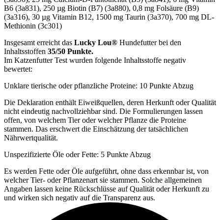
B6 (3a831), 250 µg Biotin (B7) (3a880), 0,8 mg Folsäure (B9)
(3a316), 30 µg Vitamin B12, 1500 mg Taurin (3a370), 700 mg DL-
Methionin (3c301)
Insgesamt erreicht das
Lucky Lou®
Hundefutter bei den
Inhaltsstoffen
35/50 Punkte.
Im Katzenfutter Test wurden folgende Inhaltsstoffe negativ
bewertet:
Unklare tierische oder pflanzliche Proteine: 10 Punkte Abzug
Die Deklaration enthält Eiweißquellen, deren Herkunft oder Qualität
nicht eindeutig nachvollziehbar sind. Die Formulierungen lassen
offen, von welchem Tier oder welcher Pflanze die Proteine
stammen. Das erschwert die Einschätzung der tatsächlichen
Nährwertqualität.
Unspezifizierte Öle oder Fette: 5 Punkte Abzug
Es werden Fette oder Öle aufgeführt, ohne dass erkennbar ist, von
welcher Tier- oder Pflanzenart sie stammen. Solche allgemeinen
Angaben lassen keine Rückschlüsse auf Qualität oder Herkunft zu
und wirken sich negativ auf die Transparenz aus.