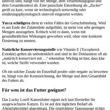
sinnvoll sind, hängt von der Menge, dem Verarbeitungsgrad und
dem Gesamtkontext ab. Eine pauschale Einordnung als „
Zucker
“
greift zu kurz, wenn sie technologisch notwendig oder
ernährungsphysiologisch sinnvoll eingesetzt werden.
Yucca schidigera
dient in vielen Fällen der Geruchsbindung. Wird
es am Ende der Zutatenliste aufgeführt, ist meist von sehr geringen
Mengen auszugehen. Kritisch wird es dann, wenn mit
gesundheitlichen Wirkungen geworben wird, ohne eine konkrete
Dosierung zu nennen.
Natürliche Konservierungsstoffe
wie Vitamin E (Tocopherol-
Extrakte) gelten als unbedenklich und sind in der Deklaration oft als
„
natürlich konserviert mit …
“ erkennbar. Wichtig ist hier, dass klar
ist, welche Stoffe verwendet wurden.
Ob ein solcher Zusatz im Einzelfall positiv oder negativ zu bewerten
ist, hängt von der Kennzeichnung, der Menge und dem Gesamtbild
des Futters ab.
Für wen ist das Futter geeignet?
Das Lucky Lou® Katzenfutter eignet sich laut Hersteller für
ausgewachsene Katzen. Es ist auf den täglichen Bedarf als
Alleinfuttermittel abgestimmt. Die empfohlene Tagesmenge richtet