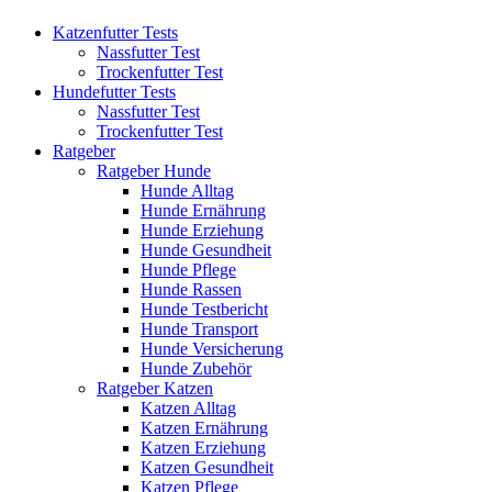
Katzenfutter Tests
Nassfutter Test
Trockenfutter Test
Hundefutter Tests
Nassfutter Test
Trockenfutter Test
Ratgeber
Ratgeber Hunde
Hunde Alltag
Hunde Ernährung
Hunde Erziehung
Hunde Gesundheit
Hunde Pflege
Hunde Rassen
Hunde Testbericht
Hunde Transport
Hunde Versicherung
Hunde Zubehör
Ratgeber Katzen
Katzen Alltag
Katzen Ernährung
Katzen Erziehung
Katzen Gesundheit
Katzen Pflege