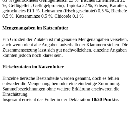
63 % (getrocknetes Geflügelfleisch 25 %, frisches Entenfleisch 22
%, Geflügelfett, Geflügelprotein), Tapioka 22 %, Erbsen, Karotten,
getrocknetes Ei 1 %, Leinsamen (frisch geschrotet) 0,5 %, Bierhefe
0,5 %, Katzenminze 0,5 %, Chicorée 0,1 %
Mengenangaben im Katzenfutter
Ein Großteil der Zutaten ist mit genauen Mengenangaben versehen,
auch wenn nicht alle Angaben außerhalb der Klammern stehen. Die
Zusammensetzung lässt sich gut nachvollziehen, einzelne Angaben
könnten jedoch noch klarer sein.
Fleischzutaten im Katzenfutter
Einzelne tierische Bestandteile werden genannt, doch es fehlen
entweder die Mengenangaben oder eine eindeutige Zuordnung.
Sammelbezeichnungen ohne weitere Erklärung erschweren die
Einschätzung.
Insgesamt erreicht das Futter in der Deklaration
10/20 Punkte.