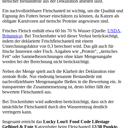
tierischer Bestandteile aus der Deklaration ableiten lässt.
Ein nachvollziehbarer Fleischanteil ist wichtig, um die Qualität und
Eignung des Futters besser einschätzen zu können, da Katzen als
obligate Karnivoren auf tierische Proteine angewiesen sind.
Frisches Fleisch enthält etwa 60 bis 70 % Wasser (Quelle:
USDA,
Britannica
). Bei Trockenfutter wird dieser Verlust berücksichtigt,
indem der deklarierte Frischfleischanteil mit einem
Umrechnungsfaktor von 0,3 berechnet wird. Das gilt auch für
frische Innereien oder Fisch. Angaben wie „Protein“, „tierisches
Fett“ oder Sammelbezeichnungen ohne klare Mengenangabe
werden bei der Berechnung nicht berücksichtigt.
Neben der Menge spielt auch die Klarheit der Deklaration eine
zentrale Rolle. Nur eindeutig benannte Bestandteile mit
nachvollziehbarer Mengenangabe fließen in die Bewertung ein. Je
transparenter die Zusammensetzung ist, desto höher fällt der
bewertete Fleischanteil aus.
Bei Trockenfutter wird außerdem berücksichtigt, dass sich der
tatsächliche Fleischanteil durch den Wasserentzug deutlich
verringern kann.
Insgesamt erreicht das
Lucky Lou®
Food Code Lifestage
Geflügel & Ente
Katzenfutter
beim Fleischanteil
12/30 Punkte.