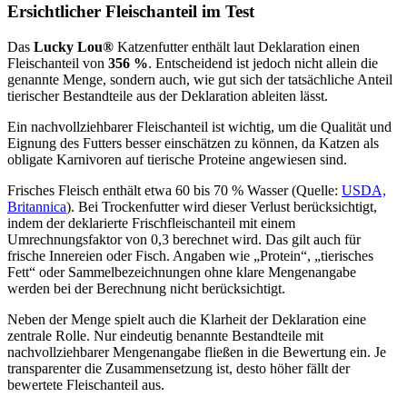
Ersichtlicher Fleischanteil im Test
Das
Lucky Lou®
Katzenfutter
enthält laut Deklaration einen
Fleischanteil von
356 %
. Entscheidend ist jedoch nicht allein die
genannte Menge, sondern auch, wie gut sich der tatsächliche Anteil
tierischer Bestandteile aus der Deklaration ableiten lässt.
Ein nachvollziehbarer Fleischanteil ist wichtig, um die Qualität und
Eignung des Futters besser einschätzen zu können, da Katzen als
obligate Karnivoren auf tierische Proteine angewiesen sind.
Frisches Fleisch enthält etwa 60 bis 70 % Wasser (Quelle:
USDA,
Britannica
). Bei Trockenfutter wird dieser Verlust berücksichtigt,
indem der deklarierte Frischfleischanteil mit einem
Umrechnungsfaktor von 0,3 berechnet wird. Das gilt auch für
frische Innereien oder Fisch. Angaben wie „Protein“, „tierisches
Fett“ oder Sammelbezeichnungen ohne klare Mengenangabe
werden bei der Berechnung nicht berücksichtigt.
Neben der Menge spielt auch die Klarheit der Deklaration eine
zentrale Rolle. Nur eindeutig benannte Bestandteile mit
nachvollziehbarer Mengenangabe fließen in die Bewertung ein. Je
transparenter die Zusammensetzung ist, desto höher fällt der
bewertete Fleischanteil aus.