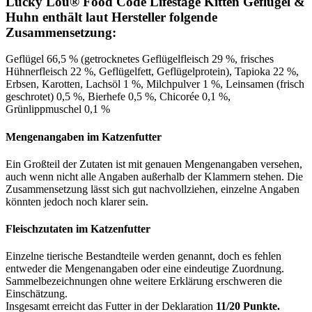
Lucky Lou® Food Code Lifestage Kitten Geflügel &
Huhn enthält laut Hersteller folgende
Zusammensetzung:
Geflügel 66,5 % (getrocknetes Geflügelfleisch 29 %, frisches
Hühnerfleisch 22 %, Geflügelfett, Geflügelprotein), Tapioka 22 %,
Erbsen, Karotten, Lachsöl 1 %, Milchpulver 1 %, Leinsamen (frisch
geschrotet) 0,5 %, Bierhefe 0,5 %, Chicorée 0,1 %,
Grünlippmuschel 0,1 %
Mengenangaben im Katzenfutter
Ein Großteil der Zutaten ist mit genauen Mengenangaben versehen,
auch wenn nicht alle Angaben außerhalb der Klammern stehen. Die
Zusammensetzung lässt sich gut nachvollziehen, einzelne Angaben
könnten jedoch noch klarer sein.
Fleischzutaten im Katzenfutter
Einzelne tierische Bestandteile werden genannt, doch es fehlen
entweder die Mengenangaben oder eine eindeutige Zuordnung.
Sammelbezeichnungen ohne weitere Erklärung erschweren die
Einschätzung.
Insgesamt erreicht das Futter in der Deklaration
11/20 Punkte.