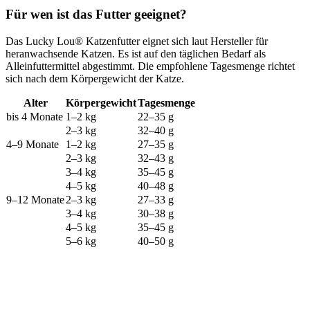
Für wen ist das Futter geeignet?
Das Lucky Lou® Katzenfutter eignet sich laut Hersteller für
heranwachsende Katzen. Es ist auf den täglichen Bedarf als
Alleinfuttermittel abgestimmt. Die empfohlene Tagesmenge richtet
sich nach dem Körpergewicht der Katze.
Alter
Körpergewicht
Tagesmenge
bis 4 Monate
1–2 kg
22–35 g
2–3 kg
32–40 g
4–9 Monate
1–2 kg
27–35 g
2–3 kg
32–43 g
3–4 kg
35–45 g
4–5 kg
40–48 g
9–12 Monate
2–3 kg
27–33 g
3–4 kg
30–38 g
4–5 kg
35–45 g
5–6 kg
40–50 g