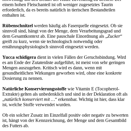
einem hohen Fleischanteil ist oft weniger zugesetztes Taurin
erforderlich, da es bereits natürlich in tierischen Bestandteilen
enthalten ist.
Rübenschnitzel
werden häufig als Faserquelle eingesetzt. Ob sie
sinnvoll sind, hängt von der Menge, dem Verarbeitungsgrad und
dem Gesamtkontext ab. Eine pauschale Einordnung als „
Zucker
“
greift zu kurz, wenn sie technologisch notwendig oder
ernährungsphysiologisch sinnvoll eingesetzt werden.
Yucca schidigera
dient in vielen Fällen der Geruchsbindung. Wird
es am Ende der Zutatenliste aufgeführt, ist meist von sehr geringen
Mengen auszugehen. Kritisch wird es dann, wenn mit
gesundheitlichen Wirkungen geworben wird, ohne eine konkrete
Dosierung zu nennen.
Natürliche Konservierungsstoffe
wie Vitamin E (Tocopherol-
Extrakte) gelten als unbedenklich und sind in der Deklaration oft als
„
natürlich konserviert mit …
“ erkennbar. Wichtig ist hier, dass klar
ist, welche Stoffe verwendet wurden.
Ob ein solcher Zusatz im Einzelfall positiv oder negativ zu bewerten
ist, hängt von der Kennzeichnung, der Menge und dem Gesamtbild
des Futters ab.