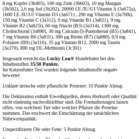
8 mg Kupfer (3b405), 100 mg Zink (3b603), 10 mg Mangan
(3b502), 2,6 mg Jod (3b202), 20000 I.E./IU/UI Vitamin A (3a672a),
1600 I.E./IU/UI Vitamin D3 (3a671) , 200 mg Vitamin E (3a700i),
150 mg Vitamin C (3a312), 9 mg Vitamin B1 (3a821), 9 mg
Vitamin B2 (3a825i), 60 mg Niacin (B3) (3a314), 1300 mg
Cholinchlorid (3a890), 30 mg Calcium-D-Pantothenat (B5) (3a841),
7 mg Vitamin B6 (3a831), 300 µg Biotin (B7) (3a880), 0,9 mg
Folsäure (B9) (3a316), 35 µg Vitamin B12, 2000 mg Taurin
(3a370), 800 mg DL-Methionin (3c301)
Insgesamt erreicht das
Lucky Lou®
Hundefutter bei den
Inhaltsstoffen
35/50 Punkte.
Im Katzenfutter Test wurden folgende Inhaltsstoffe negativ
bewertet:
Unklare tierische oder pflanzliche Proteine: 10 Punkte Abzug
Die Deklaration enthält Eiweißquellen, deren Herkunft oder Qualität
nicht eindeutig nachvollziehbar sind. Die Formulierungen lassen
offen, von welchem Tier oder welcher Pflanze die Proteine
stammen. Das erschwert die Einschätzung der tatsächlichen
Nährwertqualität.
Unspezifizierte Öle oder Fette: 5 Punkte Abzug