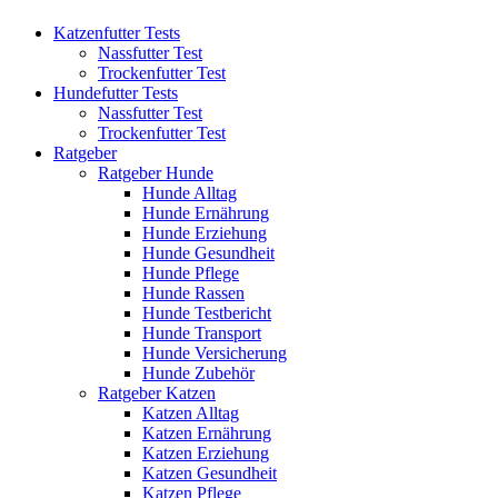
Katzenfutter Tests
Nassfutter Test
Trockenfutter Test
Hundefutter Tests
Nassfutter Test
Trockenfutter Test
Ratgeber
Ratgeber Hunde
Hunde Alltag
Hunde Ernährung
Hunde Erziehung
Hunde Gesundheit
Hunde Pflege
Hunde Rassen
Hunde Testbericht
Hunde Transport
Hunde Versicherung
Hunde Zubehör
Ratgeber Katzen
Katzen Alltag
Katzen Ernährung
Katzen Erziehung
Katzen Gesundheit
Katzen Pflege