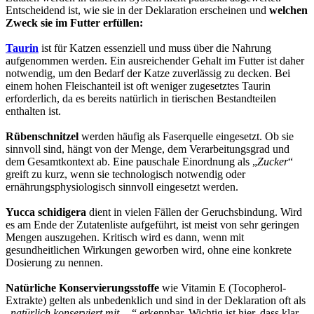
Entscheidend ist, wie sie in der Deklaration erscheinen und
welchen
Zweck sie im Futter erfüllen:
Taurin
ist für Katzen essenziell und muss über die Nahrung
aufgenommen werden. Ein ausreichender Gehalt im Futter ist daher
notwendig, um den Bedarf der Katze zuverlässig zu decken. Bei
einem hohen Fleischanteil ist oft weniger zugesetztes Taurin
erforderlich, da es bereits natürlich in tierischen Bestandteilen
enthalten ist.
Rübenschnitzel
werden häufig als Faserquelle eingesetzt. Ob sie
sinnvoll sind, hängt von der Menge, dem Verarbeitungsgrad und
dem Gesamtkontext ab. Eine pauschale Einordnung als „
Zucker
“
greift zu kurz, wenn sie technologisch notwendig oder
ernährungsphysiologisch sinnvoll eingesetzt werden.
Yucca schidigera
dient in vielen Fällen der Geruchsbindung. Wird
es am Ende der Zutatenliste aufgeführt, ist meist von sehr geringen
Mengen auszugehen. Kritisch wird es dann, wenn mit
gesundheitlichen Wirkungen geworben wird, ohne eine konkrete
Dosierung zu nennen.
Natürliche Konservierungsstoffe
wie Vitamin E (Tocopherol-
Extrakte) gelten als unbedenklich und sind in der Deklaration oft als
„
natürlich konserviert mit …
“ erkennbar. Wichtig ist hier, dass klar