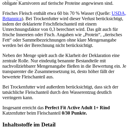
obligate Karnivoren auf tierische Proteine angewiesen sind.
Frisches Fleisch enthält etwa 60 bis 70 % Wasser (Quelle:
USDA,
Britannica
). Bei Trockenfutter wird dieser Verlust berücksichtigt,
indem der deklarierte Frischfleischanteil mit einem
Umrechnungsfaktor von 0,3 berechnet wird. Das gilt auch für
frische Innereien oder Fisch. Angaben wie „Protein“, „tierisches
Fett“ oder Sammelbezeichnungen ohne klare Mengenangabe
werden bei der Berechnung nicht berücksichtigt.
Neben der Menge spielt auch die Klarheit der Deklaration eine
zentrale Rolle. Nur eindeutig benannte Bestandteile mit
nachvollziehbarer Mengenangabe fließen in die Bewertung ein. Je
transparenter die Zusammensetzung ist, desto höher fällt der
bewertete Fleischanteil aus.
Bei Trockenfutter wird außerdem berücksichtigt, dass sich der
tatsächliche Fleischanteil durch den Wasserentzug deutlich
verringern kann.
Insgesamt erreicht das
Perfect Fit
Active Adult 1+ Rind
Katzenfutter
beim Fleischanteil
0/30 Punkte.
Inhaltsstoffe im Detail