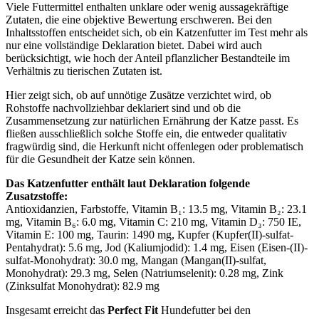
Viele Futtermittel enthalten unklare oder wenig aussagekräftige
Zutaten, die eine objektive Bewertung erschweren. Bei den
Inhaltsstoffen entscheidet sich, ob ein Katzenfutter im Test mehr als
nur eine vollständige Deklaration bietet. Dabei wird auch
berücksichtigt, wie hoch der Anteil pflanzlicher Bestandteile im
Verhältnis zu tierischen Zutaten ist.
Hier zeigt sich, ob auf unnötige Zusätze verzichtet wird, ob
Rohstoffe nachvollziehbar deklariert sind und ob die
Zusammensetzung zur natürlichen Ernährung der Katze passt. Es
fließen ausschließlich solche Stoffe ein, die entweder qualitativ
fragwürdig sind, die Herkunft nicht offenlegen oder problematisch
für die Gesundheit der Katze sein können.
Das Katzenfutter enthält laut Deklaration folgende
Zusatzstoffe:
Antioxidanzien, Farbstoffe, Vitamin B₁: 13.5 mg, Vitamin B₂: 23.1
mg, Vitamin B₆: 6.0 mg, Vitamin C: 210 mg, Vitamin D₃: 750 IE,
Vitamin E: 100 mg, Taurin: 1490 mg, Kupfer (Kupfer(II)-sulfat-
Pentahydrat): 5.6 mg, Jod (Kaliumjodid): 1.4 mg, Eisen (Eisen-(II)-
sulfat-Monohydrat): 30.0 mg, Mangan (Mangan(II)-sulfat,
Monohydrat): 29.3 mg, Selen (Natriumselenit): 0.28 mg, Zink
(Zinksulfat Monohydrat): 82.9 mg
Insgesamt erreicht das
Perfect Fit
Hundefutter bei den