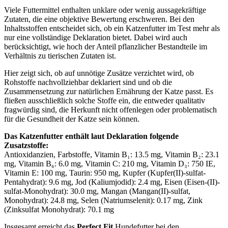
Viele Futtermittel enthalten unklare oder wenig aussagekräftige
Zutaten, die eine objektive Bewertung erschweren. Bei den
Inhaltsstoffen entscheidet sich, ob ein Katzenfutter im Test mehr als
nur eine vollständige Deklaration bietet. Dabei wird auch
berücksichtigt, wie hoch der Anteil pflanzlicher Bestandteile im
Verhältnis zu tierischen Zutaten ist.
Hier zeigt sich, ob auf unnötige Zusätze verzichtet wird, ob
Rohstoffe nachvollziehbar deklariert sind und ob die
Zusammensetzung zur natürlichen Ernährung der Katze passt. Es
fließen ausschließlich solche Stoffe ein, die entweder qualitativ
fragwürdig sind, die Herkunft nicht offenlegen oder problematisch
für die Gesundheit der Katze sein können.
Das Katzenfutter enthält laut Deklaration folgende
Zusatzstoffe:
Antioxidanzien, Farbstoffe, Vitamin B₁: 13.5 mg, Vitamin B₂: 23.1
mg, Vitamin B₆: 6.0 mg, Vitamin C: 210 mg, Vitamin D₃: 750 IE,
Vitamin E: 100 mg, Taurin: 950 mg, Kupfer (Kupfer(II)-sulfat-
Pentahydrat): 9.6 mg, Jod (Kaliumjodid): 2.4 mg, Eisen (Eisen-(II)-
sulfat-Monohydrat): 30.0 mg, Mangan (Mangan(II)-sulfat,
Monohydrat): 24.8 mg, Selen (Natriumselenit): 0.17 mg, Zink
(Zinksulfat Monohydrat): 70.1 mg
Insgesamt erreicht das
Perfect Fit
Hundefutter bei den