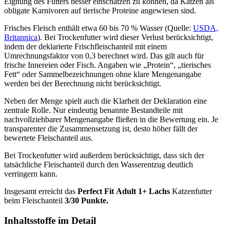
Eignung des Futters besser einschätzen zu können, da Katzen als
obligate Karnivoren auf tierische Proteine angewiesen sind.
Frisches Fleisch enthält etwa 60 bis 70 % Wasser (Quelle:
USDA,
Britannica
). Bei Trockenfutter wird dieser Verlust berücksichtigt,
indem der deklarierte Frischfleischanteil mit einem
Umrechnungsfaktor von 0,3 berechnet wird. Das gilt auch für
frische Innereien oder Fisch. Angaben wie „Protein“, „tierisches
Fett“ oder Sammelbezeichnungen ohne klare Mengenangabe
werden bei der Berechnung nicht berücksichtigt.
Neben der Menge spielt auch die Klarheit der Deklaration eine
zentrale Rolle. Nur eindeutig benannte Bestandteile mit
nachvollziehbarer Mengenangabe fließen in die Bewertung ein. Je
transparenter die Zusammensetzung ist, desto höher fällt der
bewertete Fleischanteil aus.
Bei Trockenfutter wird außerdem berücksichtigt, dass sich der
tatsächliche Fleischanteil durch den Wasserentzug deutlich
verringern kann.
Insgesamt erreicht das
Perfect Fit
Adult 1+ Lachs
Katzenfutter
beim Fleischanteil
3/30 Punkte.
Inhaltsstoffe im Detail