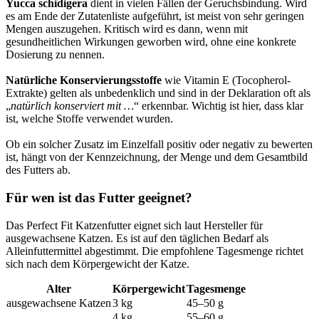
Yucca schidigera
dient in vielen Fällen der Geruchsbindung. Wird
es am Ende der Zutatenliste aufgeführt, ist meist von sehr geringen
Mengen auszugehen. Kritisch wird es dann, wenn mit
gesundheitlichen Wirkungen geworben wird, ohne eine konkrete
Dosierung zu nennen.
Natürliche Konservierungsstoffe
wie Vitamin E (Tocopherol-
Extrakte) gelten als unbedenklich und sind in der Deklaration oft als
„
natürlich konserviert mit …
“ erkennbar. Wichtig ist hier, dass klar
ist, welche Stoffe verwendet wurden.
Ob ein solcher Zusatz im Einzelfall positiv oder negativ zu bewerten
ist, hängt von der Kennzeichnung, der Menge und dem Gesamtbild
des Futters ab.
Für wen ist das Futter geeignet?
Das Perfect Fit Katzenfutter eignet sich laut Hersteller für
ausgewachsene Katzen. Es ist auf den täglichen Bedarf als
Alleinfuttermittel abgestimmt. Die empfohlene Tagesmenge richtet
sich nach dem Körpergewicht der Katze.
Alter
Körpergewicht
Tagesmenge
ausgewachsene Katzen
3 kg
45–50 g
4 kg
55–60 g