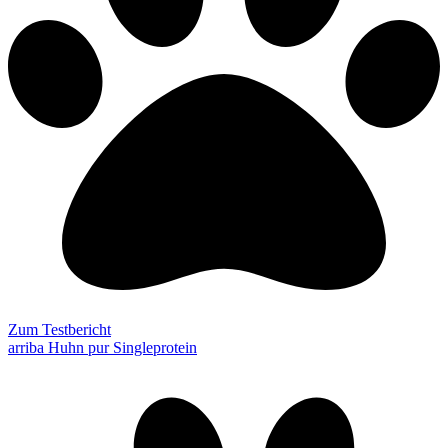
Zum Testbericht
arriba Huhn pur Singleprotein