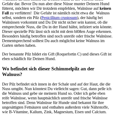
Gefahr dar. Bevor Du nun aber diese Nüsse munter Deinem Hund
fütterst, möchten wir Dir trotzdem empfehlen, Walnüsse auf
keinen
Fall
zu verfüttern! Die Gefahr ist nämlich nicht etwa die Walnuss
selbst, sondern ein Pilz (
Penicillium crustosum
), der häufig bei
Walnüssen vorkommt und Du Dir nicht sicher sein kannst, ob die
entsprechende Nuss, die Du in der Hand hältst, infiziert sein könnte.
Dieser spezielle Pilz lässt sich nicht mit dem bl0ßen Auge erkennen.
Besonders häufig betroffen sind noch unreife oder frische Walnüsse.
Dementsprechend solltest Du auch möglichst keine Walnuss im
Garten stehen haben.
Der benannte Pilz bildet ein Gift (Roquefortin C) und dieses Gift ist
eben schädlich für Deinen Hund.
Wo befindet sich dieser Schimmelpilz an der
Walnuss?
Der Pilz befindet sich innen in der Schale und auf der Haut, die die
Nuss umgibt. Nun könntest Du vielleicht sagen: Gut, dann pelle ich
die Walnuss und gebe sie meinem Hund so. Oder ich gebe eben
reife Walnüsse, wenn hauptsächlich unreife und frische Walnüsse
betroffen sind. Denn Walnüsse für Hunde sind bekannt für ihre
ungesättigten Fettsäuren und enthalten außerdem viele Nährstoffe,
wie B-Vitamine, Kalium, Zink, Magnesium, Eisen und Calcium.