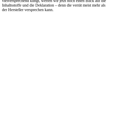
vielversprechend klingt, werfen wir jetzt noch einen Blick auf die
Inhaltsstoffe und die Deklaration – denn die verrät meist mehr als
der Hersteller versprechen kann.