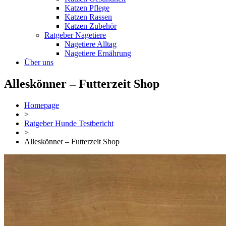
Katzen Pflege
Katzen Rassen
Katzen Zubehör
Ratgeber Nagetiere
Nagetiere Alltag
Nagetiere Ernährung
Über uns
Alleskönner – Futterzeit Shop
Homepage
>
Ratgeber Hunde Testbericht
>
Alleskönner – Futterzeit Shop