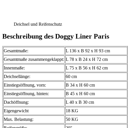
Deichsel und Reifenschutz
Beschreibung des Doggy Liner Paris
Gesamtmaße:
L 136 x B 92 x H 93 cm
Gesamtmaße zusammengeklappt:
L 78 x B 24 x H 72 cm
Innenmaße:
L 75 x B 56 x H 62 cm
Deichsellänge:
60 cm
Einstiegsöffnung, vorn:
B 34 x H 60 cm
Einstiegsöffnung, hinten:
B 45 x H 60 cm
Dachöffnung:
L 40 x B 30 cm
Eigengewicht
18 KG
Max. Belastung:
50 KG
Reifengröße:
20″