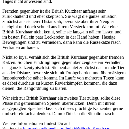
Tages nicht anwesend sind.
Fremden gegenüber ist die British Kurzhaar anfangs sehr
zurückhaltend und eher skeptisch. Sie wägt die ganze Situation
zunächst aus sicherer Distanz ab, bevor sie aber ihrer Neugier
nachgibt und doch schnell aus ihrem Versteck kommt. Wer eine
British Kurzhaar nicht kennt, sollte sie langsam nähern lassen und
im besten Fall ein paar Leckereien in der Hand haben. Hastige
Bewegungen sind zu vermeiden, dann kann die Rassekatze rasch
Vertrauen aufbauen.
Nicht so loyal verhält sich die British Kurzhaar gegenüber fremden
Katzen. Solchen Eindringlingen gegenüber zeigt sie ein Verhalten,
das ganz katzentypisch ist. Sie beobachtet zunächst das fremde Tier
aus der Distanz, bevor sie sich mit Drohgebärden und übermäßigem
Imponiergehabe näher kommt. Im Laufe von mehreren Tagen kann
es dabei durchaus zu kurzen Revierkämpfen kommen, die dazu
dienen, die Rangordnung zu klären.
Wer sich zur British Kurzhaar ein zweites Tier zulegt, sollte diese
Phase mit gemeinsamen Spielen überbrücken. Denn mit ihrem
ausgeprägten Spieltrieb lässt sich dieses prächtige Katzentier gerne
und sehr einfach ablenken. Dann klärt sich die Situation rasch.
Weitere Informationen findest Du auf
Wikipedia:
https://de.wikipedia.org/wiki/Britisch_Kurzhaar