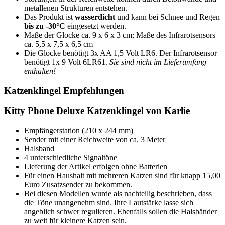
metallenen Strukturen entstehen.
Das Produkt ist
wasserdicht
und kann bei Schnee und Regen
bis zu -30°C
eingesetzt werden.
Maße der Glocke ca. 9 x 6 x 3 cm; Maße des Infrarotsensors
ca. 5,5 x 7,5 x 6,5 cm
Die Glocke benötigt 3x AA 1,5 Volt LR6. Der Infrarotsensor
benötigt 1x 9 Volt 6LR61.
Sie sind nicht im Lieferumfang
enthalten!
Katzenklingel Empfehlungen
Kitty Phone Deluxe Katzenklingel von Karlie
Empfängerstation (210 x 244 mm)
Sender mit einer Reichweite von ca. 3 Meter
Halsband
4 unterschiedliche Signaltöne
Lieferung der Artikel erfolgen ohne Batterien
Für einen Haushalt mit mehreren Katzen sind für knapp 15,00
Euro Zusatzsender zu bekommen.
Bei diesen Modellen wurde als nachteilig beschrieben, dass
die Töne unangenehm sind. Ihre Lautstärke lasse sich
angeblich schwer regulieren. Ebenfalls sollen die Halsbänder
zu weit für kleinere Katzen sein.