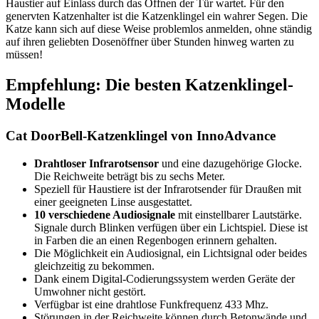
Haustier auf Einlass durch das Öffnen der Tür wartet. Für den
genervten Katzenhalter ist die Katzenklingel ein wahrer Segen. Die
Katze kann sich auf diese Weise problemlos anmelden, ohne ständig
auf ihren geliebten Dosenöffner über Stunden hinweg warten zu
müssen!
Empfehlung: Die besten Katzenklingel-
Modelle
Cat DoorBell-Katzenklingel von InnoAdvance
Drahtloser Infrarotsensor
und eine dazugehörige Glocke.
Die Reichweite beträgt bis zu sechs Meter.
Speziell für Haustiere ist der Infrarotsender für Draußen mit
einer geeigneten Linse ausgestattet.
10 verschiedene Audiosignale
mit einstellbarer Lautstärke.
Signale durch Blinken verfügen über ein Lichtspiel. Diese ist
in Farben die an einen Regenbogen erinnern gehalten.
Die Möglichkeit ein Audiosignal, ein Lichtsignal oder beides
gleichzeitig zu bekommen.
Dank einem Digital-Codierungssystem werden Geräte der
Umwohner nicht gestört.
Verfügbar ist eine drahtlose Funkfrequenz 433 Mhz.
Störungen in der Reichweite können durch Betonwände und