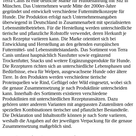
Terra Canis ist eine deutsche Marke für Hundenahrung mit Sitz in
München. Das Unternehmen wurde Mitte der 2000er-Jahre
gegründet und entwickelt verschiedene Futtermittelkonzepte für
Hunde. Die Produktion erfolgt nach Unternehmensangaben
überwiegend in Deutschland in Zusammenarbeit mit spezialisierten
Lebensmittelbetrieben. Für die Herstellung werden unterschiedliche
tierische und pflanzliche Rohstoffe verwendet, deren Herkunft je
nach Rezeptur variieren kann. Die Marke orientiert sich bei
Entwicklung und Herstellung an den geltenden europäischen
Futtermittel- und Lebensmittelstandards. Das Sortiment von Terra
Canis umfasst hauptsächlich Nassfutter sowie ergänzend
Trockenfutter, Snacks und weitere Ergänzungsprodukte für Hunde.
Die Rezepturen richten sich an unterschiedliche Lebensphasen und
Bedürfnisse, etwa für Welpen, ausgewachsene Hunde oder ältere
Tiere. In den Produkten werden verschiedene tierische
Proteinquellen wie Rind, Geflügel oder Wild eingesetzt, wobei sich
die genaue Zusammensetzung je nach Produktlinie unterscheiden
kann. Innerhalb des Sortiments existieren verschiedene
Produktlinien mit unterschiedlichen Rezepturansätzen. Dazu
gehören unter anderem Varianten mit angepassten Zutatenlisten oder
speziellen Kombinationen tierischer und pflanzlicher Bestandteile.
Die Deklaration und Inhaltsstoffe können je nach Sorte variieren,
weshalb die Angaben auf der jeweiligen Verpackung für die genaue
Zusammensetzung maßgeblich sind.