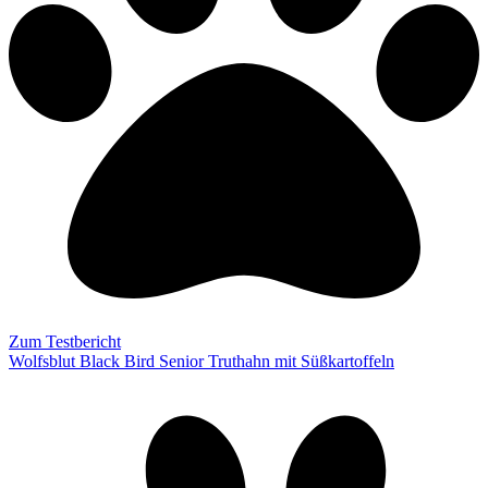
Zum Testbericht
Wolfsblut Black Bird Senior Truthahn mit Süßkartoffeln