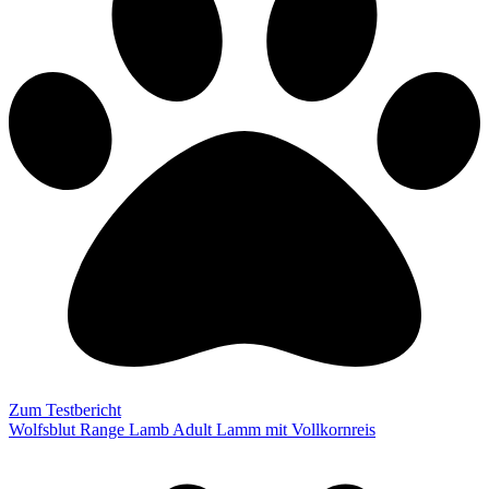
Zum Testbericht
Wolfsblut Range Lamb Adult Lamm mit Vollkornreis