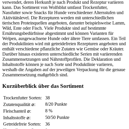
verwendet, deren Herkunft je nach Produkt und Rezeptur variieren
kann. Das Sortiment von Wolfsblut umfasst Trockenfutter,
Nassfutter sowie Snacks für Hunde verschiedener Altersstufen und
Aktivitätslevel. Die Rezepturen werden mit unterschiedlichen
tierischen Proteinquellen angeboten, darunter beispielsweise Lamm,
Wild, Ente oder Fisch. Viele Produkte sind auf bestimmte
Ernährungsbedürfnisse abgestimmt und können Varianten für
Welpen, ausgewachsene Hunde oder ältere Tiere umfassen. Ein Teil
der Produktlinien wird mit getreidefreien Rezepturen angeboten und
enthält verschiedene pflanzliche Zutaten wie Gemüse oder Kräuter.
Darüber hinaus existieren unterschiedliche Serien mit variierenden
Zusammensetzungen und Nährstoffprofilen. Die Deklaration und
Inhaltsstoffe können je nach Sorte und Produktlinie variieren,
weshalb die Angaben auf der jeweiligen Verpackung für die genaue
Zusammensetzung maßgeblich sind.
Kurzüberblick über das Sortiment
Trockenfutter Sorten:
38
8/20 Punkte
Zutatenqualität ⌀:
8 %
Fleischanteil ⌀:
50/50 Punkte
Inhaltsstoffe ⌀:
Getreidefreie Sorten:
36