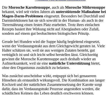
Die
Morosche Karottensuppe
, auch als
Morosche Möhrensuppe
bekannt, wird seit vielen Jahren als
unterstützende Maßnahme bei
Magen-Darm-Problemen
eingesetzt. Besonders bei Durchfall und
Darminfektionen hat sie sich sowohl in der Human- als auch in der
Tierernährung einen festen Platz erarbeitet. Trotz ihres einfachen
Rezepts basiert ihre Wirkung nicht auf Aberglauben oder Zufall,
sondern auf einem gut beobachteten biologischen Prinzip.
Gerade bei Hunden wird die Suppe häufig begleitend eingesetzt,
wenn der Verdauungstrakt aus dem Gleichgewicht geraten ist. Viele
Halter schätzen sie, weil sie aus wenigen Zutaten besteht, gut
verträglich ist und sich leicht selbst herstellen lässt. Gleichzeitig
gewinnt die Morosche Karottensuppe auch deshalb wieder an
Aufmerksamkeit, weil sie eine
natürliche Unterstützung
bietet,
ohne den Organismus zusätzlich zu belasten.
Was zunächst unscheinbar wirkt, entpuppt sich bei genauerem
Hinsehen als erstaunlich wirkungsvoll. Die Kombination aus langer
Kochzeit und der natürlichen Zusammensetzung der Karotte sorgt
dafür, dass im Verdauungstrakt Prozesse angestoßen werden, die
schädlichen Keimen das Leben deutlich erschweren können.