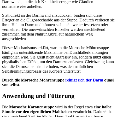
Darmwand, an die sich Krankheitserreger wie Giardien
normalerweise anheften.
Statt direkt an der Darmwand anzudocken, binden sich diese
Erreger an die Oligosaccharide aus der Suppe. Dadurch verlieren sie
ihren Halt im Darm und können sich nicht weiter festsetzen oder
vermehren. Die unerwünschten Einzeller werden anschließend
zusammen mit dem Nahrungsbrei auf natürlichem Weg
ausgeschieden.
Dieser Mechanismus erklärt, warum die Morosche Möhrensuppe
häufig als unterstützende Maßnahme bei Durchfallerkrankungen
empfohlen wird. Sie greift nicht aggressiv ein, sondern nutzt einen
physikalischen Effekt, um den Darm zu entlasten. Gleichzeitig kann
sich die Darmschleimhaut erholen, was den natürlichen
Selbstreinigungsprozess des Körpers unterstützt.
Durch die Morosche Möhrensuppe
reinigt sich der Darm
quasi
von selbst.
Anwendung und Fütterung
Die
Morosche Karottensuppe
wird in der Regel etwa
eine halbe
Stunde vor den eigentlichen Mahlzeiten
verabreicht. Dadurch hat
sie ausreichend Zeit, im Magen-Darm-Trakt zu wirken, bevor