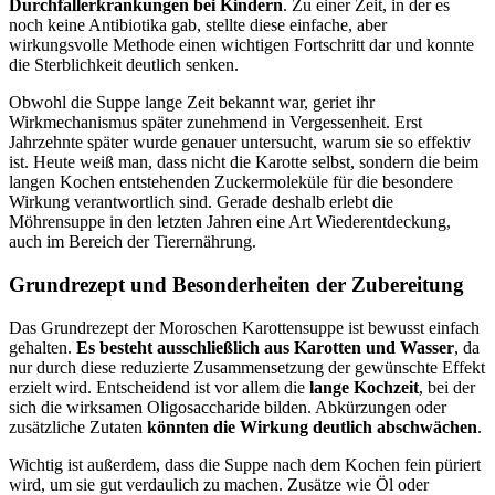
Durchfallerkrankungen bei Kindern
. Zu einer Zeit, in der es
noch keine Antibiotika gab, stellte diese einfache, aber
wirkungsvolle Methode einen wichtigen Fortschritt dar und konnte
die Sterblichkeit deutlich senken.
Obwohl die Suppe lange Zeit bekannt war, geriet ihr
Wirkmechanismus später zunehmend in Vergessenheit. Erst
Jahrzehnte später wurde genauer untersucht, warum sie so effektiv
ist. Heute weiß man, dass nicht die Karotte selbst, sondern die beim
langen Kochen entstehenden Zuckermoleküle für die besondere
Wirkung verantwortlich sind. Gerade deshalb erlebt die
Möhrensuppe in den letzten Jahren eine Art Wiederentdeckung,
auch im Bereich der Tierernährung.
Grundrezept und Besonderheiten der Zubereitung
Das Grundrezept der Moroschen Karottensuppe ist bewusst einfach
gehalten.
Es besteht ausschließlich aus Karotten und Wasser
, da
nur durch diese reduzierte Zusammensetzung der gewünschte Effekt
erzielt wird. Entscheidend ist vor allem die
lange Kochzeit
, bei der
sich die wirksamen Oligosaccharide bilden. Abkürzungen oder
zusätzliche Zutaten
könnten die Wirkung deutlich abschwächen
.
Wichtig ist außerdem, dass die Suppe nach dem Kochen fein püriert
wird, um sie gut verdaulich zu machen. Zusätze wie Öl oder