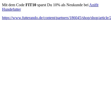
Mit dem Code
FIT10
sparst Du 10% als Neukunde bei
Anifit
Hundefutter
https://www.futterando.de/content/partners/186045/shop/shop/artic