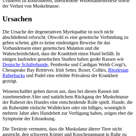
Urinieren zu kontrollieren, übertriebene Wirbelsäulenreflexe sowie
der Verlust von Muskelmasse.
Ursachen
Die Ursache der degenerativen Myelopathie ist noch nicht
abschließend erforscht. Obwohl es eine genetische Verbindung zu
geben scheint, gibt es keine eindeutigen Beweise für das
Vorhandensein einer genetischen Mutation und die
Wahrscheinlichkeit, dass die Krankheit einen Hund befällt. In
einigen laufenden genetischen Studien haben große Rassen wie
Deutsche Schäferhunde
, Pembroke und Cardigan Welsh Corgi’s,
Chesapeake Bay Retriever, Irish Setter, Boxer, Collies,
Rhodesian
Ridgebacks
und Pudel eine erhöhte Prävalenz der Krankheit
gezeigt.
Wissenschaftler gehen davon aus, dass bei diesen Rassen mit
zunehmendem Alter und natürlichem Rückgang der Muskelmasse
der Ruheort des Hundes eine entscheidende Rolle spielt. Hunde, die
als Ruhestätte einfache Wolldecken oder ein billiges, womöglich
mehrere Jahre altes Hundebett zur Verfügung haben, zeigen eher die
Symptome der Erkrankung.
Die Tierärzte vermuten, dass die Muskulatur älterer Tiere nicht
ausreicht, den schweren Körper und Knochenapparat in Ruhe zu