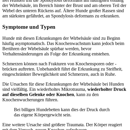
Bei Hunden tritt die Spondylosis deformans am häufigsten entlang
der Wirbelsäule, im Bereich hinter der Brust und am oberen Teil der
Wirbel des unteren Rückens auf. Ältere Hunde großer Rassen sind
am stärksten gefährdet, an Spondylosis deformans zu erkranken.
Symptome und Typen
Hunde mit diesen Erkrankungen der Wirbelsäule sind zu Beginn
häufig asymptomatisch. Das Knochenwachstum kann jedoch beim
Berühren der Wirbelsäule spürbar werden, bevor
Verhaltensänderungen als Folge der Erkrankung entstehen.
Schmerzen können nach Frakturen von Knochensporen oder -
brücken auftreten. Unbehandelt führt die Erkrankung zu Steifheit,
eingeschränkter Beweglichkeit und Schmerzen, auch in Ruhe.
Die Ursachen für diese Erkrankungen der Wirbelsäule bei Hunden
sind vielfältig. Ein wiederholtes Mikrotrauma,
wiederholter Druck
auf dieselben Gelenke oder Knochen
, kann zu den
Knochenwucherungen führen.
Bei billigen Hundebetten kann dies der Druck durch
das eigene Körpergewicht sein.
Eine weitere Ursache sind größere Traumata. Der Körper reagiert
mit dem Versuch, neuen Knochen aufzubauen.