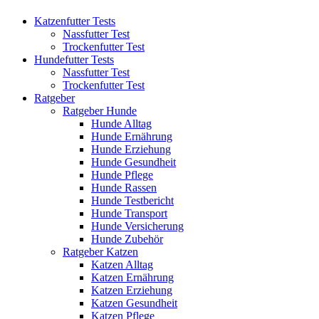
Katzenfutter Tests
Nassfutter Test
Trockenfutter Test
Hundefutter Tests
Nassfutter Test
Trockenfutter Test
Ratgeber
Ratgeber Hunde
Hunde Alltag
Hunde Ernährung
Hunde Erziehung
Hunde Gesundheit
Hunde Pflege
Hunde Rassen
Hunde Testbericht
Hunde Transport
Hunde Versicherung
Hunde Zubehör
Ratgeber Katzen
Katzen Alltag
Katzen Ernährung
Katzen Erziehung
Katzen Gesundheit
Katzen Pflege