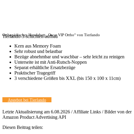
Orthopädisches Hundebett „Oscar VIP Ortho“ von Tierlando
Tierlando-3-schichten-aufbau
Kern aus Memory Foam
Sehr robust und belastbar
Bezüge abnehmbar und waschbar – sehr leicht zu reinigen
Unterseite ist mit Anti-Rutsch-Noppen
Separat erhältliche Ersatzbezüge
Praktischer Tragegriff
3 verschiedene Größen bis XXL (bis 150 x 100 x 11cm)
Angebot bei Tierlando
Letzte Aktualisierung am 6.08.2026 / Affiliate Links / Bilder von der
Amazon Product Advertising API
Diesen Beitrag teilen: