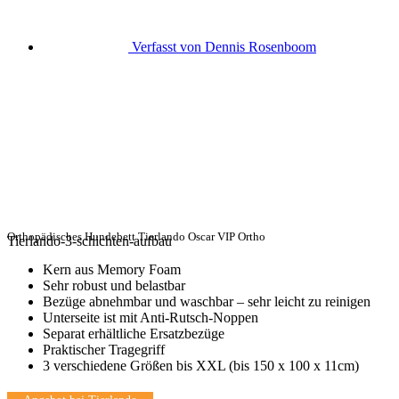
Verfasst von
Dennis Rosenboom
Orthopädisches Hundebett Tierlando Oscar VIP Ortho
Tierlando-3-schichten-aufbau
Kern aus Memory Foam
Sehr robust und belastbar
Bezüge abnehmbar und waschbar – sehr leicht zu reinigen
Unterseite ist mit Anti-Rutsch-Noppen
Separat erhältliche Ersatzbezüge
Praktischer Tragegriff
3 verschiedene Größen bis XXL (bis 150 x 100 x 11cm)