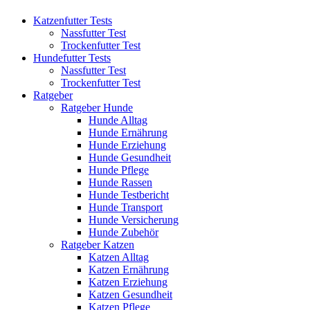
Katzenfutter Tests
Nassfutter Test
Trockenfutter Test
Hundefutter Tests
Nassfutter Test
Trockenfutter Test
Ratgeber
Ratgeber Hunde
Hunde Alltag
Hunde Ernährung
Hunde Erziehung
Hunde Gesundheit
Hunde Pflege
Hunde Rassen
Hunde Testbericht
Hunde Transport
Hunde Versicherung
Hunde Zubehör
Ratgeber Katzen
Katzen Alltag
Katzen Ernährung
Katzen Erziehung
Katzen Gesundheit
Katzen Pflege