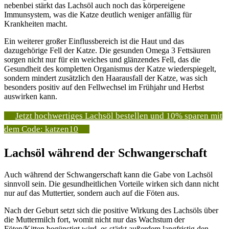
nebenbei stärkt das Lachsöl auch noch das körpereigene
Immunsystem, was die Katze deutlich weniger anfällig für
Krankheiten macht.
Ein weiterer großer Einflussbereich ist die Haut und das
dazugehörige Fell der Katze. Die gesunden Omega 3 Fettsäuren
sorgen nicht nur für ein weiches und glänzendes Fell, das die
Gesundheit des kompletten Organismus der Katze wiederspiegelt,
sondern mindert zusätzlich den Haarausfall der Katze, was sich
besonders positiv auf den Fellwechsel im Frühjahr und Herbst
auswirken kann.
Jetzt hochwertiges Lachsöl bestellen und 10% sparen mit
dem Code: katzen10
Lachsöl während der Schwangerschaft
Auch während der Schwangerschaft kann die Gabe von Lachsöl
sinnvoll sein. Die gesundheitlichen Vorteile wirken sich dann nicht
nur auf das Muttertier, sondern auch auf die Föten aus.
Nach der Geburt setzt sich die positive Wirkung des Lachsöls über
die Muttermilch fort, womit nicht nur das Wachstum der
Föten/Kitten begünstigt wird, es stärkt außerdem langfristig den