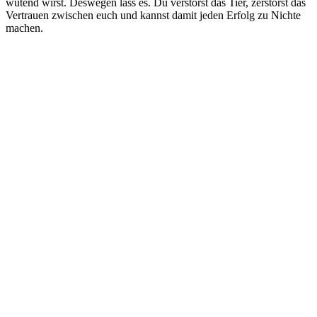
wütend wirst. Deswegen lass es. Du verstörst das Tier, zerstörst das
Vertrauen zwischen euch und kannst damit jeden Erfolg zu Nichte
machen.