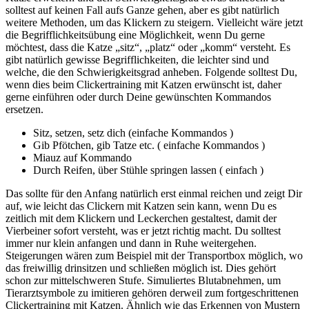
solltest auf keinen Fall aufs Ganze gehen, aber es gibt natürlich
weitere Methoden, um das Klickern zu steigern. Vielleicht wäre jetzt
die Begrifflichkeitsübung eine Möglichkeit, wenn Du gerne
möchtest, dass die Katze „sitz“, „platz“ oder „komm“ versteht. Es
gibt natürlich gewisse Begrifflichkeiten, die leichter sind und
welche, die den Schwierigkeitsgrad anheben. Folgende solltest Du,
wenn dies beim Clickertraining mit Katzen erwünscht ist, daher
gerne einführen oder durch Deine gewünschten Kommandos
ersetzen.
Sitz, setzen, setz dich (einfache Kommandos )
Gib Pfötchen, gib Tatze etc. ( einfache Kommandos )
Miauz auf Kommando
Durch Reifen, über Stühle springen lassen ( einfach )
Das sollte für den Anfang natürlich erst einmal reichen und zeigt Dir
auf, wie leicht das Clickern mit Katzen sein kann, wenn Du es
zeitlich mit dem Klickern und Leckerchen gestaltest, damit der
Vierbeiner sofort versteht, was er jetzt richtig macht. Du solltest
immer nur klein anfangen und dann in Ruhe weitergehen.
Steigerungen wären zum Beispiel mit der Transportbox möglich, wo
das freiwillig drinsitzen und schließen möglich ist. Dies gehört
schon zur mittelschweren Stufe. Simuliertes Blutabnehmen, um
Tierarztsymbole zu imitieren gehören derweil zum fortgeschrittenen
Clickertraining mit Katzen. Ähnlich wie das Erkennen von Mustern