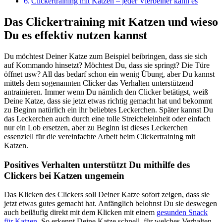
Clickertraining mit Katzen – jeder Vierbeiner kann es
Das Clickertraining mit Katzen und wieso
Du es effektiv nutzen kannst
Du möchtest Deiner Katze zum Beispiel beibringen, dass sie sich
auf Kommando hinsetzt? Möchtest Du, dass sie springt? Die Türe
öffnet usw? All das bedarf schon ein wenig Übung, aber Du kannst
mittels dem sogenannten Clicker das Verhalten unterstützend
antrainieren. Immer wenn Du nämlich den Clicker betätigst, weiß
Deine Katze, dass sie jetzt etwas richtig gemacht hat und bekommt
zu Beginn natürlich ein ihr beliebtes Leckerchen. Später kannst Du
das Leckerchen auch durch eine tolle Streicheleinheit oder einfach
nur ein Lob ersetzen, aber zu Beginn ist dieses Leckerchen
essenziell für die vereinfachte Arbeit beim Clickertraining mit
Katzen.
Positives Verhalten unterstützt Du mithilfe des
Clickers bei Katzen ungemein
Das Klicken des Clickers soll Deiner Katze sofort zeigen, dass sie
jetzt etwas gutes gemacht hat. Anfänglich belohnst Du sie deswegen
auch beiläufig direkt mit dem Klicken mit einem
gesunden Snack
für Katzen
. So erkennt Deine Katze schnell, für welches Verhalten