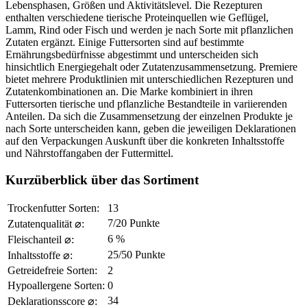
Lebensphasen, Größen und Aktivitätslevel. Die Rezepturen
enthalten verschiedene tierische Proteinquellen wie Geflügel,
Lamm, Rind oder Fisch und werden je nach Sorte mit pflanzlichen
Zutaten ergänzt. Einige Futtersorten sind auf bestimmte
Ernährungsbedürfnisse abgestimmt und unterscheiden sich
hinsichtlich Energiegehalt oder Zutatenzusammensetzung. Premiere
bietet mehrere Produktlinien mit unterschiedlichen Rezepturen und
Zutatenkombinationen an. Die Marke kombiniert in ihren
Futtersorten tierische und pflanzliche Bestandteile in variierenden
Anteilen. Da sich die Zusammensetzung der einzelnen Produkte je
nach Sorte unterscheiden kann, geben die jeweiligen Deklarationen
auf den Verpackungen Auskunft über die konkreten Inhaltsstoffe
und Nährstoffangaben der Futtermittel.
Kurzüberblick über das Sortiment
Trockenfutter Sorten:
13
7/20 Punkte
Zutatenqualität ⌀:
6 %
Fleischanteil ⌀:
25/50 Punkte
Inhaltsstoffe ⌀:
Getreidefreie Sorten:
2
Hypoallergene Sorten:
0
34
Deklarationsscore ⌀: