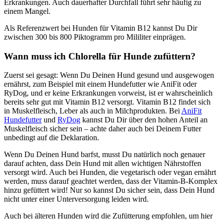
Erkrankungen. Auch dauerhafter Durchfall führt sehr häufig zu
einem Mangel.
Als Referenzwert bei Hunden für Vitamin B12 kannst Du Dir
zwischen 300 bis 800 Piktogramm pro Mililiter einprägen.
Wann muss ich Chlorella für Hunde zufüttern?
Zuerst sei gesagt: Wenn Du Deinen Hund gesund und ausgewogen
ernährst, zum Beispiel mit einem Hundefutter wie AniFit oder
RyDog, und er keine Erkrankungen vorweist, ist er wahrscheinlich
bereits sehr gut mit Vitamin B12 versorgt. Vitamin B12 findet sich
in Muskelfleisch, Leber als auch in Milchprodukten. Bei
AniFit
Hundefutter
und
RyDog
kannst Du Dir über den hohen Anteil an
Muskelfleisch sicher sein – achte daher auch bei Deinem Futter
unbedingt auf die Deklaration.
Wenn Du Deinen Hund barfst, musst Du natürlich noch genauer
darauf achten, dass Dein Hund mit allen wichtigen Nährstoffen
versorgt wird. Auch bei Hunden, die vegetarisch oder vegan ernährt
werden, muss darauf geachtet werden, dass der Vitamin-B-Komplex
hinzu gefüttert wird! Nur so kannst Du sicher sein, dass Dein Hund
nicht unter einer Unterversorgung leiden wird.
Auch bei älteren Hunden wird die Zufütterung empfohlen, um hier