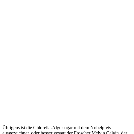
Übrigens ist die Chlorella-Alge sogar mit dem Nobelpreis
ausgezeichnet, oder besser gesagt der Froscher Melvin Calvin, der