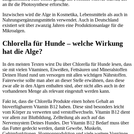
an ihr die Photosynthese erforschte.
Inzwischen wird die Alge in Kosmetika, Lebensmitteln als auch in
Nahrungsergänzungsmitteln verwendet. Auch in Deutschland
existiert seit über zwanzig Jahren eine Produktionsanlage für die
Mikroalgen.
Chlorella für Hunde – welche Wirkung
hat die Alge?
In den meisten Texten wirst Du über Chlorella für Hunde lesen, dass
sie mit vielen Vitaminen, Eiweißen, Fettsäuren und Mineralstoffen
Deinen Hund rund um versorgen mit allen wichtigen Nährstoffen.
Fairerweise sollte man aber an dieser Stelle erwähnen, dass diese
zwar alle in den Algen enthalten sind, aber nicht alles auch in der
vorhandenen Menge als relevant eingestuft werden kann.
Fakt ist, dass die Chlorella Produkte einen hohen Gehalt an
bioverfügbarem Vitamin B12 haben. Diese sind besonders leicht
vom Körper zu verwerten und verstoffwechseln. Vitamin B12 dient
vor allem zur Blutbildung, Zellteilung als auch auf das
Nervensystem Deines Hundes. Der Vitamin B12 Bedarf muss über
das Futter gedeckt werden, damit Gewebe, Muskeln,
Gehirnfunktionen, Hormonproduktion und viele weitere Vorgänge