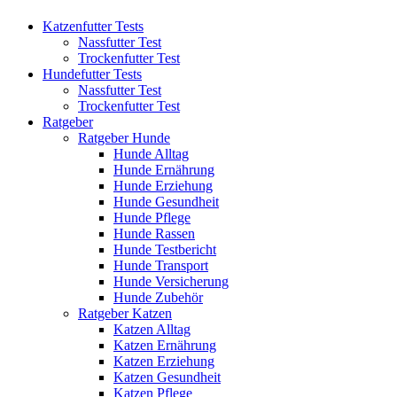
Katzenfutter Tests
Nassfutter Test
Trockenfutter Test
Hundefutter Tests
Nassfutter Test
Trockenfutter Test
Ratgeber
Ratgeber Hunde
Hunde Alltag
Hunde Ernährung
Hunde Erziehung
Hunde Gesundheit
Hunde Pflege
Hunde Rassen
Hunde Testbericht
Hunde Transport
Hunde Versicherung
Hunde Zubehör
Ratgeber Katzen
Katzen Alltag
Katzen Ernährung
Katzen Erziehung
Katzen Gesundheit
Katzen Pflege