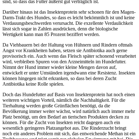
sind, so dass das Futter äußerst gut verträglich ist.
Darüber hinaus ist das Insektenprotein sehr schonen für den Magen-
Darm-Trakt des Hundes, so dass es leicht bekömmlich ist und keine
Verdauungsbeschwerden verursacht. Die exzellente Verdaulichkeit
lässt sich sogar in Zahlen ausdrücken, denn die biologische
Wertigkeit kann man 85 Prozent beziffert werden.
Da Viehbauern bei der Haltung von Hühnern und Rindern oftmals
Angst vor Krankheiten haben, setzen sie Antibiotika auch gerne
provisorisch ein. Auch wenn das Fleisch später schonend verarbeitet
wird, verbleiben Spuren von den Arzneimitteln im Hundefutter.
Nimmt der Hund immer wieder kleine Mengen davon auf,
entwickelt er unter Umständen irgendwann eine Resistenz. Insekten
können hingegen nicht erkranken, so dass bei deren Zucht
Antibiotika keine Rolle spielen.
Doch das Hundefutter auf Basis von Insektenprotein hat noch einen
weiteren wichtigen Vorteil, nämlich die Nachhaltigkeit. Für die
Tierhaltung werden große Grünflächen benötigt, da die
Bevölkerung immer weiter wächst, wird natürlich auch immer mehr
Platz benötigt, um den Bedarf an tierischen Produkten decken zu
können. Für die Zucht von Insekten reicht dagegen auch ein
wesentlich geringeres Platzangebot aus. Die Rinderzucht bringt
noch ein anderes Problem mit sich, das entweichende Methan ist ein