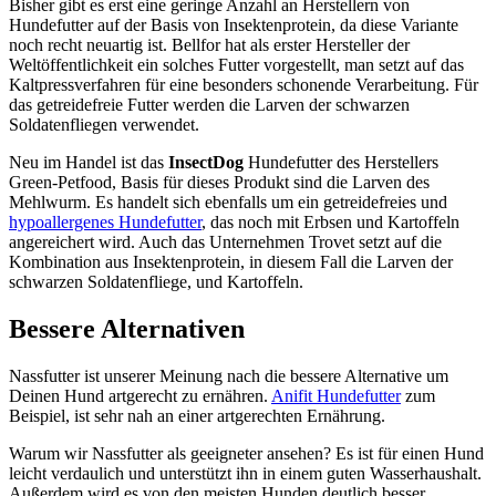
Bisher gibt es erst eine geringe Anzahl an Herstellern von
Hundefutter auf der Basis von Insektenprotein, da diese Variante
noch recht neuartig ist. Bellfor hat als erster Hersteller der
Weltöffentlichkeit ein solches Futter vorgestellt, man setzt auf das
Kaltpressverfahren für eine besonders schonende Verarbeitung. Für
das getreidefreie Futter werden die Larven der schwarzen
Soldatenfliegen verwendet.
Neu im Handel ist das
InsectDog
Hundefutter des Herstellers
Green-Petfood, Basis für dieses Produkt sind die Larven des
Mehlwurm. Es handelt sich ebenfalls um ein getreidefreies und
hypoallergenes Hundefutter
, das noch mit Erbsen und Kartoffeln
angereichert wird. Auch das Unternehmen Trovet setzt auf die
Kombination aus Insektenprotein, in diesem Fall die Larven der
schwarzen Soldatenfliege, und Kartoffeln.
Bessere Alternativen
Nassfutter ist unserer Meinung nach die bessere Alternative um
Deinen Hund artgerecht zu ernähren.
Anifit Hundefutter
zum
Beispiel, ist sehr nah an einer artgerechten Ernährung.
Warum wir Nassfutter als geeigneter ansehen? Es ist für einen Hund
leicht verdaulich und unterstützt ihn in einem guten Wasserhaushalt.
Außerdem wird es von den meisten Hunden deutlich besser