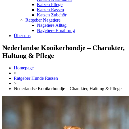
Katzen Pflege
Katzen Rassen
Katzen Zubehör
Ratgeber Nagetiere
Nagetiere Alltag
Nagetiere Ernährung
Über uns
Nederlandse Kooikerhondje – Charakter,
Haltung & Pflege
Homepage
>
Ratgeber Hunde Rassen
>
Nederlandse Kooikerhondje – Charakter, Haltung & Pflege