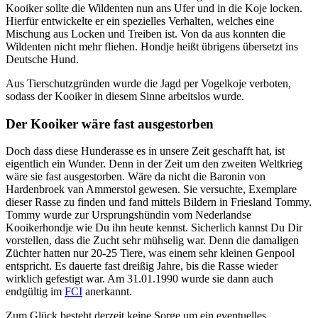
Kooiker sollte die Wildenten nun ans Ufer und in die Koje locken.
Hierfür entwickelte er ein spezielles Verhalten, welches eine
Mischung aus Locken und Treiben ist. Von da aus konnten die
Wildenten nicht mehr fliehen. Hondje heißt übrigens übersetzt ins
Deutsche Hund.
Aus Tierschutzgründen wurde die Jagd per Vogelkoje verboten,
sodass der Kooiker in diesem Sinne arbeitslos wurde.
Der Kooiker wäre fast ausgestorben
Doch dass diese Hunderasse es in unsere Zeit geschafft hat, ist
eigentlich ein Wunder. Denn in der Zeit um den zweiten Weltkrieg
wäre sie fast ausgestorben. Wäre da nicht die Baronin von
Hardenbroek van Ammerstol gewesen. Sie versuchte, Exemplare
dieser Rasse zu finden und fand mittels Bildern in Friesland Tommy.
Tommy wurde zur Ursprungshündin vom Nederlandse
Kooikerhondje wie Du ihn heute kennst. Sicherlich kannst Du Dir
vorstellen, dass die Zucht sehr mühselig war. Denn die damaligen
Züchter hatten nur 20-25 Tiere, was einem sehr kleinen Genpool
entspricht. Es dauerte fast dreißig Jahre, bis die Rasse wieder
wirklich gefestigt war. Am
31.01.1990
wurde sie dann auch
endgültig im
FCI
anerkannt.
Zum Glück besteht derzeit keine Sorge um ein eventuelles