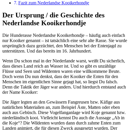
Fazit zum Nederlandse Kooikerhondje
Der Ursprung / die Geschichte des
Nederlandse Kooikerhondje
Die Hunderasse Nederlandse Kooikerhondje – häufig auch einfach
nur Kooiker genannt – ist tatsächlich eine sehr alte Rasse. Sie wurde
ursprünglich dazu gezüchtet, den Menschen bei der Entenjagd zu
unterstützen. Und das bereits im 16. Jahrhundert.
Wenn Du schon mal in der Niederlande warst, weißt Du sicherlich,
dass dieses Land reich an Wasser ist. Und so gibt es unzählige
Flüsse und Seen und Wildenten waren eine willkommene Beute.
Doch wenn Du nun denkst, dass der Kooiker die Enten für den
Menschen im eigentlichen Sinne gejagt hat, so liegst Du falsch.
Denn die Taktik der Jäger war anders. Und hierdurch entstand auch
der Name Kooiker:
Die Jäger legten an den Gewässern Fangreusen bzw. Käfige aus
natürlichen Materialien an, zum Beispiel Äste, Matten oder eben
auch aus Gebüsch. Diese Vogelfanganlage wird Koje genannt bzw.
niederländisch kooi. Vielleicht kennst Du auch die Aussage „Ab in
die Koje“? Die Wildenten wurden dann durch zahme Enten zum
Landen animiert, die für diesen Zweck ausgesetzt wurden. Der