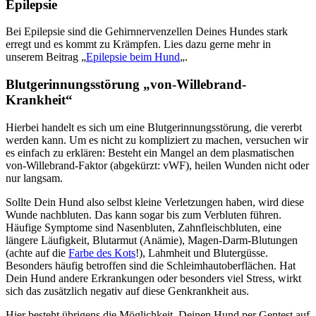
Epilepsie
Bei Epilepsie sind die Gehirnnervenzellen Deines Hundes stark
erregt und es kommt zu Krämpfen. Lies dazu gerne mehr in
unserem Beitrag „
Epilepsie beim Hund
„.
Blutgerinnungsstörung „von-Willebrand-
Krankheit“
Hierbei handelt es sich um eine Blutgerinnungsstörung, die vererbt
werden kann. Um es nicht zu kompliziert zu machen, versuchen wir
es einfach zu erklären: Besteht ein Mangel an dem plasmatischen
von-Willebrand-Faktor (abgekürzt: vWF), heilen Wunden nicht oder
nur langsam.
Sollte Dein Hund also selbst kleine Verletzungen haben, wird diese
Wunde nachbluten. Das kann sogar bis zum Verbluten führen.
Häufige Symptome sind Nasenbluten, Zahnfleischbluten, eine
längere Läufigkeit, Blutarmut (Anämie), Magen-Darm-Blutungen
(achte auf die
Farbe des Kots
!), Lahmheit und Blutergüsse.
Besonders häufig betroffen sind die Schleimhautoberflächen. Hat
Dein Hund andere Erkrankungen oder besonders viel Stress, wirkt
sich das zusätzlich negativ auf diese Genkrankheit aus.
Hier besteht übrigens die Möglichkeit, Deinen Hund per Gentest auf