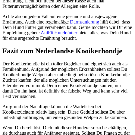
Ernährung. Dennoch treten bei dieser Rasse auch mal
Futterunverträglichkeiten oder Allergien eine Rolle.
Achte also in jedem Fall auf eine gesunde und ausgewogene
Ernährung. Auch eine regelmäßige
Darmsanierung
hilft dabei, dass
Dein Hund Futter gut verarbeiten kann. Gerne möchten wir Dir eine
Empfehlung geben:
AniFit Hundefutter
bietet alles, was Dein Hund
für eine artgerechte Ernährung braucht.
Fazit zum Nederlandse Kooikerhondje
Der Kooikerhondje ist ein toller Begleiter und eignet sich auch als
Familienhund. Aufgrund der möglichen Erkrankheiten solltest Du
Kooikerhondje Welpen aber unbedingt bei seriösen Kooikerhondje
Züchter kaufen, der alle möglichen Untersuchungen mit den
Elterntieren vornimmt. Denn einen Kooikerhondje kaufen, nur
damit Du ihn hast, ist definitiv der falsche Weg und kann sehr viel
Leid verursachen.
Aufgrund der Nachfrage können die Wartelisten bei
Kooikerzüchtern relativ lang sein. Diese Geduld solltest Du aber
unbedingt aufbringen, um einen gesunden Welpen zu bekommen.
Wenn Du bereit bist, Dich mit dieser Hunderasse zu beschäftigen, ist
sie durchaus auch für Anfänger geeignet. Solltest Du Fragen zu der