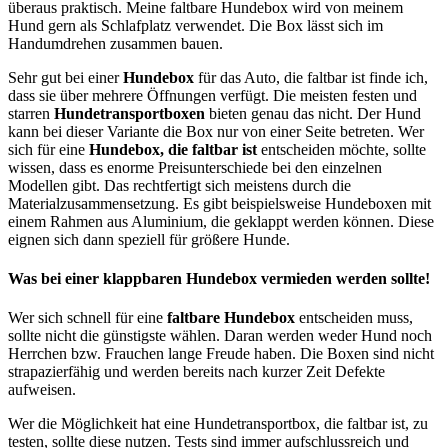
überaus praktisch. Meine faltbare Hundebox wird von meinem
Hund gern als Schlafplatz verwendet. Die Box lässt sich im
Handumdrehen zusammen bauen.
Sehr gut bei einer
Hundebox
für das Auto, die faltbar ist finde ich,
dass sie über mehrere Öffnungen verfügt. Die meisten festen und
starren
Hundetransportboxen
bieten genau das nicht. Der Hund
kann bei dieser Variante die Box nur von einer Seite betreten. Wer
sich für eine
Hundebox, die faltbar ist
entscheiden möchte, sollte
wissen, dass es enorme Preisunterschiede bei den einzelnen
Modellen gibt. Das rechtfertigt sich meistens durch die
Materialzusammensetzung. Es gibt beispielsweise Hundeboxen mit
einem Rahmen aus Aluminium, die geklappt werden können. Diese
eignen sich dann speziell für größere Hunde.
Was bei einer
klappbaren Hundebox
vermieden werden sollte!
Wer sich schnell für eine
faltbare Hundebox
entscheiden muss,
sollte nicht die günstigste wählen. Daran werden weder Hund noch
Herrchen bzw. Frauchen lange Freude haben. Die Boxen sind nicht
strapazierfähig und werden bereits nach kurzer Zeit Defekte
aufweisen.
Wer die Möglichkeit hat eine Hundetransportbox, die faltbar ist, zu
testen, sollte diese nutzen. Tests sind immer aufschlussreich und