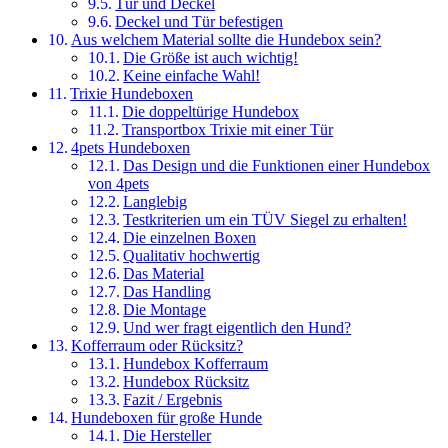
Tür und Deckel
Deckel und Tür befestigen
Aus welchem Material sollte die Hundebox sein?
Die Größe ist auch wichtig!
Keine einfache Wahl!
Trixie Hundeboxen
Die doppeltürige Hundebox
Transportbox Trixie mit einer Tür
4pets Hundeboxen
Das Design und die Funktionen einer Hundebox
von 4pets
Langlebig
Testkriterien um ein TÜV Siegel zu erhalten!
Die einzelnen Boxen
Qualitativ hochwertig
Das Material
Das Handling
Die Montage
Und wer fragt eigentlich den Hund?
Kofferraum oder Rücksitz?
Hundebox Kofferraum
Hundebox Rücksitz
Fazit / Ergebnis
Hundeboxen für große Hunde
Die Hersteller