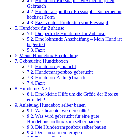
Hundebox Fressnapf – Flexibel für jeden
Gebrauch
Hundetransportbox Fressnapf – Sicherheit in
höchster Form
Fazit zu den Produkten von Fressnapf
Hundebox für Zuhause
Die perfekte Hundebox für Zuhause
Eine lohnende Anschaffung – Mein Hund ist
begeistert
Fazit
Meine Hundebox Empfehlung
Gebrauchte Hundeboxen
Hundebox gebraucht
Hundetransportbox gebraucht
Hundebox Auto gebraucht
Fazit
Hundebox XXL
Eine kleine Hilfe um die Größe der Box zu
ermitteln!
Anleitung Hundebox selber bauen
Was beachtet werden sollte!
Was wird gebraucht für eine gute
Hundetransportbox zum selber bauen?
Die Hundetransportbox selber bauen
Den Türrahmen fertigen