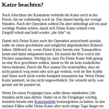
Katze beachten?
Nach Abschluss der Kastration verbleibt die Katze noch in der
Praxis, bis sie vollständig wach ist. Das dauert häufig nur wenige
Stunden. Nach der Operation solltest Du aber unbedingt auf ein paar
wichtige Punkte achten, damit sich Deine Katze schnell vom
Eingriff erholt und bald wieder „die Alte“ ist.
Damit sich Deine Katze nach der Operation ausreichend ausruht,
sollte sie einen geschützten und möglichst abgedunkelten Ruheort
haben. Hilfreich ist, wenn Deine Katze bereits eine Transportbox
kennt und darin entspannen kann. Du kannst die Box weich mit
Decken auspolstern. Wichtig ist, dass Du Deine Katze früh genug
an eine Box gewöhnen solltest, damit es für sie kein zusätzlicher
Stress bedeutet. Durch die Box kannst Du sicherstellen, dass sie
nicht panisch weg rennt oder sich gar verletzt, weil sie ihre Kräfte
und Sinne noch nicht wieder komplett zusammen hat. Wenn Deine
Katze jammert, ist das nicht ungewöhnlich. Sie versteht nicht, was
gerade mit ihr passiert ist.
Wenn Du einen Freigänger hast, sollte dieser mindestens 24h
Stunden nicht raus dürfen. Daher ist es für Freigänger wichtig,
trotzdem bereits eine
Katzentoilette
kennengelernt zu haben. In den
meisten Fällen sollte Deine Katze aber noch einige Tage länger im