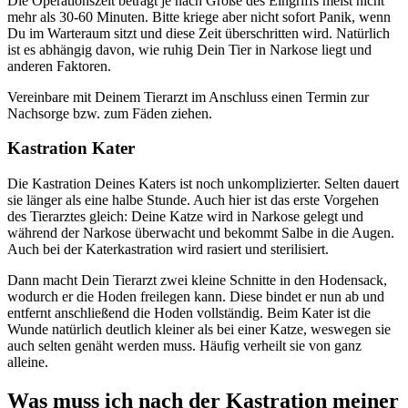
Die Operationszeit beträgt je nach Größe des Eingriffs meist nicht
mehr als 30-60 Minuten. Bitte kriege aber nicht sofort Panik, wenn
Du im Warteraum sitzt und diese Zeit überschritten wird. Natürlich
ist es abhängig davon, wie ruhig Dein Tier in Narkose liegt und
anderen Faktoren.
Vereinbare mit Deinem Tierarzt im Anschluss einen Termin zur
Nachsorge bzw. zum Fäden ziehen.
Kastration Kater
Die Kastration Deines Katers ist noch unkomplizierter. Selten dauert
sie länger als eine halbe Stunde. Auch hier ist das erste Vorgehen
des Tierarztes gleich: Deine Katze wird in Narkose gelegt und
während der Narkose überwacht und bekommt Salbe in die Augen.
Auch bei der Katerkastration wird rasiert und sterilisiert.
Dann macht Dein Tierarzt zwei kleine Schnitte in den Hodensack,
wodurch er die Hoden freilegen kann. Diese bindet er nun ab und
entfernt anschließend die Hoden vollständig. Beim Kater ist die
Wunde natürlich deutlich kleiner als bei einer Katze, weswegen sie
auch selten genäht werden muss. Häufig verheilt sie von ganz
alleine.
Was muss ich nach der Kastration meiner