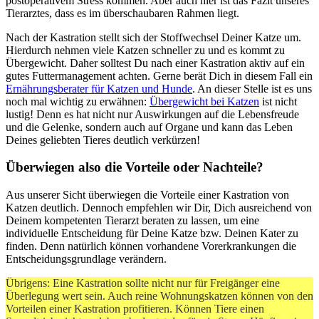
postoperativem Stress kommen. Aber auch hier ist das Fazit unseres
Tierarztes, dass es im überschaubaren Rahmen liegt.
Nach der Kastration stellt sich der Stoffwechsel Deiner Katze um.
Hierdurch nehmen viele Katzen schneller zu und es kommt zu
Übergewicht. Daher solltest Du nach einer Kastration aktiv auf ein
gutes Futtermanagement achten. Gerne berät Dich in diesem Fall ein
Ernährungsberater für Katzen und Hunde
. An dieser Stelle ist es uns
noch mal wichtig zu erwähnen:
Übergewicht bei Katzen
ist nicht
lustig! Denn es hat nicht nur Auswirkungen auf die Lebensfreude
und die Gelenke, sondern auch auf Organe und kann das Leben
Deines geliebten Tieres deutlich verkürzen!
Überwiegen also die Vorteile oder Nachteile?
Aus unserer Sicht überwiegen die Vorteile einer Kastration von
Katzen deutlich. Dennoch empfehlen wir Dir, Dich ausreichend von
Deinem kompetenten Tierarzt beraten zu lassen, um eine
individuelle Entscheidung für Deine Katze bzw. Deinen Kater zu
finden. Denn natürlich können vorhandene Vorerkrankungen die
Entscheidungsgrundlage verändern.
Übrigens: Eine Kastration sollte nicht nur für Freigänger eine
Überlegung wert sein. Auch reine Wohnungskatzen können von den
Vorteilen einer Kastration profitieren. Können Tiere einen