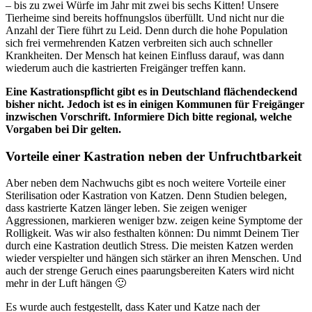
– bis zu zwei Würfe im Jahr mit zwei bis sechs Kitten! Unsere
Tierheime sind bereits hoffnungslos überfüllt. Und nicht nur die
Anzahl der Tiere führt zu Leid. Denn durch die hohe Population
sich frei vermehrenden Katzen verbreiten sich auch schneller
Krankheiten. Der Mensch hat keinen Einfluss darauf, was dann
wiederum auch die kastrierten Freigänger treffen kann.
Eine Kastrationspflicht gibt es in Deutschland flächendeckend
bisher nicht. Jedoch ist es in einigen Kommunen für Freigänger
inzwischen Vorschrift. Informiere Dich bitte regional, welche
Vorgaben bei Dir gelten.
Vorteile einer Kastration neben der Unfruchtbarkeit
Aber neben dem Nachwuchs gibt es noch weitere Vorteile einer
Sterilisation oder Kastration von Katzen. Denn Studien belegen,
dass kastrierte Katzen länger leben. Sie zeigen weniger
Aggressionen, markieren weniger bzw. zeigen keine Symptome der
Rolligkeit. Was wir also festhalten können: Du nimmt Deinem Tier
durch eine Kastration deutlich Stress. Die meisten Katzen werden
wieder verspielter und hängen sich stärker an ihren Menschen. Und
auch der strenge Geruch eines paarungsbereiten Katers wird nicht
mehr in der Luft hängen 🙂
Es wurde auch festgestellt, dass Kater und Katze nach der