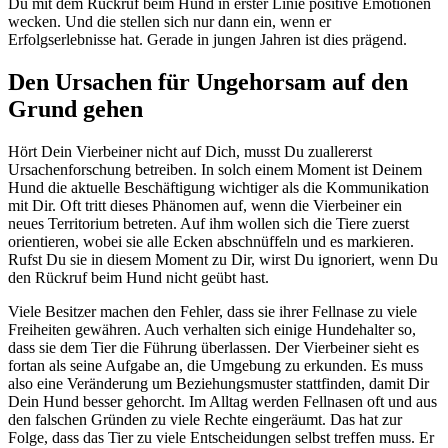
Du mit dem Rückruf beim Hund in erster Linie positive Emotionen
wecken. Und die stellen sich nur dann ein, wenn er
Erfolgserlebnisse hat. Gerade in jungen Jahren ist dies prägend.
Den Ursachen für Ungehorsam auf den
Grund gehen
Hört Dein Vierbeiner nicht auf Dich, musst Du zuallererst
Ursachenforschung betreiben. In solch einem Moment ist Deinem
Hund die aktuelle Beschäftigung wichtiger als die Kommunikation
mit Dir. Oft tritt dieses Phänomen auf, wenn die Vierbeiner ein
neues Territorium betreten. Auf ihm wollen sich die Tiere zuerst
orientieren, wobei sie alle Ecken abschnüffeln und es markieren.
Rufst Du sie in diesem Moment zu Dir, wirst Du ignoriert, wenn Du
den Rückruf beim Hund nicht geübt hast.
Viele Besitzer machen den Fehler, dass sie ihrer Fellnase zu viele
Freiheiten gewähren. Auch verhalten sich einige Hundehalter so,
dass sie dem Tier die Führung überlassen. Der Vierbeiner sieht es
fortan als seine Aufgabe an, die Umgebung zu erkunden. Es muss
also eine Veränderung um Beziehungsmuster stattfinden, damit Dir
Dein Hund besser gehorcht. Im Alltag werden Fellnasen oft und aus
den falschen Gründen zu viele Rechte eingeräumt. Das hat zur
Folge, dass das Tier zu viele Entscheidungen selbst treffen muss. Er