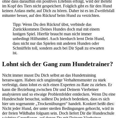
ohne dass daraufhin ein positives Erlebnis erfolgt, wird der Befehl
im Kopf des Tiers nicht gespeichert. Folglich gibt es für den Hund
keinen Anlass mehr, auf Dich zu hören. Daher ist es im Zweifelsfall
mitunter besser, auf den Rückruf beim Hund zu verzichten.
Tipp: Wenn Du den Rückruf übst, verbinde das
Zurückkommen Deines Hundes doch mal mit einem
lustigen Spiel. Hierfür braucht man nicht immer
unbedingt Hilfsmittel. Auch hierdurch lernt Dein Hund,
dass nicht nur das Spielen mit anderen Hunden oder
Schnüffeln toll, sondern auch bei Dir Spaß zu erwarten
ist.
Lohnt sich der Gang zum Hundetrainer?
Nicht immer musst Du Dich selbst an das Hundetraining
heranwagen. Haben sich ungünstige Verhaltensmuster zu stark
verfestigt, dann lohnt es sich einen Experten zu Rate zu ziehen. Er
kann die Beziehung zwischen Dir und Deinem Vierbeiner
analysieren und so etwaige Problemfelder entdecken. Wenn Du eine
Hundeschule besuchst, solltest Du jedoch bedenken, dass es sich
hier um sogenannte „Trockenübungen“ handelt. Konkret heißt dies:
Nicht jeder Hund, der unter sterilen Bedingungen gehorcht, wird in
der freien Wildbahn folgsam sein. Doch liefert Dir die Hundeschule
wichtige Grundlagen, auf denen Du mit Deinem Vierbeiner