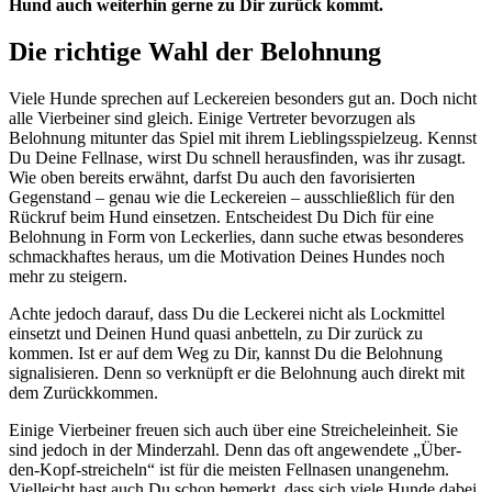
Hund auch weiterhin gerne zu Dir zurück kommt.
Die richtige Wahl der Belohnung
Viele Hunde sprechen auf Leckereien besonders gut an. Doch nicht
alle Vierbeiner sind gleich. Einige Vertreter bevorzugen als
Belohnung mitunter das Spiel mit ihrem Lieblingsspielzeug. Kennst
Du Deine Fellnase, wirst Du schnell herausfinden, was ihr zusagt.
Wie oben bereits erwähnt, darfst Du auch den favorisierten
Gegenstand – genau wie die Leckereien – ausschließlich für den
Rückruf beim Hund einsetzen. Entscheidest Du Dich für eine
Belohnung in Form von Leckerlies, dann suche etwas besonderes
schmackhaftes heraus, um die Motivation Deines Hundes noch
mehr zu steigern.
Achte jedoch darauf, dass Du die Leckerei nicht als Lockmittel
einsetzt und Deinen Hund quasi anbetteln, zu Dir zurück zu
kommen. Ist er auf dem Weg zu Dir, kannst Du die Belohnung
signalisieren. Denn so verknüpft er die Belohnung auch direkt mit
dem Zurückkommen.
Einige Vierbeiner freuen sich auch über eine Streicheleinheit. Sie
sind jedoch in der Minderzahl. Denn das oft angewendete „Über-
den-Kopf-streicheln“ ist für die meisten Fellnasen unangenehm.
Vielleicht hast auch Du schon bemerkt, dass sich viele Hunde dabei