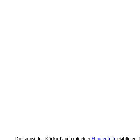
Du kannst den Rückruf auch mit einer
Hundepfeife
etablieren. 