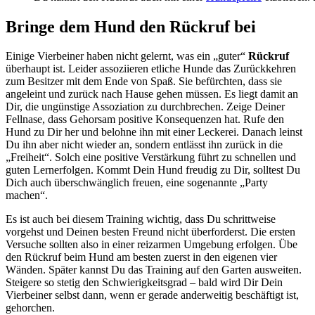
Bringe dem Hund den Rückruf bei
Einige Vierbeiner haben nicht gelernt, was ein „guter“
Rückruf
überhaupt ist. Leider assoziieren etliche Hunde das Zurückkehren
zum Besitzer mit dem Ende von Spaß. Sie befürchten, dass sie
angeleint und zurück nach Hause gehen müssen. Es liegt damit an
Dir, die ungünstige Assoziation zu durchbrechen. Zeige Deiner
Fellnase, dass Gehorsam positive Konsequenzen hat. Rufe den
Hund zu Dir her und belohne ihn mit einer Leckerei. Danach leinst
Du ihn aber nicht wieder an, sondern entlässt ihn zurück in die
„Freiheit“. Solch eine positive Verstärkung führt zu schnellen und
guten Lernerfolgen. Kommt Dein Hund freudig zu Dir, solltest Du
Dich auch überschwänglich freuen, eine sogenannte „Party
machen“.
Es ist auch bei diesem Training wichtig, dass Du schrittweise
vorgehst und Deinen besten Freund nicht überforderst. Die ersten
Versuche sollten also in einer reizarmen Umgebung erfolgen. Übe
den Rückruf beim Hund am besten zuerst in den eigenen vier
Wänden. Später kannst Du das Training auf den Garten ausweiten.
Steigere so stetig den Schwierigkeitsgrad – bald wird Dir Dein
Vierbeiner selbst dann, wenn er gerade anderweitig beschäftigt ist,
gehorchen.