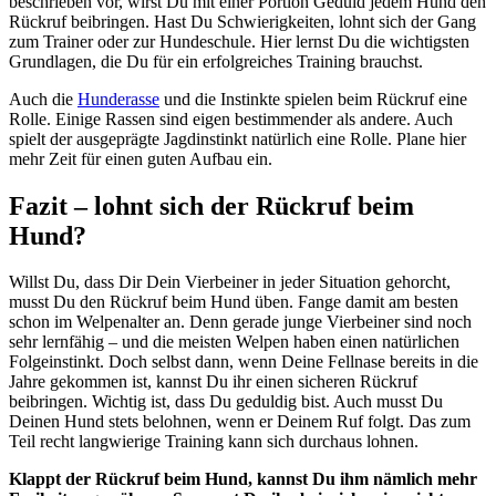
beschrieben vor, wirst Du mit einer Portion Geduld jedem Hund den
Rückruf beibringen. Hast Du Schwierigkeiten, lohnt sich der Gang
zum Trainer oder zur Hundeschule. Hier lernst Du die wichtigsten
Grundlagen, die Du für ein erfolgreiches Training brauchst.
Auch die
Hunderasse
und die Instinkte spielen beim Rückruf eine
Rolle. Einige Rassen sind eigen bestimmender als andere. Auch
spielt der ausgeprägte Jagdinstinkt natürlich eine Rolle. Plane hier
mehr Zeit für einen guten Aufbau ein.
Fazit – lohnt sich der Rückruf beim
Hund?
Willst Du, dass Dir Dein Vierbeiner in jeder Situation gehorcht,
musst Du den Rückruf beim Hund üben. Fange damit am besten
schon im Welpenalter an. Denn gerade junge Vierbeiner sind noch
sehr lernfähig – und die meisten Welpen haben einen natürlichen
Folgeinstinkt. Doch selbst dann, wenn Deine Fellnase bereits in die
Jahre gekommen ist, kannst Du ihr einen sicheren Rückruf
beibringen. Wichtig ist, dass Du geduldig bist. Auch musst Du
Deinen Hund stets belohnen, wenn er Deinem Ruf folgt. Das zum
Teil recht langwierige Training kann sich durchaus lohnen.
Klappt der Rückruf beim Hund, kannst Du ihm nämlich mehr