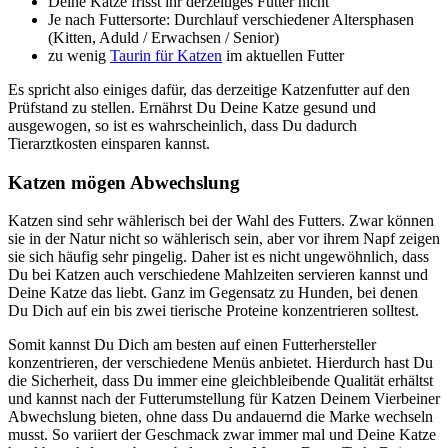
Deine Katze frisst ihr derzeitiges Futter nicht
Je nach Futtersorte: Durchlauf verschiedener Altersphasen
(Kitten, Aduld / Erwachsen / Senior)
zu wenig
Taurin für Katzen
im aktuellen Futter
Es spricht also einiges dafür, das derzeitige Katzenfutter auf den
Prüfstand zu stellen. Ernährst Du Deine Katze gesund und
ausgewogen, so ist es wahrscheinlich, dass Du dadurch
Tierarztkosten einsparen kannst.
Katzen mögen Abwechslung
Katzen sind sehr wählerisch bei der Wahl des Futters. Zwar können
sie in der Natur nicht so wählerisch sein, aber vor ihrem Napf zeigen
sie sich häufig sehr pingelig. Daher ist es nicht ungewöhnlich, dass
Du bei Katzen auch verschiedene Mahlzeiten servieren kannst und
Deine Katze das liebt. Ganz im Gegensatz zu Hunden, bei denen
Du Dich auf ein bis zwei tierische Proteine konzentrieren solltest.
Somit kannst Du Dich am besten auf einen Futterhersteller
konzentrieren, der verschiedene Menüs anbietet. Hierdurch hast Du
die Sicherheit, dass Du immer eine gleichbleibende Qualität erhältst
und kannst nach der Futterumstellung für Katzen Deinem Vierbeiner
Abwechslung bieten, ohne dass Du andauernd die Marke wechseln
musst. So variiert der Geschmack zwar immer mal und Deine Katze