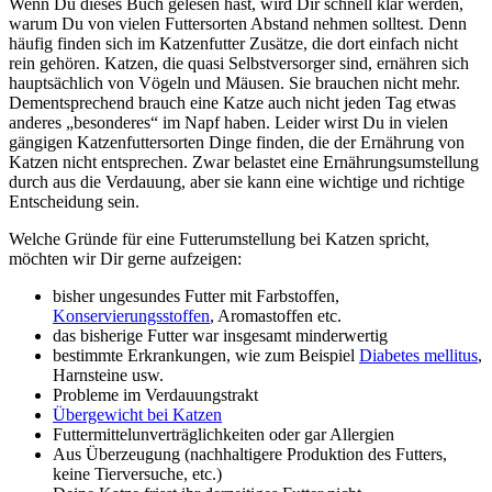
Wenn Du dieses Buch gelesen hast, wird Dir schnell klar werden,
warum Du von vielen Futtersorten Abstand nehmen solltest. Denn
häufig finden sich im Katzenfutter Zusätze, die dort einfach nicht
rein gehören. Katzen, die quasi Selbstversorger sind, ernähren sich
hauptsächlich von Vögeln und Mäusen. Sie brauchen nicht mehr.
Dementsprechend brauch eine Katze auch nicht jeden Tag etwas
anderes „besonderes“ im Napf haben. Leider wirst Du in vielen
gängigen Katzenfuttersorten Dinge finden, die der Ernährung von
Katzen nicht entsprechen. Zwar belastet eine Ernährungsumstellung
durch aus die Verdauung, aber sie kann eine wichtige und richtige
Entscheidung sein.
Welche Gründe für eine Futterumstellung bei Katzen spricht,
möchten wir Dir gerne aufzeigen:
bisher ungesundes Futter mit Farbstoffen,
Konservierungsstoffen
, Aromastoffen etc.
das bisherige Futter war insgesamt minderwertig
bestimmte Erkrankungen, wie zum Beispiel
Diabetes mellitus
,
Harnsteine usw.
Probleme im Verdauungstrakt
Übergewicht bei Katzen
Futtermittelunverträglichkeiten oder gar Allergien
Aus Überzeugung (nachhaltigere Produktion des Futters,
keine Tierversuche, etc.)