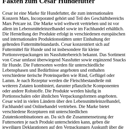
Fakten
zum Cesar Hundefutter
Cesar ist eine Marke für Hundefutter, die zum internationalen
Konzern Mars, Incorporated gehört und Teil des Geschäftsbereichs
Mars Petcare ist. Die Marke wird weltweit vertrieben und ist vor
allem im Lebensmitteleinzelhandel sowie im Fachhandel erhältlich.
Die Herstellung der Produkte erfolgt in verschiedenen europäischen
und internationalen Produktionsstätten unter Einhaltung der
geltenden Futtermittelstandards. Cesar konzentriert sich auf
Futtermittel für Hunde und ist insbesondere für kleine
Portionsverpackungen im Nassfutterbereich bekannt. Das Sortiment
von Cesar umfasst überwiegend Nassfutter sowie ergänzend Snacks
für Hunde. Die Futtersorten werden für unterschiedliche
Lebensphasen und Bedürfnisse angeboten und enthalten
verschiedene tierische Proteinquellen wie Rind, Geflügel oder
Lamm. Je nach Rezeptur werden die Fleischbestandteile mit
weiteren Zutaten kombiniert, darunter pflanzliche Komponenten
oder andere Rohstoffe. Die Produkte werden häufig in
Portionsschalen oder ähnlichen Verpackungsformen angeboten.
Cesar wird in vielen Ländern über den Lebensmitteleinzelhandel,
Fachhandel und Onlinehandel vertrieben. Die Marke bietet
verschiedene Rezepturen mit unterschiedlichen
Zutatenkombinationen an. Da sich die Zusammensetzung der
Futtersorten je nach Produkt unterscheiden kann, geben die
jeweiligen Deklarationen auf den Verpackungen Auskunft über die