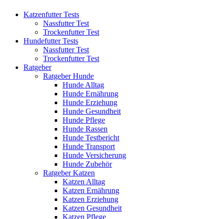
Katzenfutter Tests
Nassfutter Test
Trockenfutter Test
Hundefutter Tests
Nassfutter Test
Trockenfutter Test
Ratgeber
Ratgeber Hunde
Hunde Alltag
Hunde Ernährung
Hunde Erziehung
Hunde Gesundheit
Hunde Pflege
Hunde Rassen
Hunde Testbericht
Hunde Transport
Hunde Versicherung
Hunde Zubehör
Ratgeber Katzen
Katzen Alltag
Katzen Ernährung
Katzen Erziehung
Katzen Gesundheit
Katzen Pflege