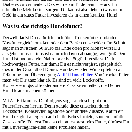
Diabetes zu vermeiden. Das würde am Ende beim Tierarzt für
erhebliche Mehrkosten sorgen. Du kannst also lieber etwas mehr
Geld in ein gutes Futter investieren als in einen kranken Hund.
Was ist das richtige Hundefutter?
Derweil darfst Du natürlich auch über Trockenfutter und/oder
Nassfutter gleichermaßen oder dem Barfen entscheiden. Im Schnitt
sagt man zwischen 50 Euro bis Ende offen pro Monat wirst Du
ausgeben müssen (das ist natürlich davon abhängig, wie groß Dein
Hund ist und wie viel Nahrung er benötigt). Investierst Du in
hochwertiges Futter, nur damit Du es nicht vergisst, spiegelt sich
dies in der Gesundheit Deines Hundes wieder. Wir empfehlen aus
Erfahrung und Überzeugung
AniFit Hundefutter
. Von Trockenfutter
raten wir Dir ganz klar ab. Es sind zu viele Lockstoffe,
Konservierungsstoffe oder andere Zusätze enthalten, die Deinen
Hund krank machen können.
Mit AniFit kommst Du übrigens sogar auch sehr gut um
Futterallergien herum. Denn gerade diese entstehen durch
Lockstoffe, Konservierungsstoffe oder andere Zusätze. Kaum ein
Hund reagiert allergisch auf ein tierisches Protein, sondern auf die
Zusatzstoffe. Fütterst Du also ein gutes, gesundes Futter, dürftest Du
mit Unverträglichkeiten keine Probleme haben.