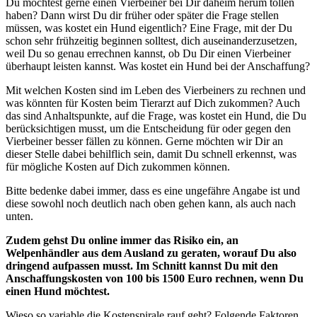
Du möchtest gerne einen Vierbeiner bei Dir daheim herum tollen
haben? Dann wirst Du dir früher oder später die Frage stellen
müssen, was kostet ein Hund eigentlich? Eine Frage, mit der Du
schon sehr frühzeitig beginnen solltest, dich auseinanderzusetzen,
weil Du so genau errechnen kannst, ob Du Dir einen Vierbeiner
überhaupt leisten kannst. Was kostet ein Hund bei der Anschaffung?
Mit welchen Kosten sind im Leben des Vierbeiners zu rechnen und
was könnten für Kosten beim Tierarzt auf Dich zukommen? Auch
das sind Anhaltspunkte, auf die Frage, was kostet ein Hund, die Du
berücksichtigen musst, um die Entscheidung für oder gegen den
Vierbeiner besser fällen zu können. Gerne möchten wir Dir an
dieser Stelle dabei behilflich sein, damit Du schnell erkennst, was
für mögliche Kosten auf Dich zukommen können.
Bitte bedenke dabei immer, dass es eine ungefähre Angabe ist und
diese sowohl noch deutlich nach oben gehen kann, als auch nach
unten.
Zudem gehst Du online immer das Risiko ein, an
Welpenhändler aus dem Ausland zu geraten, worauf Du also
dringend aufpassen musst. Im Schnitt kannst Du mit den
Anschaffungskosten von 100 bis 1500 Euro rechnen, wenn Du
einen Hund möchtest.
Wieso so variable die Kostenspirale rauf geht? Folgende Faktoren