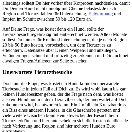
allerdings solltest Du hier vorher über Kotproben nachdenken, damit
Du Deinen Hund nicht unnötig mit Chemie belastest. Je nach
Region und Tierarzt fahlen für Untersuchung,
Entwurmung
und
Impfen im Schnitt zwischen 50 bis 120 Euro an.
Auf Deine Frage, was kostet denn ein Hund, sollte der
Tierarztbesuch regelmäßig mit einberechnet werden. Alle 6 Monate
solltest Du immer für Routine-Untersuchungen, die je nach Region
20 bis 50 Euro kosten, vorbeisehen, um dem Tierarzt es zu
erleichtern, Datensätze über Deinen Welpen/Hund anzulegen,
Veränderungen schnell und frühzeitig zu erkennen und Dir auch bei
etwaigen Fragen/Anliegen zur Seite zu stehen.
Unerwartete Tierarztbesuche
Doch auf die Frage, was kostet ein Hund kommen unerwartete
Tierbesuche in jedem Fall auf Dich zu. Es wird wohl kaum bis gar
keinen Hundebesitzer geben, der die Frage nach dem, was kostet
also ein Hund nun mit dem Tierarztbesuch, der unerwartet auf Dich
zukommen wird, beantworten kann. Ein Unfall, ein Kreuzbandriss,
ein Biss eines anderen Hundes, in die Glasscherbe getreten und
viele weitere Ursachen könnte ein abweichender Besuch beim
Tierarzt erklären und hier unterscheiden sich die Kosten deutlich. Je
nach Verletzung und Region sind hier mehrere Hundert Euro
einzuplanen.