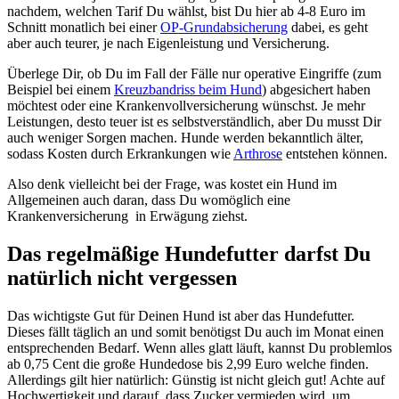
nachdem, welchen Tarif Du wählst, bist Du hier ab 4-8 Euro im
Schnitt monatlich bei einer
OP-Grundabsicherung
dabei, es geht
aber auch teurer, je nach Eigenleistung und Versicherung.
Überlege Dir, ob Du im Fall der Fälle nur operative Eingriffe (zum
Beispiel bei einem
Kreuzbandriss beim Hund
) abgesichert haben
möchtest oder eine Krankenvollversicherung wünschst. Je mehr
Leistungen, desto teuer ist es selbstverständlich, aber Du musst Dir
auch weniger Sorgen machen. Hunde werden bekanntlich älter,
sodass Kosten durch Erkrankungen wie
Arthrose
entstehen können.
Also denk vielleicht bei der Frage, was kostet ein Hund im
Allgemeinen auch daran, dass Du womöglich eine
Krankenversicherung in Erwägung ziehst.
Das regelmäßige Hundefutter darfst Du
natürlich nicht vergessen
Das wichtigste Gut für Deinen Hund ist aber das Hundefutter.
Dieses fällt täglich an und somit benötigst Du auch im Monat einen
entsprechenden Bedarf. Wenn alles glatt läuft, kannst Du problemlos
ab 0,75 Cent die große Hundedose bis 2,99 Euro welche finden.
Allerdings gilt hier natürlich: Günstig ist nicht gleich gut! Achte auf
Hochwertigkeit und darauf, dass Zucker vermieden wird, um