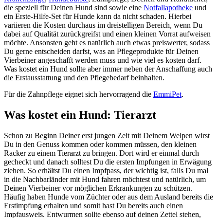
die speziell für Deinen Hund sind sowie eine
Notfallapotheke
und
ein Erste-Hilfe-Set für Hunde kann da nicht schaden. Hierbei
variieren die Kosten durchaus im dreistelligen Bereich, wenn Du
dabei auf Qualität zurückgreifst und einen kleinen Vorrat aufweisen
möchte. Ansonsten geht es natürlich auch etwas preiswerter, sodass
Du gerne entscheiden darfst, was an Pflegeprodukte für Deinen
Vierbeiner angeschafft werden muss und wie viel es kosten darf.
Was kostet ein Hund sollte aber immer neben der Anschaffung auch
die Erstausstattung und den Pflegebedarf beinhalten.
Für die Zahnpflege eignet sich hervorragend die
EmmiPet
.
Was kostet ein Hund: Tierarzt
Schon zu Beginn Deiner erst jungen Zeit mit Deinem Welpen wirst
Du in den Genuss kommen oder kommen müssen, den kleinen
Racker zu einem Tierarzt zu bringen. Dort wird er einmal durch
gecheckt und danach solltest Du die ersten Impfungen in Erwägung
ziehen. So erhältst Du einen Impfpass, der wichtig ist, falls Du mal
in die Nachbarländer mit Hund fahren möchtest und natürlich, um
Deinen Vierbeiner vor möglichen Erkrankungen zu schützen.
Häufig haben Hunde vom Züchter oder aus dem Ausland bereits die
Erstimpfung erhalten und somit hast Du bereits auch einen
Impfausweis. Entwurmen sollte ebenso auf deinen Zettel stehen,