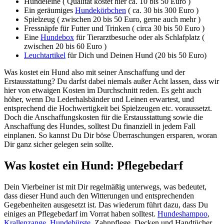
Hundeleine ( Qualität kostet hier ca. 10 bis 50 Euro )
Ein geräumiges
Hundekörbchen
( ca. 30 bis 300 Euro )
Spielzeug ( zwischen 20 bis 50 Euro, gerne auch mehr )
Fressnäpfe für Futter und Trinken ( circa 30 bis 50 Euro )
Eine
Hundebox
für Tierarztbesuche oder als Schlafplatz (
zwischen 20 bis 60 Euro )
Leuchtartikel
für Dich und Deinen Hund (20 bis 50 Euro)
Was kostet ein Hund also mit seiner Anschaffung und der
Erstausstattung? Du darfst dabei niemals außer Acht lassen, dass wir
hier von etwaigen Kosten im Durchschnitt reden. Es geht auch
höher, wenn Du Lederhalsbänder und Leinen erwartest, und
entsprechend die Hochwertigkeit bei Spielzeugen etc. voraussetzt.
Doch die Anschaffungskosten für die Erstausstattung sowie die
Anschaffung des Hundes, solltest Du finanziell in jedem Fall
einplanen. So kannst Du Dir böse Überraschungen ersparen, woran
Dir ganz sicher gelegen sein sollte.
Was kostet ein Hund: Pflegebedarf
Dein Vierbeiner ist mit Dir regelmäßig unterwegs, was bedeutet,
dass dieser Hund auch den Witterungen und entsprechenden
Gegebenheiten ausgesetzt ist. Das wiederum führt dazu, dass Du
einiges an Pflegebedarf im Vorrat haben solltest.
Hundeshampoo
,
Krallenzange
,
Hundebürste
, Zahnpflege, Decken und Handtücher,