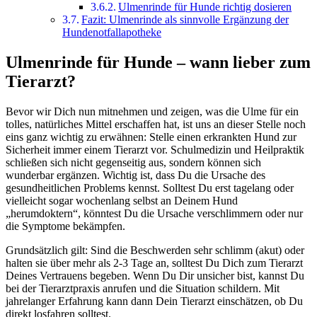
Ulmenrinde für Hunde richtig dosieren
Fazit: Ulmenrinde als sinnvolle Ergänzung der
Hundenotfallapotheke
Ulmenrinde für Hunde – wann lieber zum
Tierarzt?
Bevor wir Dich nun mitnehmen und zeigen, was die Ulme für ein
tolles, natürliches Mittel erschaffen hat, ist uns an dieser Stelle noch
eins ganz wichtig zu erwähnen: Stelle einen erkrankten Hund zur
Sicherheit immer einem Tierarzt vor. Schulmedizin und Heilpraktik
schließen sich nicht gegenseitig aus, sondern können sich
wunderbar ergänzen. Wichtig ist, dass Du die Ursache des
gesundheitlichen Problems kennst. Solltest Du erst tagelang oder
vielleicht sogar wochenlang selbst an Deinem Hund
„herumdoktern“, könntest Du die Ursache verschlimmern oder nur
die Symptome bekämpfen.
Grundsätzlich gilt: Sind die Beschwerden sehr schlimm (akut) oder
halten sie über mehr als 2-3 Tage an, solltest Du Dich zum Tierarzt
Deines Vertrauens begeben. Wenn Du Dir unsicher bist, kannst Du
bei der Tierarztpraxis anrufen und die Situation schildern. Mit
jahrelanger Erfahrung kann dann Dein Tierarzt einschätzen, ob Du
direkt losfahren solltest.