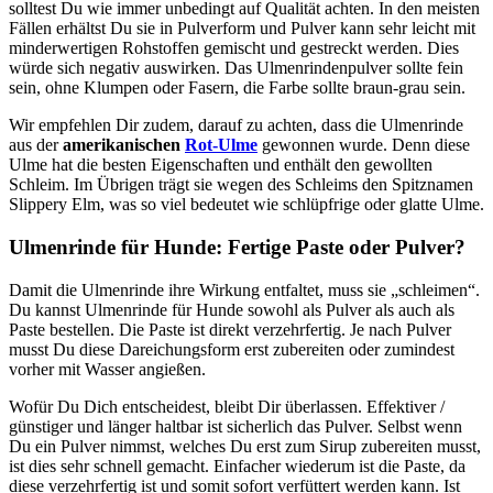
solltest Du wie immer unbedingt auf Qualität achten. In den meisten
Fällen erhältst Du sie in Pulverform und Pulver kann sehr leicht mit
minderwertigen Rohstoffen gemischt und gestreckt werden. Dies
würde sich negativ auswirken. Das Ulmenrindenpulver sollte fein
sein, ohne Klumpen oder Fasern, die Farbe sollte braun-grau sein.
Wir empfehlen Dir zudem, darauf zu achten, dass die Ulmenrinde
aus der
amerikanischen
Rot-Ulme
gewonnen wurde. Denn diese
Ulme hat die besten Eigenschaften und enthält den gewollten
Schleim. Im Übrigen trägt sie wegen des Schleims den Spitznamen
Slippery Elm, was so viel bedeutet wie schlüpfrige oder glatte Ulme.
Ulmenrinde für Hunde: Fertige Paste oder Pulver?
Damit die Ulmenrinde ihre Wirkung entfaltet, muss sie „schleimen“.
Du kannst Ulmenrinde für Hunde sowohl als Pulver als auch als
Paste bestellen. Die Paste ist direkt verzehrfertig. Je nach Pulver
musst Du diese Dareichungsform erst zubereiten oder zumindest
vorher mit Wasser angießen.
Wofür Du Dich entscheidest, bleibt Dir überlassen. Effektiver /
günstiger und länger haltbar ist sicherlich das Pulver. Selbst wenn
Du ein Pulver nimmst, welches Du erst zum Sirup zubereiten musst,
ist dies sehr schnell gemacht. Einfacher wiederum ist die Paste, da
diese verzehrfertig ist und somit sofort verfüttert werden kann. Ist