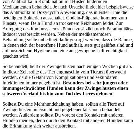
von Antibiotika in Kombination mit Husten lindernden
Medikamenten behandelt. Je nach Ursache findet hier beispielsweise
das Antibiotikum Doxycyclin Anwendung, das in erster Linie die
beteiligten Bakterien ausschaltet. Codein-Präparate kommen zum
Einsatz, wenn Dein Hund an trockenem Reizhusten leidet. Zur
Anregung des Immunsystems können zusätzlich noch Paramunitäts-
Inducer verabreicht werden. Neben der medikamentösen
Behandlung sollte unbedingt dafür gesorgt werden, dass die Räume,
in denen sich der betroffene Hund aufhält, stets gut gelüftet sind und
auf ausreichend Hygiene und eine ausgewogene Luftfeuchtigkeit
geachtet wird.
So behandelt, heilt der Zwingerhusten nach einigen Wochen gut ab.
In dieser Zeit sollte das Tier engmaschig vom Tierarzt überwacht
werden, da die Gefahr von Komplikationen und sekundären
Infektionen immer gegeben ist.
Besonders bei sehr jungen oder
immungeschwächten Hunden kann der Zwingerhusten einen
schweren Verlauf bis hin zum Tod des Tieres nehmen.
Solltest Du eine Mehrhundehaltung haben, sollten alle Tiere auf
Zwingerhusten untersucht und gegebenenfalls auch behandelt
werden. Außerdem solltest Du vorerst den Kontakt mit anderen
Hunden meiden, denn durch den Kontakt mit anderen Hunden kann
die Erkrankung sich weiter ausbreiten.