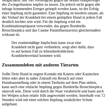
Möglichkeit, das Tier vorbeugend gegen die beiden Haupterreger
des Zwingerhustens impfen zu lassen. Da jedoch nicht gegen alle
infrage kommenden Erreger geimpft werden kann, ist der Erfolg
einer Impfung nicht garantiert. Eine Impfung ist insofern ratsam, als
der Verlauf der Krankheit bei einem geimpften Hund in jedem Fall
deutlich leichter sein wird. Für die Impfung wird ein
Kombinationspräparat verwendet, das gegen Bordetella
Bronchiseptica und das Canine Parainfluenzavirus gleichermaßen
wirksam ist.
Der routinemäßige Impfschutz kann zwar eine
Krankheit nicht ganz verhindern, sorgt aber dafür, dass
es auf keinen Fall zu lebensbedrohlichem
Krankheitsverlauf kommen wird.
Zusammenleben mit anderen Tierarten
Sollte Dein Hund in engem Kontakt mit Katzen oder Kaninchen
leben oder aber in naher Zukunft ein Besuch auf einer
Hundeausstellung oder in einem Tierheim auf dem Plan stehen,
kann auch eine einfache Impfung gegen Bordetella Bronchiseptica
sinnvoll sein. Diese wird durch die Nase verabreicht und kann auch
bei Welpen schon relativ früh angewendet werden. Innerhalb von 72
Stunden wird mit einer solchen Impfung zusätzlicher Schutz
aufgebaut.