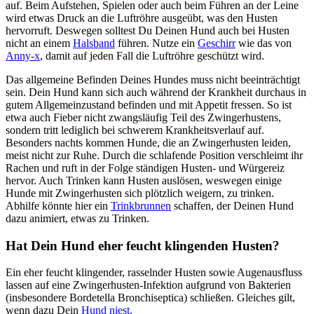
auf. Beim Aufstehen, Spielen oder auch beim Führen an der Leine
wird etwas Druck an die Luftröhre ausgeübt, was den Husten
hervorruft. Deswegen solltest Du Deinen Hund auch bei Husten
nicht an einem
Halsband
führen. Nutze ein
Geschirr
wie das von
Anny-x
, damit auf jeden Fall die Luftröhre geschützt wird.
Das allgemeine Befinden Deines Hundes muss nicht beeinträchtigt
sein. Dein Hund kann sich auch während der Krankheit durchaus in
gutem Allgemeinzustand befinden und mit Appetit fressen. So ist
etwa auch Fieber nicht zwangsläufig Teil des Zwingerhustens,
sondern tritt lediglich bei schwerem Krankheitsverlauf auf.
Besonders nachts kommen Hunde, die an Zwingerhusten leiden,
meist nicht zur Ruhe. Durch die schlafende Position verschleimt ihr
Rachen und ruft in der Folge ständigen Husten- und Würgereiz
hervor. Auch Trinken kann Husten auslösen, weswegen einige
Hunde mit Zwingerhusten sich plötzlich weigern, zu trinken.
Abhilfe könnte hier ein
Trinkbrunnen
schaffen, der Deinen Hund
dazu animiert, etwas zu Trinken.
Hat Dein Hund eher feucht klingenden Husten?
Ein eher feucht klingender, rasselnder Husten sowie Augenausfluss
lassen auf eine Zwingerhusten-Infektion aufgrund von Bakterien
(insbesondere Bordetella Bronchiseptica) schließen. Gleiches gilt,
wenn dazu Dein
Hund niest
.