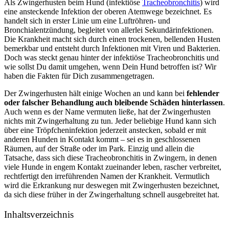
Als Zwingerhusten beim Hund (infektiöse
Tracheobronchitis
) wird
eine ansteckende Infektion der oberen Atemwege bezeichnet. Es
handelt sich in erster Linie um eine Luftröhren- und
Bronchialentzündung, begleitet von allerlei Sekundärinfektionen.
Die Krankheit macht sich durch einen trockenen, bellenden Husten
bemerkbar und entsteht durch Infektionen mit Viren und Bakterien.
Doch was steckt genau hinter der infektiöse Tracheobronchitis und
wie sollst Du damit umgehen, wenn Dein Hund betroffen ist? Wir
haben die Fakten für Dich zusammengetragen.
Der Zwingerhusten hält einige Wochen an und kann bei
fehlender
oder falscher Behandlung auch bleibende Schäden hinterlassen
.
Auch wenn es der Name vermuten ließe, hat der Zwingerhusten
nichts mit Zwingerhaltung zu tun. Jeder beliebige Hund kann sich
über eine Tröpfcheninfektion jederzeit anstecken, sobald er mit
anderen Hunden in Kontakt kommt – sei es in geschlossenen
Räumen, auf der Straße oder im Park. Einzig und allein die
Tatsache, dass sich diese Tracheobronchitis in Zwingern, in denen
viele Hunde in engem Kontakt zueinander leben, rascher verbreitet,
rechtfertigt den irreführenden Namen der Krankheit. Vermutlich
wird die Erkrankung nur deswegen mit Zwingerhusten bezeichnet,
da sich diese früher in der Zwingerhaltung schnell ausgebreitet hat.
Inhaltsverzeichnis