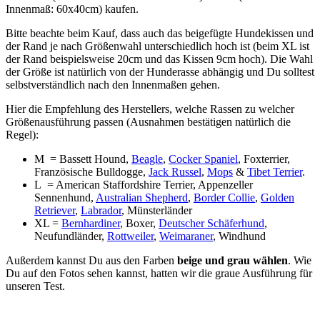
Innenmaß: 60x40cm) kaufen.
Bitte beachte beim Kauf, dass auch das beigefügte Hundekissen und
der Rand je nach Größenwahl unterschiedlich hoch ist (beim XL ist
der Rand beispielsweise 20cm und das Kissen 9cm hoch). Die Wahl
der Größe ist natürlich von der Hunderasse abhängig und Du solltest
selbstverständlich nach den Innenmaßen gehen.
Hier die Empfehlung des Herstellers, welche Rassen zu welcher
Größenausführung passen (Ausnahmen bestätigen natürlich die
Regel):
M = Bassett Hound,
Beagle
,
Cocker Spaniel
, Foxterrier,
Französische Bulldogge,
Jack Russel
,
Mops
&
Tibet Terrier
.
L = American Staffordshire Terrier, Appenzeller
Sennenhund,
Australian Shepherd
,
Border Collie
,
Golden
Retriever
,
Labrador
, Münsterländer
XL =
Bernhardiner
, Boxer,
Deutscher Schäferhund
,
Neufundländer,
Rottweiler
,
Weimaraner
, Windhund
Außerdem kannst Du aus den Farben
beige und grau wählen
. Wie
Du auf den Fotos sehen kannst, hatten wir die graue Ausführung für
unseren Test.