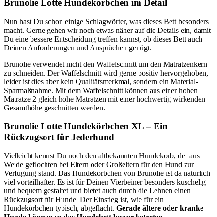
Brunolie Lotte Hundekörbchen im Detail
Nun hast Du schon einige Schlagwörter, was dieses Bett besonders
macht. Gerne gehen wir noch etwas näher auf die Details ein, damit
Du eine bessere Entscheidung treffen kannst, ob dieses Bett auch
Deinen Anforderungen und Ansprüchen genügt.
Brunolie verwendet nicht den Waffelschnitt um den Matratzenkern
zu schneiden. Der Waffelschnitt wird gerne positiv hervorgehoben,
leider ist dies aber kein Qualitätsmerkmal, sondern ein Material-
Sparmaßnahme. Mit dem Waffelschnitt können aus einer hohen
Matratze 2 gleich hohe Matratzen mit einer hochwertig wirkenden
Gesamthöhe geschnitten werden.
Brunolie Lotte Hundekörbchen XL – Ein
Rückzugsort für Jederhund
Vielleicht kennst Du noch den altbekannten Hundekorb, der aus
Weide geflochten bei Eltern oder Großeltern für den Hund zur
Verfügung stand. Das Hundekörbchen von Brunolie ist da natürlich
viel vorteilhafter. Es ist für Deinen Vierbeiner besonders kuschelig
und bequem gestaltet und bietet auch durch die Lehnen einen
Rückzugsort für Hunde. Der Einstieg ist, wie für ein
Hundekörbchen typisch, abgeflacht.
Gerade ältere oder kranke
Hunde können so das Hundebett besser betreten.