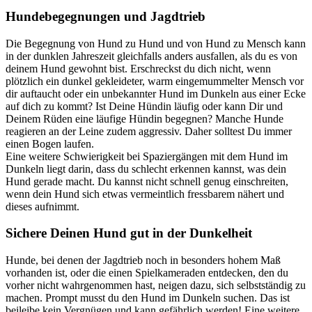
Hundebegegnungen und Jagdtrieb
Die Begegnung von Hund zu Hund und von Hund zu Mensch kann
in der dunklen Jahreszeit gleichfalls anders ausfallen, als du es von
deinem Hund gewohnt bist. Erschreckst du dich nicht, wenn
plötzlich ein dunkel gekleideter, warm eingemummelter Mensch vor
dir auftaucht oder ein unbekannter Hund im Dunkeln aus einer Ecke
auf dich zu kommt? Ist Deine Hündin läufig oder kann Dir und
Deinem Rüden eine läufige Hündin begegnen? Manche Hunde
reagieren an der Leine zudem aggressiv. Daher solltest Du immer
einen Bogen laufen.
Eine weitere Schwierigkeit bei Spaziergängen mit dem Hund im
Dunkeln liegt darin, dass du schlecht erkennen kannst, was dein
Hund gerade macht. Du kannst nicht schnell genug einschreiten,
wenn dein Hund sich etwas vermeintlich fressbarem nähert und
dieses aufnimmt.
Sichere Deinen Hund gut in der Dunkelheit
Hunde, bei denen der Jagdtrieb noch in besonders hohem Maß
vorhanden ist, oder die einen Spielkameraden entdecken, den du
vorher nicht wahrgenommen hast, neigen dazu, sich selbstständig zu
machen. Prompt musst du den Hund im Dunkeln suchen. Das ist
beileibe kein Vergnügen und kann gefährlich werden! Eine weitere