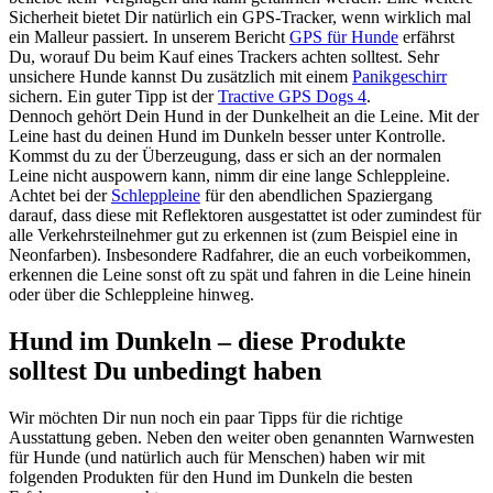
Sicherheit bietet Dir natürlich ein GPS-Tracker, wenn wirklich mal
ein Malleur passiert. In unserem Bericht
GPS für Hunde
erfährst
Du, worauf Du beim Kauf eines Trackers achten solltest. Sehr
unsichere Hunde kannst Du zusätzlich mit einem
Panikgeschirr
sichern. Ein guter Tipp ist der
Tractive GPS Dogs 4
.
Dennoch gehört Dein Hund in der Dunkelheit an die Leine. Mit der
Leine hast du deinen Hund im Dunkeln besser unter Kontrolle.
Kommst du zu der Überzeugung, dass er sich an der normalen
Leine nicht auspowern kann, nimm dir eine lange Schleppleine.
Achtet bei der
Schleppleine
für den abendlichen Spaziergang
darauf, dass diese mit Reflektoren ausgestattet ist oder zumindest für
alle Verkehrsteilnehmer gut zu erkennen ist (zum Beispiel eine in
Neonfarben). Insbesondere Radfahrer, die an euch vorbeikommen,
erkennen die Leine sonst oft zu spät und fahren in die Leine hinein
oder über die Schleppleine hinweg.
Hund im Dunkeln – diese Produkte
solltest Du unbedingt haben
Wir möchten Dir nun noch ein paar Tipps für die richtige
Ausstattung geben. Neben den weiter oben genannten Warnwesten
für Hunde (und natürlich auch für Menschen) haben wir mit
folgenden Produkten für den Hund im Dunkeln die besten