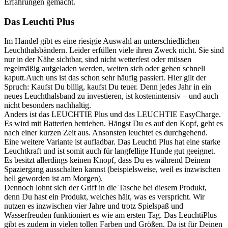
Erfahrungen gemacht.
Das Leuchti Plus
Im Handel gibt es eine riesigie Auswahl an unterschiedlichen
Leuchthalsbändern. Leider erfüllen viele ihren Zweck nicht. Sie sind
nur in der Nähe sichtbar, sind nicht wetterfest oder müssen
regelmäßig aufgeladen werden, weiten sich oder gehen schnell
kaputt.Auch uns ist das schon sehr häufig passiert. Hier gilt der
Spruch: Kaufst Du billig, kaufst Du teuer. Denn jedes Jahr in ein
neues Leuchthalsband zu investieren, ist kostenintensiv – und auch
nicht besonders nachhaltig.
Anders ist das LEUCHTIE Plus und das LEUCHTIE EasyCharge.
Es wird mit Batterien betrieben. Hängst Du es auf den Kopf, geht es
nach einer kurzen Zeit aus. Ansonsten leuchtet es durchgehend.
Eine weitere Variante ist aufladbar. Das Leuchti Plus hat eine starke
Leuchtkraft und ist somit auch für langfellige Hunde gut geeignet.
Es besitzt allerdings keinen Knopf, dass Du es während Deinem
Spaziergang ausschalten kannst (beispielsweise, weil es inzwischen
hell geworden ist am Morgen).
Dennoch lohnt sich der Griff in die Tasche bei diesem Produkt,
denn Du hast ein Produkt, welches hält, was es verspricht. Wir
nutzen es inzwischen vier Jahre und trotz Spielspaß und
Wasserfreuden funktioniert es wie am ersten Tag. Das LeuchtiPlus
gibt es zudem in vielen tollen Farben und Größen. Da ist für Deinen