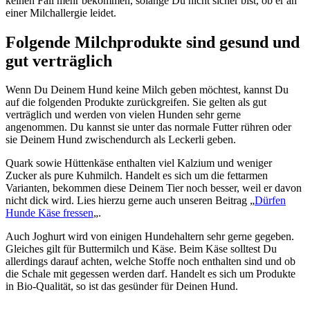
keinen Fall mehr bekommen, solange Du nicht sicher bist, ob er an
einer Milchallergie leidet.
Folgende Milchprodukte sind gesund und
gut verträglich
Wenn Du Deinem Hund keine Milch geben möchtest, kannst Du
auf die folgenden Produkte zurückgreifen. Sie gelten als gut
verträglich und werden von vielen Hunden sehr gerne
angenommen. Du kannst sie unter das normale Futter rühren oder
sie Deinem Hund zwischendurch als Leckerli geben.
Quark sowie Hüttenkäse enthalten viel Kalzium und weniger
Zucker als pure Kuhmilch. Handelt es sich um die fettarmen
Varianten, bekommen diese Deinem Tier noch besser, weil er davon
nicht dick wird. Lies hierzu gerne auch unseren Beitrag „
Dürfen
Hunde Käse fressen
„.
Auch Joghurt wird von einigen Hundehaltern sehr gerne gegeben.
Gleiches gilt für Buttermilch und Käse. Beim Käse solltest Du
allerdings darauf achten, welche Stoffe noch enthalten sind und ob
die Schale mit gegessen werden darf. Handelt es sich um Produkte
in Bio-Qualität, so ist das gesünder für Deinen Hund.