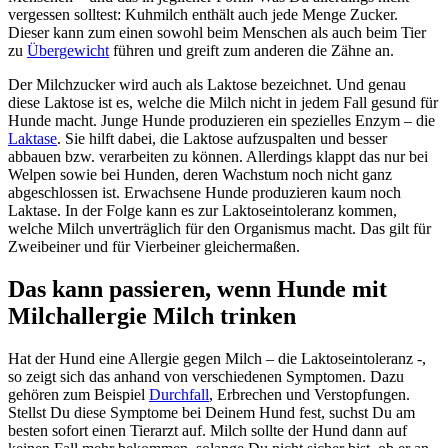
vergessen solltest: Kuhmilch enthält auch jede Menge Zucker.
Dieser kann zum einen sowohl beim Menschen als auch beim Tier
zu
Übergewicht
führen und greift zum anderen die Zähne an.
Der Milchzucker wird auch als Laktose bezeichnet. Und genau
diese Laktose ist es, welche die Milch nicht in jedem Fall gesund für
Hunde macht. Junge Hunde produzieren ein spezielles Enzym – die
Laktase
. Sie hilft dabei, die Laktose aufzuspalten und besser
abbauen bzw. verarbeiten zu können. Allerdings klappt das nur bei
Welpen sowie bei Hunden, deren Wachstum noch nicht ganz
abgeschlossen ist. Erwachsene Hunde produzieren kaum noch
Laktase. In der Folge kann es zur Laktoseintoleranz kommen,
welche Milch unverträglich für den Organismus macht. Das gilt für
Zweibeiner und für Vierbeiner gleichermaßen.
Das kann passieren, wenn Hunde mit
Milchallergie Milch trinken
Hat der Hund eine Allergie gegen Milch – die Laktoseintoleranz -,
so zeigt sich das anhand von verschiedenen Symptomen. Dazu
gehören zum Beispiel
Durchfall
, Erbrechen und Verstopfungen.
Stellst Du diese Symptome bei Deinem Hund fest, suchst Du am
besten sofort einen Tierarzt auf. Milch sollte der Hund dann auf