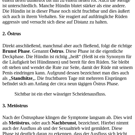
einem tiefen dunkelrot bis hin zu einem hellen rot. Auch die Menge
ist unterschiedlich. Manche Hündin blutet stärker als eine andere.
Die Hündin ist in dieser Phase noch nicht fruchtbar und dies äußert
sich auch in ihrem Verhalten. Sie reagiert auf aufdringliche Rüden
aggressiv und versucht sich diese auf Distanz zu halten.
2. Östrus
Direkt anschließend, manchmal aber auch fließend, folgt die richtige
Brunst Phase
. Genannt
Östrus
. Diese Phase ist die eigentliche
Deckphase. Die Hündin ist richtig „heiß“ (Heiß ist ein Synonym für
die Läufigkeit bei Hündinnen) und bereit für den Rüden. Sie bleibt
oft stehen und wendet die Rute zur Seite, damit der Rüde mit seinem
Penis eindringen kann. Aufgrund dessen bezeichnet man dies auch
als „
Standhitze
„. Die fruchtbaren Tage mit mehreren Eisprüngen
befindet sich am Anfang der circa neun tägigen Östrus Phase.
Sichtbar ist ein eher wässriger Scheidenausfluss.
3. Metöstrus
Nach der Östrusphase klingen die Symptome langsam ab. Dies wird
als
Metöstrus
, oder auch
Nachbrunst
, bezeichnet. Hierbei nimmt
auch der Ausfluss ab und der Sexualtrieb wird gemildert. Diese
Phase ist deutlich daran zu erkennen, dass der Ausfluss sich leicht