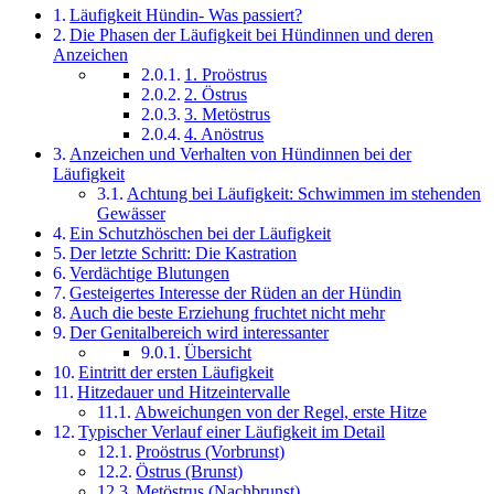
Läufigkeit Hündin- Was passiert?
Die Phasen der Läufigkeit bei Hündinnen und deren
Anzeichen
1. Proöstrus
2. Östrus
3. Metöstrus
4. Anöstrus
Anzeichen und Verhalten von Hündinnen bei der
Läufigkeit
Achtung bei Läufigkeit: Schwimmen im stehenden
Gewässer
Ein Schutzhöschen bei der Läufigkeit
Der letzte Schritt: Die Kastration
Verdächtige Blutungen
Gesteigertes Interesse der Rüden an der Hündin
Auch die beste Erziehung fruchtet nicht mehr
Der Genitalbereich wird interessanter
Übersicht
Eintritt der ersten Läufigkeit
Hitzedauer und Hitzeintervalle
Abweichungen von der Regel, erste Hitze
Typischer Verlauf einer Läufigkeit im Detail
Proöstrus (Vorbrunst)
Östrus (Brunst)
Metöstrus (Nachbrunst)