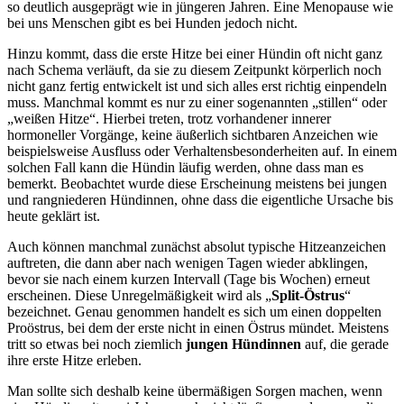
so deutlich ausgeprägt wie in jüngeren Jahren. Eine Menopause wie
bei uns Menschen gibt es bei Hunden jedoch nicht.
Hinzu kommt, dass die erste Hitze bei einer Hündin oft nicht ganz
nach Schema verläuft, da sie zu diesem Zeitpunkt körperlich noch
nicht ganz fertig entwickelt ist und sich alles erst richtig einpendeln
muss. Manchmal kommt es nur zu einer sogenannten „stillen“ oder
„weißen Hitze“. Hierbei treten, trotz vorhandener innerer
hormoneller Vorgänge, keine äußerlich sichtbaren Anzeichen wie
beispielsweise Ausfluss oder Verhaltensbesonderheiten auf. In einem
solchen Fall kann die Hündin läufig werden, ohne dass man es
bemerkt. Beobachtet wurde diese Erscheinung meistens bei jungen
und rangniederen Hündinnen, ohne dass die eigentliche Ursache bis
heute geklärt ist.
Auch können manchmal zunächst absolut typische Hitzeanzeichen
auftreten, die dann aber nach wenigen Tagen wieder abklingen,
bevor sie nach einem kurzen Intervall (Tage bis Wochen) erneut
erscheinen. Diese Unregelmäßigkeit wird als „
Split-Östrus
“
bezeichnet. Genau genommen handelt es sich um einen doppelten
Proöstrus, bei dem der erste nicht in einen Östrus mündet. Meistens
tritt so etwas bei noch ziemlich
jungen Hündinnen
auf, die gerade
ihre erste Hitze erleben.
Man sollte sich deshalb keine übermäßigen Sorgen machen, wenn