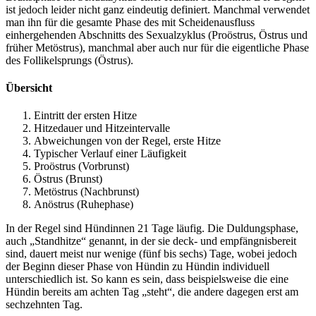
ist jedoch leider nicht ganz eindeutig definiert. Manchmal verwendet
man ihn für die gesamte Phase des mit Scheidenausfluss
einhergehenden Abschnitts des Sexualzyklus (Proöstrus, Östrus und
früher Metöstrus), manchmal aber auch nur für die eigentliche Phase
des Follikelsprungs (Östrus).
Übersicht
Eintritt der ersten Hitze
Hitzedauer und Hitzeintervalle
Abweichungen von der Regel, erste Hitze
Typischer Verlauf einer Läufigkeit
Proöstrus (Vorbrunst)
Östrus (Brunst)
Metöstrus (Nachbrunst)
Anöstrus (Ruhephase)
In der Regel sind Hündinnen 21 Tage läufig. Die Duldungsphase,
auch „Standhitze“ genannt, in der sie deck- und empfängnisbereit
sind, dauert meist nur wenige (fünf bis sechs) Tage, wobei jedoch
der Beginn dieser Phase von Hündin zu Hündin individuell
unterschiedlich ist. So kann es sein, dass beispielsweise die eine
Hündin bereits am achten Tag „steht“, die andere dagegen erst am
sechzehnten Tag.