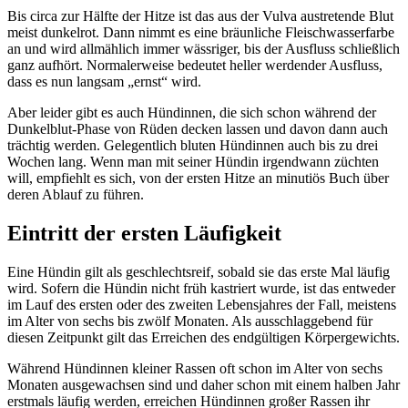
Bis circa zur Hälfte der Hitze ist das aus der Vulva austretende Blut
meist dunkelrot. Dann nimmt es eine bräunliche Fleischwasserfarbe
an und wird allmählich immer wässriger, bis der Ausfluss schließlich
ganz aufhört. Normalerweise bedeutet heller werdender Ausfluss,
dass es nun langsam „ernst“ wird.
Aber leider gibt es auch Hündinnen, die sich schon während der
Dunkelblut-Phase von Rüden decken lassen und davon dann auch
trächtig werden. Gelegentlich bluten Hündinnen auch bis zu drei
Wochen lang. Wenn man mit seiner Hündin irgendwann züchten
will, empfiehlt es sich, von der ersten Hitze an minutiös Buch über
deren Ablauf zu führen.
Eintritt der ersten Läufigkeit
Eine Hündin gilt als geschlechtsreif, sobald sie das erste Mal läufig
wird. Sofern die Hündin nicht früh kastriert wurde, ist das entweder
im Lauf des ersten oder des zweiten Lebensjahres der Fall, meistens
im Alter von sechs bis zwölf Monaten. Als ausschlaggebend für
diesen Zeitpunkt gilt das Erreichen des endgültigen Körpergewichts.
Während Hündinnen kleiner Rassen oft schon im Alter von sechs
Monaten ausgewachsen sind und daher schon mit einem halben Jahr
erstmals läufig werden, erreichen Hündinnen großer Rassen ihr