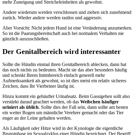
mehr Zuneigung und Streicheleinheiten als gewohnt.
Andere wiederum werden verschlossen und ziehen sich zunehmend
zurück. Wieder andere werden rastlos und aggressiv.
Aber Vorsicht: Nicht jedem Hund ist eine Veränderung anzumerken.
So ist die Paarungsbereitschaft auch bei normalem Verhalten nie
gänzlich auszuschließen.
Der Genitalbereich wird interessanter
Sollte die Hündin einmal ihren Genitalbereich ablecken, dann hat
das noch nichts zu bedeuten. Macht sie das aber besonders häufig
und schenkt Ihrem Intimbereich einfach generell mehr
Aufmerksamkeit als gewohnt, so ist dies meist ein relativ sicheres
Zeichen, dass Ihr Vierbeiner läufig ist.
Hinzu kommt ein gehäufter Urinabsatz. Beim Gassigehen sollt also
verstärkt darauf geachtet werden, ob das
Weibchen häufiger
uriniert als üblich
. Sollte dies der Fall sein, dann sollte am besten
ein weiter Bogen um männliche Verehrer gemacht oder das Tier
enger an der Leine gehalten werden.
Als Läufigkeit oder Hitze wird in der Kynologie die eigentliche
Brunstphase im Sexualzyklus einer Hündin bezeichnet. Der Begriff