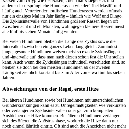
Rassen vom Urtyp wie der Basenji, der Thai Ridegeback und
andere sehr ursprüngliche Hunderassen wie der Tibet Mastiff und
häufig auch Vertreter der nordischen Hunderassen werden oftmals
nur ein einziges Mal im Jahr läufig – ähnlich wie Wolf und Dingo.
Die Zyklusintervalle von Hündinnen größerer Rassen liegen oft
zwischen acht und elf Monaten, wohingegen kleinere Rassen meist
alle fünf bis sieben Monate läufig werden.
Bei vielen Hündinnen bleiben die Länge des Zyklus sowie die
Intervalle dazwischen ein ganzes Leben lang gleich. Zumindest
junge, gesunde Hündinnen weisen meist so exakte Zykluslängen
und -intervalle auf, dass man nach diesen schon fast die Uhr stellen
kann. Auch wenn die Zykluslängen individuell verschieden sind, so
bleiben sie doch bei den meisten Hündinnen ab der zweiten
Läufigkeit ziemlich konstant bis zum Alter von etwa fünf bis sieben
Jahren.
Abweichungen von der Regel, erste Hitze
Bei älteren Hündinnen sowie bei Hündinnen mit unterschiedlichen
Grunderkrankungen kann es zu Unregelmäßigkeiten wie verkürzten
oder verlängerten Zyklusintervallen oder gar zum kompletten
Ausbleiben der Hitze kommen. Bei älteren Hündinnen verlängert
sich des öfteren die Anöstrusphase, wodurch die Hitze dann nur
noch einmal jährlich eintritt. Oft sind auch die Anzeichen nicht mehr